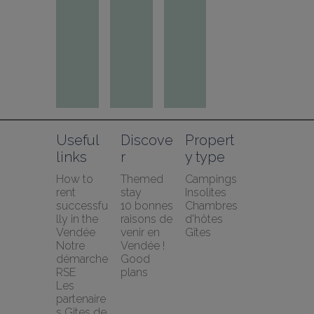
Useful 
Discove
Propert
links
r
y type
How to 
Themed 
Campings
rent 
stay
Insolites
successfu
10 bonnes 
Chambres 
lly in the 
raisons de 
d'hôtes
Vendée
venir en 
Gîtes
Notre 
Vendée !
démarche 
Good 
RSE
plans
Les 
partenaire
s Gites de 