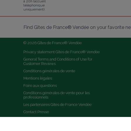
à 20h (accueil
téléphonique
uniquement).
Find Gîtes de France® Vendée on your favorite n
© 2026 Gîtes de France® Vendée
Privacy statement Gîtes de France® Vendée
General Terms and Conditions of Use for 
Customer Reviews
Conditions générales de vente
Mentions légales
Foire aux questions
Conditions générales de vente pour les 
professionnels
Les partenaires Gites de France Vendée
Contact Presse