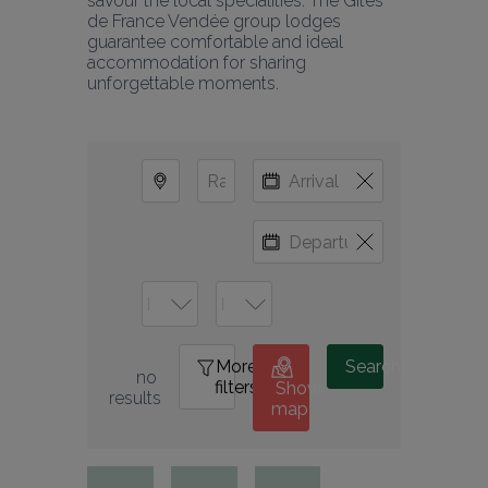
savour the local specialities. The Gîtes 
de France Vendée group lodges 
guarantee comfortable and ideal 
accommodation for sharing 
unforgettable moments.
More
0
Search
no 
filters
Show
results
map