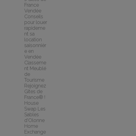
France 
Vendée
Conseils 
pour louer 
rapideme
nt sa 
location 
saisonnièr
e en 
Vendée
Classeme
nt Meublé 
de 
Tourisme
Rejoignez 
Gîtes de 
France® !
House 
Swap Les 
Sables 
d'Olonne 
Home 
Exchange