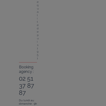
e 
q
u
a
l
i
t
é 
d
e
p
u
i
s 
1
9
5
1
Booking
agency :
02 51
37 87
87
Du lundi au
dimanche : 9h