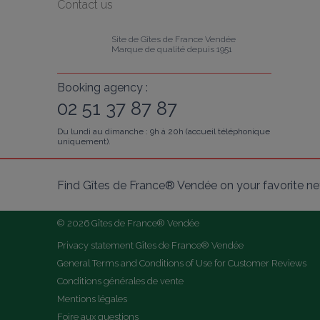
Contact us
Site de Gîtes de France Vendée
Marque de qualité depuis 1951
Booking agency :
02 51 37 87 87
Du lundi au dimanche : 9h à 20h (accueil téléphonique
uniquement).
Find Gîtes de France® Vendée on your favorite n
© 2026 Gîtes de France® Vendée
Privacy statement Gîtes de France® Vendée
General Terms and Conditions of Use for Customer Reviews
Conditions générales de vente
Mentions légales
Foire aux questions