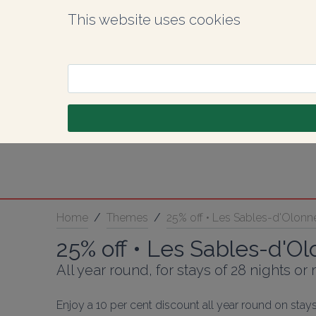
This website uses cookies
Home
/
Themes
/
25% off • Les Sables-d'Olonn
25% off • Les Sables-d'O
All year round, for stays of 28 nights or
Enjoy a 10 per cent discount all year round on sta