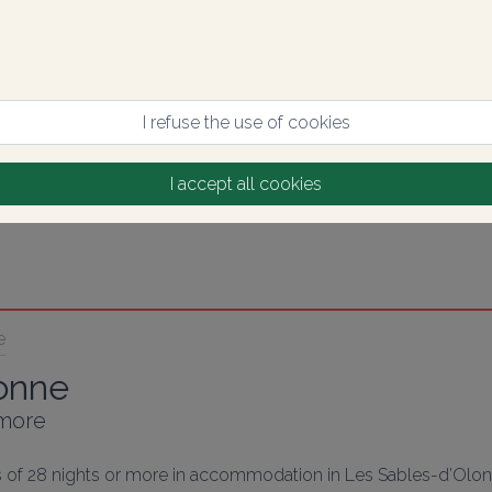
I refuse the use of cookies
I accept all cookies
e
lonne
 more
ys of 28 nights or more in accommodation in Les Sables-d’Olon