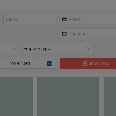
More filters
0
Show map