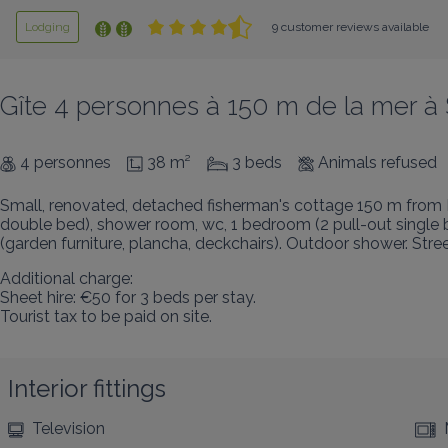
Lodging
9 customer reviews available
Gîte 4 personnes à 150 m de la mer à S
4 personnes
38 m²
3 beds
Animals refused
Small, renovated, detached fisherman's cottage 150 m from 
double bed), shower room, wc, 1 bedroom (2 pull-out single
(garden furniture, plancha, deckchairs). Outdoor shower. Stree
Additional charge:

Sheet hire: €50 for 3 beds per stay.

Tourist tax to be paid on site.
Interior fittings
Television