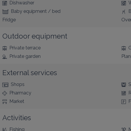
Dishwasher
W
Baby equipment / bed
B
Fridge
Ove
Outdoor equipment
Private terrace
G
Private garden
Pla
External services
Shops
S
Pharmacy
R
Market
F
Activities
Fishing
M