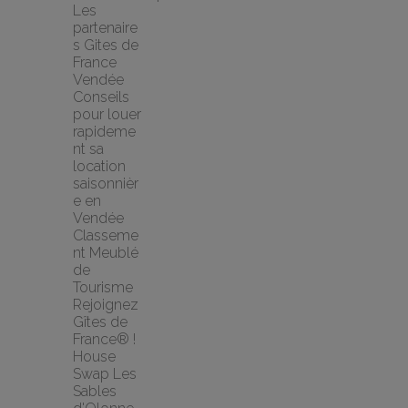
Les 
partenaire
s Gites de 
France 
Vendée
Conseils 
pour louer 
rapideme
nt sa 
location 
saisonnièr
e en 
Vendée
Classeme
nt Meublé 
de 
Tourisme
Rejoignez 
Gîtes de 
France® !
House 
Swap Les 
Sables 