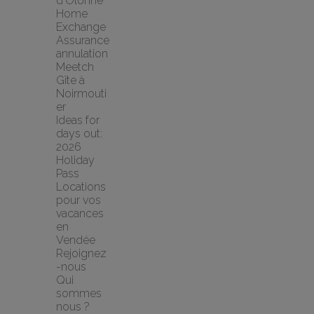
d'Olonne 
Home 
Exchange
Assurance 
annulation 
Meetch
Gîte à 
Noirmouti
er
Ideas for 
days out: 
2026 
Holiday 
Pass
Locations 
pour vos 
vacances 
en 
Vendée
Rejoignez
-nous
Qui 
sommes 
nous ?