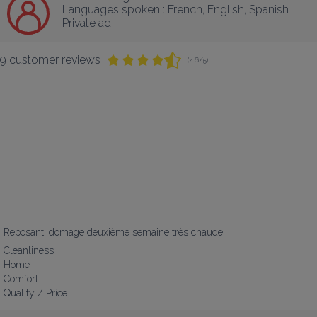
Languages spoken :
French
, 
English
, 
Spanish
Private ad
9 customer reviews
(4.6/5)
Reposant, domage deuxième semaine très chaude.
Cleanliness
Home
Comfort
Quality / Price