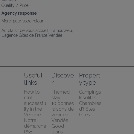
Quality / Price
Agency response
Merci pour votre retour ! 

Au plaisir de vous accueillir à nouveau,

L'agence Gîtes de France Vendée
Useful 
Discove
Propert
links
r
y type
How to 
Themed 
Campings
rent 
stay
Insolites
successfu
10 bonnes 
Chambres 
lly in the 
raisons de 
d'hôtes
Vendée
venir en 
Gîtes
Notre 
Vendée !
démarche 
Good 
RSE
plans