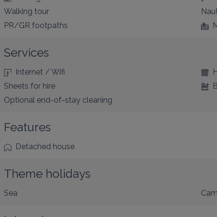
Walking tour
Naut
PR/GR footpaths
M
Services
Internet / Wifi
H
Sheets for hire
B
Optional end-of-stay cleaning
Features
Detached house
Theme holidays
Sea
Cam