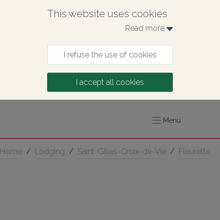
This website uses cookies
Read more 
I refuse the use of cookies
I accept all cookies
Menu
Home
/
Lodging
/
Saint-Gilles-Croix-de-Vie
/
Fleurette