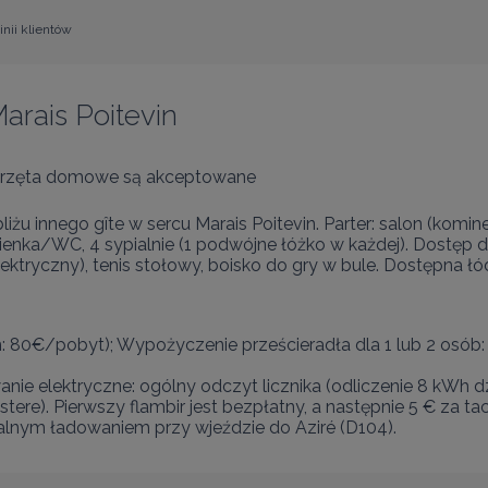
nii klientów
arais Poitevin
rzęta domowe są akceptowane
u innego gîte w sercu Marais Poitevin. Parter: salon (kominek
enka/WC, 4 sypialnie (1 podwójne łóżko w każdej). Dostęp d
elektryczny), tenis stołowy, boisko do gry w bule. Dostępna 
m: 80€/pobyt); Wypożyczenie prześcieradła dla 1 lub 2 osó
e elektryczne: ogólny odczyt licznika (odliczenie 8 kWh dzi
re). Pierwszy flambir jest bezpłatny, a następnie 5 € za tacz
alnym ładowaniem przy wjeździe do Aziré (D104).