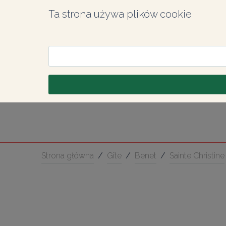
Ta strona używa plików cookie
Strona główna
/
Gîte
/
Benet
/
Sainte Christine