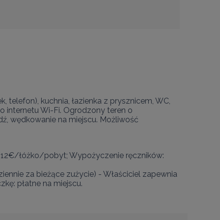
, telefon), kuchnia, łazienka z prysznicem, WC, 
o internetu Wi-Fi. Ogrodzony teren o 
łódź, wędkowanie na miejscu. Możliwość 
b: 12€/łóżko/pobyt; Wypożyczenie ręczników: 
ennie za bieżące zużycie) - Właściciel zapewnia 
kę: płatne na miejscu.
