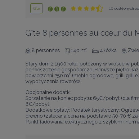
Gîte
10 dostępnych opi
Gîte 8 personnes au cœur du M
8 personnes
140 m²
4 łóżka
Zwie
Stary dom z 1900 roku, położony w wiosce w pobliż
pomieszczenie gospodarcze. Pierwsze piętro: łazi
powierzchni 250 m² (meble ogrodowe, grill, grill 
wypożyczenia rowerów.
Opcjonalne dodatki:

Sprzątanie na koniec pobytu: 65€/pobyt (dla fir
8€/pobyt.

Dodatkowe opłaty: Podatek turystyczny; Ogrzewani
drewno (zalecana cena na podstawie 50-70 € za ste
Punkt ładowania elektrycznego z szybkim i norm