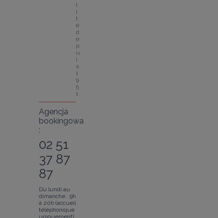
l
i
t
é 
d
e
p
u
i
s 
1
9
5
1
Agencja
bookingowa
:
02 51
37 87
87
Du lundi au
dimanche : 9h
à 20h (accueil
téléphonique
uniquement).