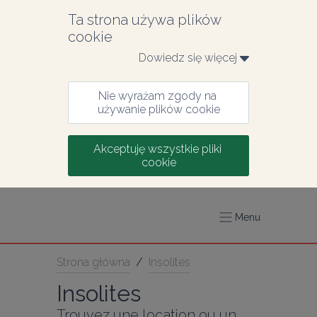
Ta strona używa plików 
cookie
Dowiedz się więcej 
Nie wyrażam zgody na 
używanie plików cookie
Akceptuję wszystkie pliki 
cookie
Menu
Strona główna
/
Insolites
Insolites
Trouvez une location ou un 