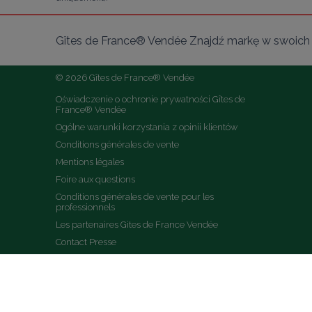
Gîtes de France® Vendée Znajdź markę w swoich 
© 2026 Gîtes de France® Vendée
Oświadczenie o ochronie prywatności Gîtes de 
France® Vendée
Ogólne warunki korzystania z opinii klientów
Conditions générales de vente
Mentions légales
Foire aux questions
Conditions générales de vente pour les 
professionnels
Les partenaires Gites de France Vendée
Contact Presse