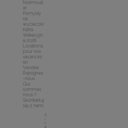
Noirmouti
er
Pomysły 
na 
wycieczki: 
Karta 
Wakacyjn
a 2026
Locations 
pour vos 
vacances 
en 
Vendée
Rejoignez
-nous
Qui 
sommes 
nous ?
Skontaktuj 
się z nami
S
i
t
e 