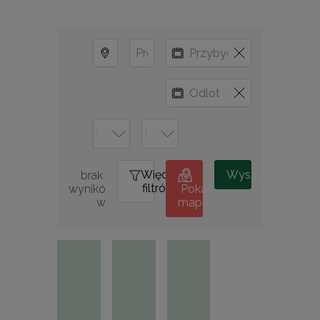
Więcej
0
Wyszukiwanie
brak 
filtrów
wynikó
Pokaż
w
mapę