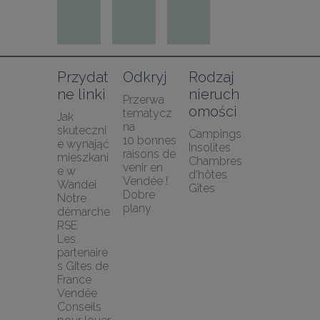
Przydat
Odkryj
Rodzaj 
ne linki
nieruch
Przerwa 
omości
tematycz
Jak 
na
skuteczni
Campings
10 bonnes 
e wynająć 
Insolites
raisons de 
mieszkani
Chambres 
venir en 
e w 
d'hôtes
Vendée !
Wandei
Gîtes
Dobre 
Notre 
plany
démarche 
RSE
Les 
partenaire
s Gites de 
France 
Vendée
Conseils 