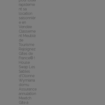
pour louer 
rapideme
nt sa 
location 
saisonnièr
e en 
Vendée
Classeme
nt Meublé 
de 
Tourisme
Rejoignez 
Gîtes de 
France® !
House 
Swap Les 
Sables 
d'Olonne 
Wymiana 
domu
Assurance 
annulation 
Meetch
Gîte à 