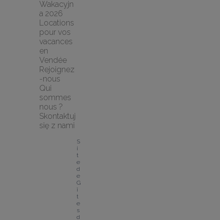
Wakacyjn
a 2026
Locations 
pour vos 
vacances 
en 
Vendée
Rejoignez
-nous
Qui 
sommes 
nous ?
Skontaktuj 
się z nami
S
i
t
e 
d
e 
G
î
t
e
s 
d