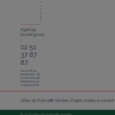
i
s 
1
9
5
1
Agencja
bookingowa
:
02 51
37 87
87
Du lundi au
dimanche : 9h
à 20h (accueil
téléphonique
uniquement).
Gîtes de France® Vendée Znajdź markę w swoich 
© 2026 Gîtes de France® Vendée