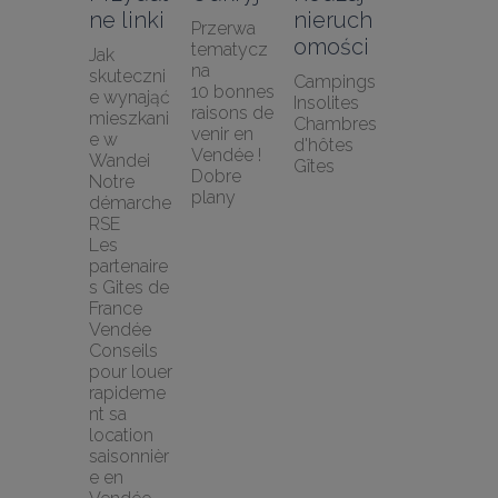
ne linki
nieruch
Przerwa 
omości
tematycz
Jak 
na
skuteczni
Campings
10 bonnes 
e wynająć 
Insolites
raisons de 
mieszkani
Chambres 
venir en 
e w 
d'hôtes
Vendée !
Wandei
Gîtes
Dobre 
Notre 
plany
démarche 
RSE
Les 
partenaire
s Gites de 
France 
Vendée
Conseils 
pour louer 
rapideme
nt sa 
location 
saisonnièr
e en 