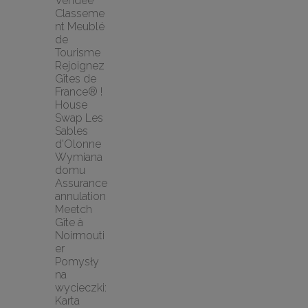
Vendée
Classeme
nt Meublé 
de 
Tourisme
Rejoignez 
Gîtes de 
France® !
House 
Swap Les 
Sables 
d'Olonne 
Wymiana 
domu
Assurance 
annulation 
Meetch
Gîte à 
Noirmouti
er
Pomysły 
na 
wycieczki: 
Karta 