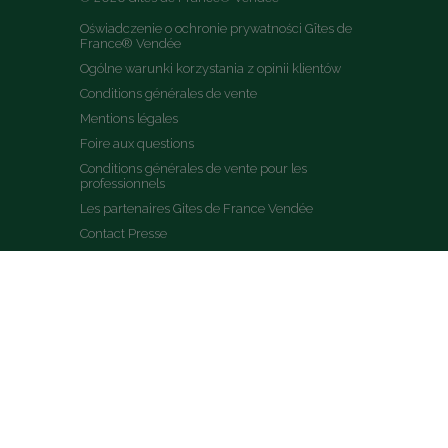
Oświadczenie o ochronie prywatności Gîtes de 
France® Vendée
Ogólne warunki korzystania z opinii klientów
Conditions générales de vente
Mentions légales
Foire aux questions
Conditions générales de vente pour les 
professionnels
Les partenaires Gites de France Vendée
Contact Presse