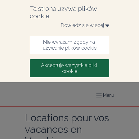
Ta strona używa plików 
cookie
Dowiedz się więcej 
Nie wyrażam zgody na 
używanie plików cookie
Akceptuję wszystkie pliki 
cookie
Menu
Locations pour vos 
vacances en 