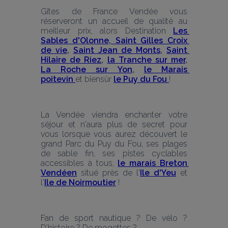
Gîtes de France Vendée vous 
réserveront un accueil de qualité au 
meilleur prix, alors Destination 
Les 
Sables d'Olonne
,
 Saint Gilles Croix 
de vie
, 
Saint Jean de Monts
, 
Saint 
Hilaire de Riez
, 
la Tranche sur mer
, 
La Roche sur Yon
, 
le Marais 
poitevin 
et biensûr 
le Puy du Fou 
!
La Vendée viendra enchanter votre 
séjour et n'aura plus de secret pour 
vous lorsque vous aurez découvert le 
grand Parc du Puy du Fou, ses plages 
de sable fin, ses pistes cyclables 
accessibles à tous, 
le marais Breton 
Vendéen
situé près de l'
Ile d'Yeu
 et 
l'
Ile de Noirmoutier
 !
Fan de sport nautique ? De vélo ? 
D'histoire ? De mogettes ?