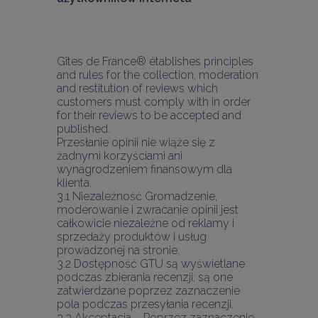
Gîtes de France® établishes principles 
and rules for the collection, moderation 
and restitution of reviews which 
customers must comply with in order 
for their reviews to be accepted and 
published.
Przesłanie opinii nie wiąże się z 
żadnymi korzyściami ani 
wynagrodzeniem finansowym dla 
klienta.
3.1 Niezależność Gromadzenie, 
moderowanie i zwracanie opinii jest 
całkowicie niezależne od reklamy i 
sprzedaży produktów i usług 
prowadzonej na stronie.
3.2 Dostępność GTU są wyświetlane 
podczas zbierania recenzji; są one 
zatwierdzane poprzez zaznaczenie 
pola podczas przesyłania recenzji.
3.3 Akceptacja – Poprzez zaznaczenie 