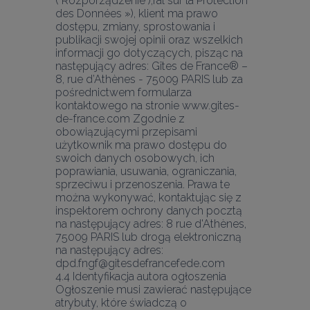
("Rozporządzenie");ral sur la Protection 
des Données »), klient ma prawo 
dostępu, zmiany, sprostowania i 
publikacji swojej opinii oraz wszelkich 
informacji go dotyczących, pisząc na 
następujący adres: Gîtes de France® – 
8, rue d’Athènes - 75009 PARIS lub za 
pośrednictwem formularza 
kontaktowego na stronie www.gites-
de-france.com Zgodnie z 
obowiązującymi przepisami 
użytkownik ma prawo dostępu do 
swoich danych osobowych, ich 
poprawiania, usuwania, ograniczania, 
sprzeciwu i przenoszenia. Prawa te 
można wykonywać, kontaktując się z 
inspektorem ochrony danych pocztą 
na następujący adres: 8 rue d'Athènes, 
75009 PARIS lub drogą elektroniczną 
na następujący adres: 
dpd.fngf@gitesdefrancefede.com
4.4 Identyfikacja autora ogłoszenia 
Ogłoszenie musi zawierać następujące 
atrybuty, które świadczą o 