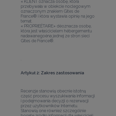
« KLIENT oznacza osobę, która 
przebywała w obiekcie noclegowym 
oznaczonym znakiem Gîtes de 
France® i która wystawia opinię na jego 
temat.
« PROPRIEÉTAIRE» déoznacza osobę, 
która jest właścicielem hébergementu 
nadawanegoéna jednej ze stron sieci 
Gîtes de France®.
Artykuł 2: Zakres zastosowania
Recenzje stanowią obecnie istotną 
część procesu wyszukiwania informacji 
i podejmowania decyzji o rezerwacji 
przez użytkowników Internetu. 
Stanowią one również szczególnie 
bogate źródło informacji dla właścicieli 