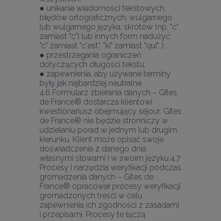
● unikania wiadomości tekstowych, 
błędów ortograficznych, wulgarnego 
lub wulgarnego języka, skrótów (np. "c" 
zamiast "c") lub innych form nadużyć: 
"c" zamiast "c'est", "ki" zamiast "qui"…),
● przestrzegania ograniczeń 
dotyczących długości tekstu,
● zapewnienia, aby używane terminy 
były jak najbardziej neutralne.
4.6 Formularz zbierania danych – Gîtes 
de France® dostarcza klientowi 
kwestionariusz obejmujący séjour. Gîtes 
de France® nie będzie stronniczy w 
udzielaniu porad w jednym lub drugim 
kierunku. Klient może opisać swoje 
doświadczenia z danego dnia 
własnymi słowami i w swoim języku.4.7 
Procesy i narzędzia weryfikacji podczas 
gromadzenia danych – Gîtes de 
France® opracował procesy weryfikacji 
gromadzonych treści w celu 
zapewnienia ich zgodności z zasadami 
i przepisami. Procesy te łączą 