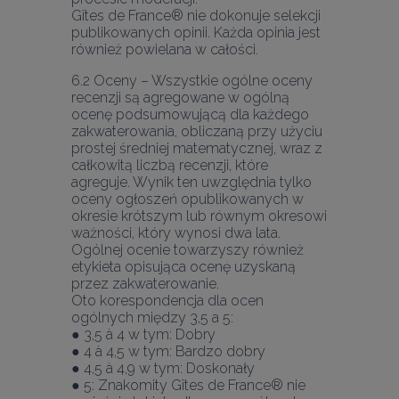
Gîtes de France® nie dokonuje selekcji 
publikowanych opinii. Każda opinia jest 
6.2 Oceny – Wszystkie ogólne oceny 
recenzji są agregowane w ogólną 
ocenę podsumowującą dla każdego 
zakwaterowania, obliczaną przy użyciu 
prostej średniej matematycznej, wraz z 
całkowitą liczbą recenzji, które 
agreguje. Wynik ten uwzględnia tylko 
oceny ogłoszeń opublikowanych w 
okresie krótszym lub równym okresowi 
ważności, który wynosi dwa lata.
Ogólnej ocenie towarzyszy również 
etykieta opisująca ocenę uzyskaną 
przez zakwaterowanie.
Oto korespondencja dla ocen 
ogólnych między 3,5 a 5:
● 3,5 à 4 w tym: Dobry
● 4 à 4,5 w tym: Bardzo dobry
● 4,5 à 4,9 w tym: Doskonały
● 5: Znakomity Gîtes de France® nie 