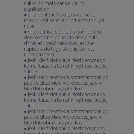
suites de mots sans aucune 
signification,
● si le contenu (texte, document, 
image…) est sans rapport avec le sujet 
noté,
● si les attributs de l’avis comportent 
des éléments concrets de conflits 
d’inté;jeśli treść tekstowa jest źle 
napisana do tego stopnia, że jest 
niezrozumiała,
● jeśli klient dokonuje niestosownego 
komentarza na temat innej treści lub jej 
autora,
● jeśli treść tekstowa przeznaczona do 
publikacji zawiera wprowadzający w 
błąd lub obraźliwy przekaz,
● jeśli klient dokonuje niestosownego 
komentarza na temat innej treści lub jej 
autora,
● jeśli treść tekstowa przeznaczona do 
publikacji zawiera wprowadzający w 
błąd lub obraźliwy przekaz,
● jeśli klient dokonuje niestosownego 