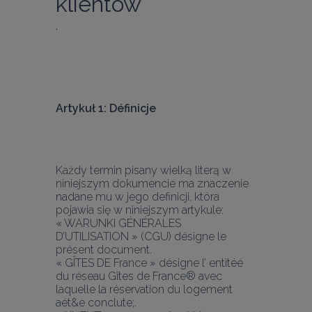
klientów
.
Artykuł 1: Définicje
Każdy termin pisany wielką literą w 
niniejszym dokumencie ma znaczenie 
nadane mu w jego definicji, która 
pojawia się w niniejszym artykule:
« WARUNKI GÉNÉRALES 
D’UTILISATION » (CGU) désigne le 
présent document.
« GÎTES DE France » désigne l’ entitéé 
du réseau Gîtes de France® avec 
laquelle la réservation du logement 
aét&e conclute;.