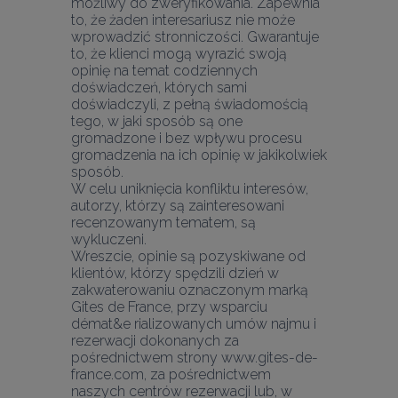
możliwy do zweryfikowania. Zapewnia 
to, że żaden interesariusz nie może 
wprowadzić stronniczości. Gwarantuje 
to, że klienci mogą wyrazić swoją 
opinię na temat codziennych 
doświadczeń, których sami 
doświadczyli, z pełną świadomością 
tego, w jaki sposób są one 
gromadzone i bez wpływu procesu 
gromadzenia na ich opinię w jakikolwiek 
sposób.
W celu uniknięcia konfliktu interesów, 
autorzy, którzy są zainteresowani 
recenzowanym tematem, są 
wykluczeni.
Wreszcie, opinie są pozyskiwane od 
klientów, którzy spędzili dzień w 
zakwaterowaniu oznaczonym marką 
Gites de France, przy wsparciu 
démat&e rializowanych umów najmu i 
rezerwacji dokonanych za 
pośrednictwem strony www.gites-de-
france.com, za pośrednictwem 
naszych centrów rezerwacji lub, w 