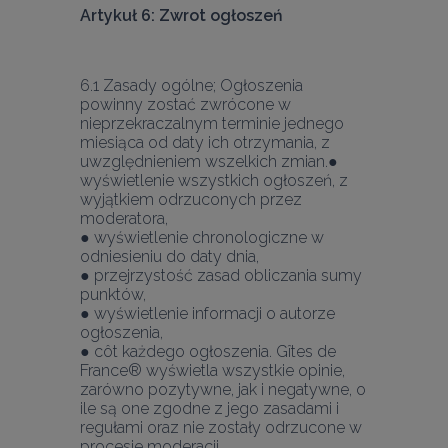
Artykuł 6: Zwrot ogłoszeń
6.1 Zasady ogólne; Ogłoszenia 
powinny zostać zwrócone w 
nieprzekraczalnym terminie jednego 
miesiąca od daty ich otrzymania, z 
uwzględnieniem wszelkich zmian.
● 
wyświetlenie wszystkich ogłoszeń, z 
wyjątkiem odrzuconych przez 
moderatora,
● wyświetlenie chronologiczne w 
odniesieniu do daty dnia,
● przejrzystość zasad obliczania sumy 
punktów,
● wyświetlenie informacji o autorze 
ogłoszenia,
● côt każdego ogłoszenia. Gîtes de 
France® wyświetla wszystkie opinie, 
zarówno pozytywne, jak i negatywne, o 
ile są one zgodne z jego zasadami i 
regułami oraz nie zostały odrzucone w 
procesie moderacji.