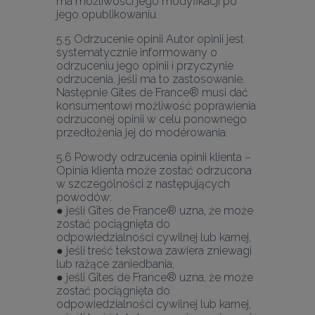
ma możliwości jego modyfikacji po 
5.5 Odrzucenie opinii Autor opinii jest 
systematycznie informowany o 
odrzuceniu jego opinii i przyczynie 
odrzucenia, jeśli ma to zastosowanie. 
Następnie Gîtes de France® musi dać 
konsumentowi możliwość poprawienia 
odrzuconej opinii w celu ponownego 
5.6 Powody odrzucenia opinii klienta – 
Opinia klienta może zostać odrzucona 
w szczególności z następujących 
powodów:
● jeśli Gîtes de France® uzna, że może 
zostać pociągnięta do 
odpowiedzialności cywilnej lub karnej,
● jeśli treść tekstowa zawiera zniewagi 
lub rażące zaniedbania,
● jeśli Gîtes de France® uzna, że może 
zostać pociągnięta do 
odpowiedzialności cywilnej lub karnej,