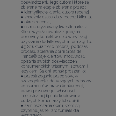
doświadczeniu jego autora i które są 
zbierane na etapie zbierania przez :
● identyfikację klienta, autora recenzji,
● znacznik czasu daty recenzji klienta,
● okres recenzji,
● ustrukturyzowany kwestionariusz.
Klient wyraża również zgodę na 
ponowny kontakt w celu weryfikacji, 
uzyskania dodatkowych informacji itp. 
4.5 Struktura treści recenzji podczas 
procesu zbierania opinii Gîtes de 
France® daje klientowi możliwość 
opisania swoich doświadczeń 
konsumenckich własnymi słowami i 
językiem. Są oni jednak proszeni o:
● przestrzeganie przepisów, w 
szczególności dotyczących ochrony 
konsumentów, prawa konkurencji, 
prawa prasowego, własności 
intelektualnej itp. nie kopiowania 
cudzych komentarzy lub opinii,
● zamieszczania opinii, które są 
czytelne, jasne i zrozumiałe dla 
wszystkich,