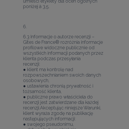
umieści etykiety dla ocen ogólnych 
poniżej à 3,5.
6.3 Informacje o autorze recenzji – 
Gîtes de France® rozróżnia informacje 
profilowe widoczne publicznie od 
wszystkich informacji podanych przez 
klienta podczas przesyłania
recenzji:
● klient ma kontrolę nad 
rozpowszechnianiem swoich danych 
osobowych,
● ustawienia chronią prywatność i 
tożsamość klienta,
● publiczne prawo właściciela do 
recenzji jest zatwierdzane dla każdej 
recenzji.Akceptując niniejsze Warunki, 
klient wyraża zgodę na publikację 
następujących informacji:
● swojego pseudonimu,