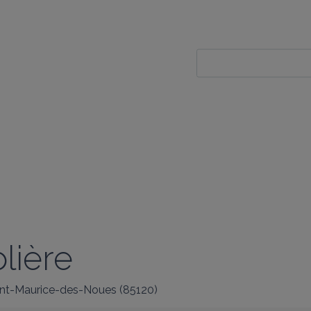
lière
int-Maurice-des-Noues
(
85120
)