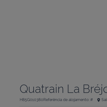
Quatrain La Bréjo
H85G010380Referência de alojamento: #
Sa