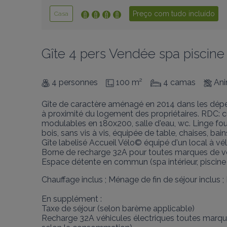
Preço com tudo incluído
Casa
Gîte 4 pers Vendée spa piscin
4 personnes
100 m²
4 camas
Ani
Gîte de caractère aménagé en 2014 dans les dépe
à proximité du logement des propriétaires. RDC: cu
modulables en 180x200, salle d'eau, wc. Linge fourn
bois, sans vis à vis, équipée de table, chaises, bains
Gîte labelisé Accueil Vélo© équipé d'un local à vél
Borne de recharge 32A pour toutes marques de vé
Espace détente en commun (spa intérieur, piscine 
Chauffage inclus ; Ménage de fin de séjour inclus ; Dra
En supplément : 

Taxe de séjour (selon barème applicable)

Recharge 32A véhicules électriques toutes marqu