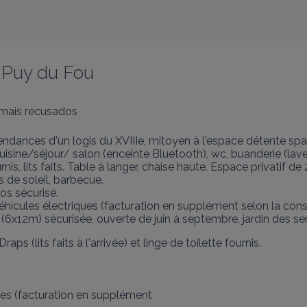
e Puy du Fou
mais recusados
ndances d'un logis du XVIIIe, mitoyen à l'espace détente s
isine/séjour/ salon (enceinte Bluetooth), wc, buanderie (lave
is, lits faits. Table à langer, chaise haute. Espace privatif d
 de soleil, barbecue. 

os sécurisé.

hicules électriques (facturation en supplément selon la con
(6x12m) sécurisée, ouverte de juin à septembre, jardin des se
ps (lits faits à l'arrivée) et linge de toilette fournis.

es (facturation en supplément
