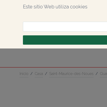
Este sítio Web utiliza cookies
Início
/
Casa
/
Saint-Maurice-des-Noues
/
Quat