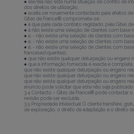
● ele/ela não está numa situação de conflito de int
dos direitos de utilização,
● aceita ser novamente contactado para efeitos de 
Gîtes de France® compromete-se:
● à que para cada contrato registado; pela Gîtes d
● à não existe uma seleção de clientes com base na 
● à; - não existe uma seleção de clientes com base 
● à; - não existe uma seleção de clientes com base 
● à; - não existe uma seleção de clientes com base 
franceses);quentes),
● que não existe qualquer deturpação ou engano rel
● que a informação fornecida é exacta e completa,
que não existe qualquer deturpação ou engano relat
que não existe qualquer deturpação ou engano rela
que não existe qualquer deturpação ou engano relat
anúncio pode solicitar que este não seja publicado (
3.4 Contacto – Gîtes de France® pode contactar o cl
revisão pode ser excluída.
3.5 Propriedade intelectual O cliente transfere, gra
de exploração, o direito de adaptação e o direito d