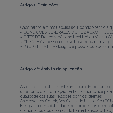
Artigo 1: Définições
Cada termo em maiúsculas aqui contido tem o signi
« CONDIÇÕES GÉNÉRALES D’UTILIZAÇÃO » (CGU) d
« GÎTES DE France » désigne l’ entitéé du réseau G
« CLIENTE é a pessoa que se hospedou num aloja
« PROPRIEÉTAIRE » désigno a pessoa que possui u
Artigo 2.º: Âmbito de aplicação
As críticas são atualmente uma parte importante d
uma fonte de informação particularmente rica para
qualidade das suas relações com os clientes.
As presentes Condições Gerais de Utilização (CGU)
Eles garantem a fiabilidade dos processos de recol
comentários dos clientes de forma transparente e j