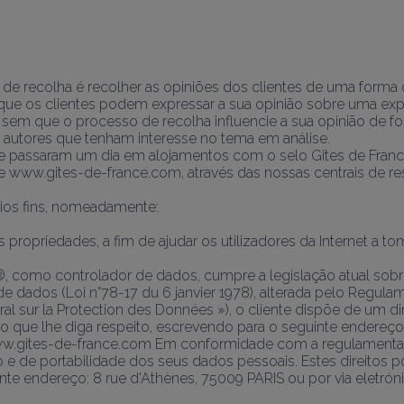
o de recolha é recolher as opiniões dos clientes de uma forma 
 que os clientes podem expressar a sua opinião sobre uma expe
em que o processo de recolha influencie a sua opinião de f
os autores que tenham interesse no tema em análise.
que passaram um dia em alojamentos com o selo Gites de Franc
te www.gites-de-france.com, através das nossas centrais de re
ários fins, nomeadamente:
 propriedades, a fim de ajudar os utilizadores da Internet a to
®, como controlador de dados, cumpre a legislação atual sobr
e dados (Loi n°78-17 du 6 janvier 1978), alterada pelo Regul
al sur la Protection des Données »), o cliente dispõe de um dir
o que lhe diga respeito, escrevendo para o seguinte endereço:
ww.gites-de-france.com Em conformidade com a regulamentaçã
ão e de portabilidade dos seus dados pessoais. Estes direitos
nte endereço: 8 rue d'Athènes, 75009 PARIS ou por via eletróni