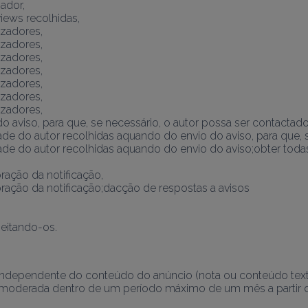
zador,
iews recolhidas,
izadores,
izadores,
izadores,
izadores,
izadores,
izadores,
izadores,
o aviso, para que, se necessário, o autor possa ser contactado
dade do autor recolhidas aquando do envio do aviso, para que, 
ade do autor recolhidas aquando do envio do aviso;obter todas a
oração da notificação,
boração da notificação;dacção de respostas a avisos
jeitando-os.
dependente do conteúdo do anúncio (nota ou conteúdo textual). 
moderada dentro de um período máximo de um mês a partir da