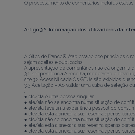
O processamento de comentários inclui as etapas p
Artigo 3.º: Informação dos utilizadores da Inte
A Gîtes de France® étab estabelece princípios e reg
sejam aceites e publicadas.
A apresentação de comentários não dá origem a qual
3.1 Independência A recolha, moderação e devolu
site.3.2 Acessibilidade Os GTUs são exibidos quan
3.3 Aceitação – Ao validar uma caixa de seleção qu
:
● ele/ela é uma pessoa singular,
● ele/ela não se encontra numa situação de conflit
● ele/ela teve uma experiência pessoal do consumo
● ele/ela está a anexar à sua resenha apenas parte
● ele/ela não se encontra numa situação de conflit
● ele/ela está a anexar à sua resenha apenas parte
● ele/ela está a anexar à sua resenha apenas parte