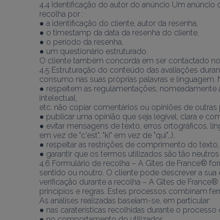
4.4 Identificação do autor do anúncio Um anúncio de
recolha por :
● a identificação do cliente, autor da resenha,
● o timestamp da data da resenha do cliente,
● o período da resenha,
● um questionário estruturado.
O cliente também concorda em ser contactado novam
4.5 Estruturação do conteúdo das avaliações duran
consumo nas suas próprias palavras e linguagem. 
● respeitem as regulamentações, nomeadamente as r
intelectual,
etc. não copiar comentários ou opiniões de outras
● publicar uma opinião que seja legível, clara e co
● evitar mensagens de texto, erros ortográficos, li
em vez de "c'est", "ki" em vez de "qui"…),
● respeitar as restrições de comprimento do texto,
● garantir que os termos utilizados são tão neutros
4.6 Formulário de recolha – A Gîtes de France® for
sentido ou noutro. O cliente pode descrever a sua 
verificação durante a recolha – A Gîtes de France
princípios e regras. Estes processos combinam fe
As análises realizadas baseiam-se, em particular:
● nas caraterísticas recolhidas durante o processo 
● no comportamento do utilizador,