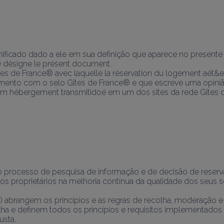
ficado dado a ele em sua definição que aparece no presente 
ésigne le présent document.
îtes de France® avec laquelle la réservation du logement aét&e
mento com o selo Gîtes de France® e que escreve uma opin
m hébergement transmitidoé em um dos sites da rede Gîtes 
o processo de pesquisa de informação e de decisão de reserv
 os proprietários na melhoria contínua da qualidade dos seus
 abrangem os princípios e as regras de recolha, moderação e 
ha e definem todos os princípios e requisitos implementados 
usta.