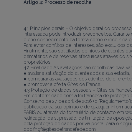
Artigo 4: Processo de recolha
4.1 Princípios gerais – O objetivo geral do process
interessada pode introduzir preconceitos. Garante
pleno conhecimento da forma como é recolhida e s
Para evitar conflitos de interesses, são excluídos 
Finalmente, são solicitadas opiniões de clientes 
dématérios e de reservas efectuadas através do si
proprietários
4.2 Finalidade As avaliações são recolhidas para v
● avaliar a satisfação do cliente após a sua estadia,
● comparar as avaliações dos clientes de diferentes
● promover a oferta Gîtes de France.
4.3 Proteção de dados pessoais – Gîtes de France
Em conformidade com a lei francesa de proteção d
Conselho de 27 de abril de 2016 (o "Regulamento");r
publicação da sua opinião e de qualquer informaçã
PARIS ou através do formulário de contacto em w
retificação, de supressão, de limitação, de oposiç
pela proteção de dados por via postal para o segui
dpd.fngf@gitesdefrancefede.com