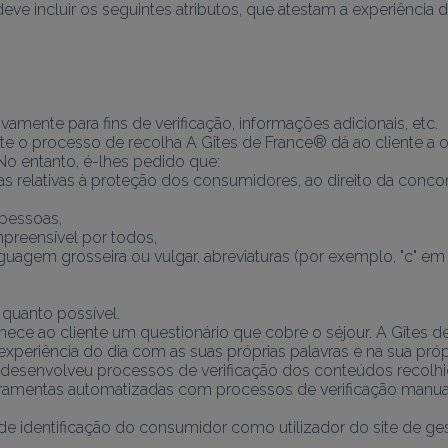
ve incluir os seguintes atributos, que atestam a experiência d
ente para fins de verificação, informações adicionais, etc. 
te o processo de recolha A Gîtes de France® dá ao cliente a o
No entanto, é-lhes pedido que:
elativas à proteção dos consumidores, ao direito da concorrê
 pessoas,
mpreensível por todos,
nguagem grosseira ou vulgar, abreviaturas (por exemplo, "c" em 
 quanto possível.
nece ao cliente um questionário que cobre o séjour. A Gîtes d
experiência do dia com as suas próprias palavras e na sua própr
® desenvolveu processos de verificação dos conteúdos recolhi
rramentas automatizadas com processos de verificação manua
de identificação do consumidor como utilizador do site de gest