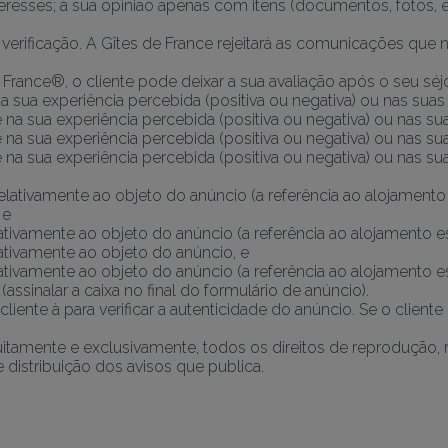
eresses; a sua opinião apenas com itens (documentos, fotos, etc
verificação. A Gîtes de France rejeitará as comunicações que n
e France®, o cliente pode deixar a sua avaliação após o seu s
sua experiência percebida (positiva ou negativa) ou nas suas c
na sua experiência percebida (positiva ou negativa) ou nas suas
na sua experiência percebida (positiva ou negativa) ou nas suas
na sua experiência percebida (positiva ou negativa) ou nas suas
ativamente ao objeto do anúncio (a referência ao alojamento es
 e 
ivamente ao objeto do anúncio (a referência ao alojamento está
tivamente ao objeto do anúncio, e 
ivamente ao objeto do anúncio (a referência ao alojamento está
assinalar a caixa no final do formulário de anúncio).
iente à para verificar a autenticidade do anúncio. Se o cliente
tuitamente e exclusivamente, todos os direitos de reprodução, re
e distribuição dos avisos que publica.