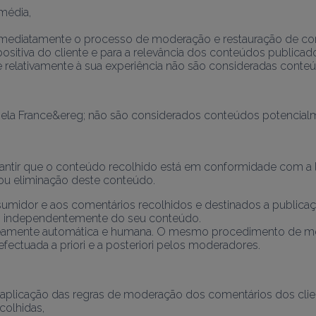
média,
a imediatamente o processo de moderação e restauração de con
sitiva do cliente e para a relevância dos conteúdos publicad
te relativamente à sua experiência não são consideradas cont
arantir que o conteúdo recolhido está em conformidade com a l
o ou eliminação deste conteúdo.
sumidor e aos comentários recolhidos e destinados a publicaç
, independentemente do seu conteúdo.
eamente automática e humana. O mesmo procedimento de moder
efectuada a priori e a posteriori pelos moderadores.
aplicação das regras de moderação dos comentários dos clie
colhidas,