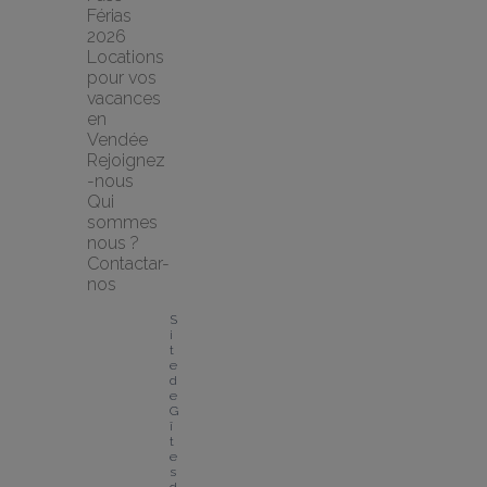
Férias 
2026
Locations 
pour vos 
vacances 
en 
Vendée
Rejoignez
-nous
Qui 
sommes 
nous ?
Contactar-
nos
S
i
t
e 
d
e 
G
î
t
e
s 