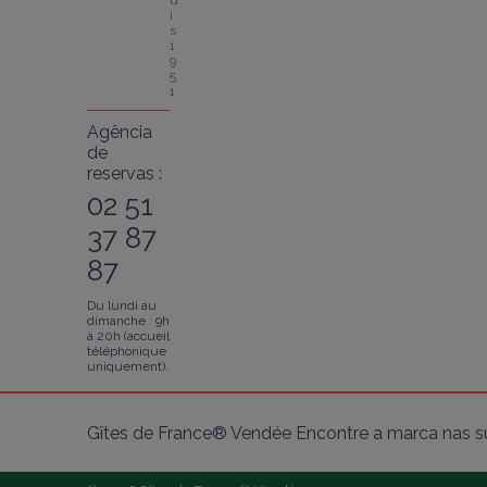
u
i
s 
1
9
5
1
Agência
de
reservas :
02 51
37 87
87
Du lundi au
dimanche : 9h
à 20h (accueil
téléphonique
uniquement).
Gîtes de France® Vendée Encontre a marca nas su