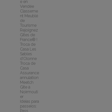
e en 
Vendée
Classeme
nt Meublé 
de 
Tourisme
Rejoignez 
Gîtes de 
France® !
Troca de 
Casa Les 
Sables 
d'Olonne 
Troca de 
Casa
Assurance 
annulation 
Meetch
Gîte à 
Noirmouti
er
Ideias para 
passeios: 
Pass 