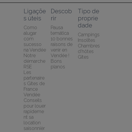
Ligaçõe
Descob
Tipo de 
s úteis
rir
proprie
dade
Como 
Pausa 
alugar 
temática
Campings
com 
10 bonnes 
Insolites
sucesso 
raisons de 
Chambres 
na Vendée
venir en 
d'hôtes
Notre 
Vendée !
Gîtes
démarche 
Bons 
RSE
planos
Les 
partenaire
s Gites de 
France 
Vendée
Conseils 
pour louer 
rapideme
nt sa 
location 
saisonnièr