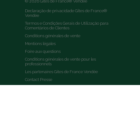
© 2026 Gîtes de France® Vendée
Declaração de privacidade Gîtes de France® 
Vendée
Termos e Condições Gerais de Utilização para 
Comentários de Clientes
Conditions générales de vente
Mentions légales
Foire aux questions
Conditions générales de vente pour les 
professionnels
Les partenaires Gites de France Vendée
Contact Presse