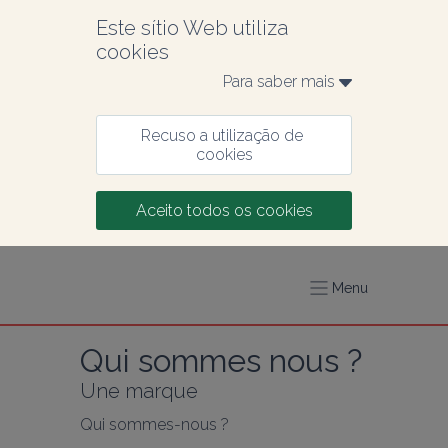
Este sítio Web utiliza 
cookies
Para saber mais 
Recuso a utilização de 
cookies
Aceito todos os cookies
Menu
Qui sommes nous ?
Une marque
Qui sommes-nous ?