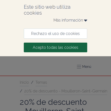
Este sitio web utiliza 
cookies
Más información 
Rechazo el uso de cookies
Acepto todas las cookies
Menú
Inicio
/
Temas
/
20% de descuento - Mouilleron-Saint-Germain
20% de descuento 