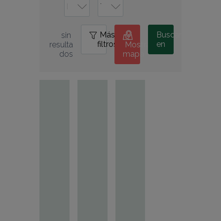
Más
0
Buscar
sin 
filtros
en
resulta
Mostrar
dos
mapa