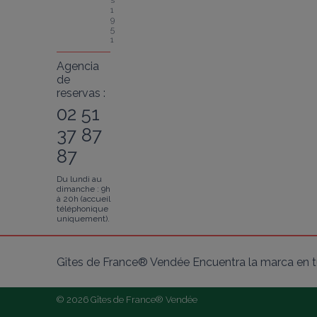
s 
1
9
5
1
Agencia
de
reservas :
02 51
37 87
87
Du lundi au
dimanche : 9h
à 20h (accueil
téléphonique
uniquement).
Gîtes de France® Vendée Encuentra la marca en tu
© 2026 Gîtes de France® Vendée