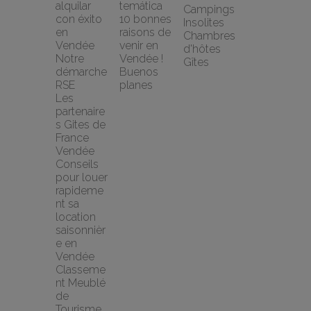
alquilar 
temática
Campings
con éxito 
10 bonnes 
Insolites
en 
raisons de 
Chambres 
Vendée
venir en 
d'hôtes
Notre 
Vendée !
Gîtes
démarche 
Buenos 
RSE
planes
Les 
partenaire
s Gites de 
France 
Vendée
Conseils 
pour louer 
rapideme
nt sa 
location 
saisonnièr
e en 
Vendée
Classeme
nt Meublé 
de 
Tourisme