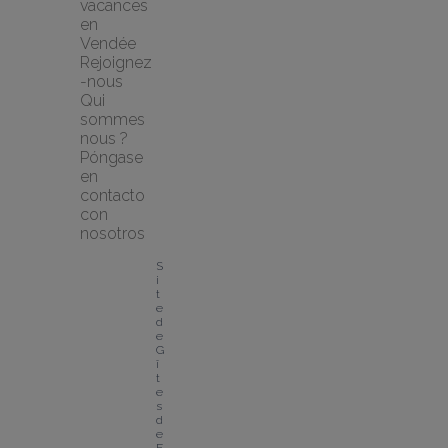
vacances 
en 
Vendée
Rejoignez
-nous
Qui 
sommes 
nous ?
Póngase 
en 
contacto 
con 
nosotros
S
i
t
e 
d
e 
G
î
t
e
s 
d
e 