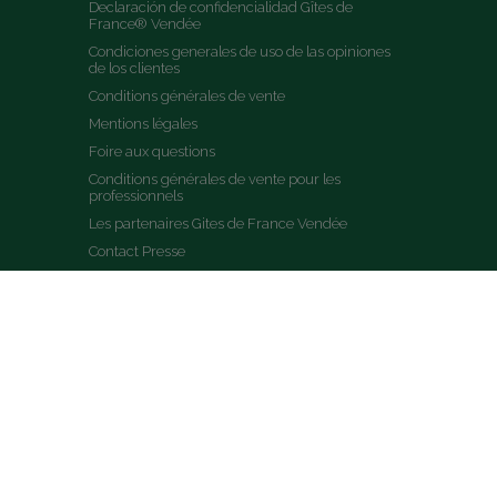
Declaración de confidencialidad Gîtes de 
France® Vendée
Condiciones generales de uso de las opiniones 
de los clientes
Conditions générales de vente
Mentions légales
Foire aux questions
Conditions générales de vente pour les 
professionnels
Les partenaires Gites de France Vendée
Contact Presse