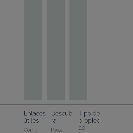
Enlaces 
Descub
Tipo de 
útiles
ra
propied
ad
Cómo 
Pausa 