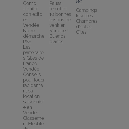
ad
Cómo 
Pausa 
alquilar 
temática
Campings
con éxito 
10 bonnes 
Insolites
en 
raisons de 
Chambres 
Vendée
venir en 
d'hôtes
Notre 
Vendée !
Gîtes
démarche 
Buenos 
RSE
planes
Les 
partenaire
s Gites de 
France 
Vendée
Conseils 
pour louer 
rapideme
nt sa 
location 
saisonnièr
e en 
Vendée
Classeme
nt Meublé 