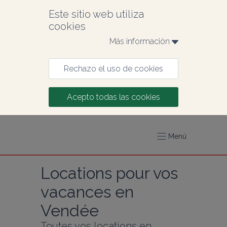
Este sitio web utiliza 
cookies
Más información 
Rechazo el uso de cookies
Acepto todas las cookies
Menú
Locations pour vos 
vacances en 
Vendée
Toutes vos locations en 