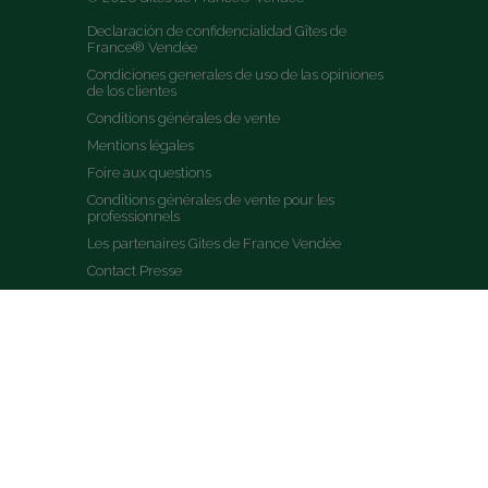
Declaración de confidencialidad Gîtes de 
France® Vendée
Condiciones generales de uso de las opiniones 
de los clientes
Conditions générales de vente
Mentions légales
Foire aux questions
Conditions générales de vente pour les 
professionnels
Les partenaires Gites de France Vendée
Contact Presse