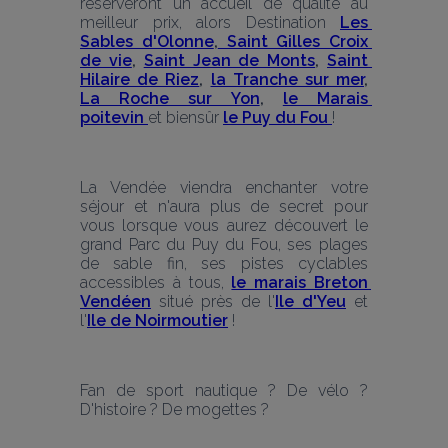
réserveront un accueil de qualité au 
meilleur prix, alors Destination 
Les 
Sables d'Olonne
,
 Saint Gilles Croix 
de vie
, 
Saint Jean de Monts
, 
Saint 
Hilaire de Riez
, 
la Tranche sur mer
, 
La Roche sur Yon
, 
le Marais 
poitevin 
et biensûr 
le Puy du Fou 
!
La Vendée viendra enchanter votre 
séjour et n'aura plus de secret pour 
vous lorsque vous aurez découvert le 
grand Parc du Puy du Fou, ses plages 
de sable fin, ses pistes cyclables 
accessibles à tous, 
le marais Breton 
Vendéen
situé près de l'
Ile d'Yeu
 et 
l'
Ile de Noirmoutier
 !
Fan de sport nautique ? De vélo ? 
D'histoire ? De mogettes ?