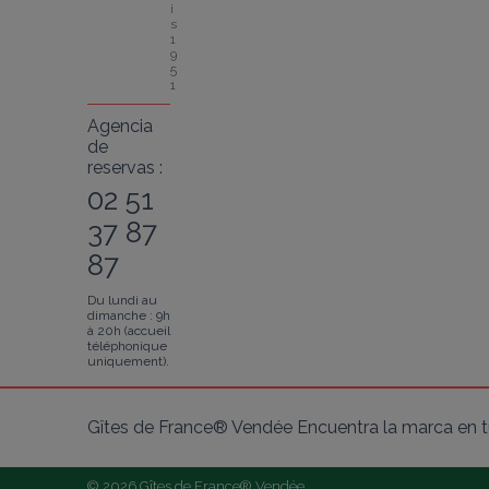
i
s 
1
9
5
1
Agencia
de
reservas :
02 51
37 87
87
Du lundi au
dimanche : 9h
à 20h (accueil
téléphonique
uniquement).
Gîtes de France® Vendée Encuentra la marca en tu
© 2026 Gîtes de France® Vendée