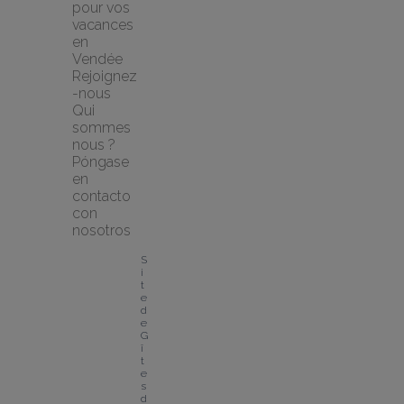
pour vos 
vacances 
en 
Vendée
Rejoignez
-nous
Qui 
sommes 
nous ?
Póngase 
en 
contacto 
con 
nosotros
S
i
t
e 
d
e 
G
î
t
e
s 
d