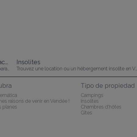
Casa rural PMR en Vendée: vacaciones accesibles para todos
Insolites
Descubra alojamientos confortables y adaptados para aprovechar al máximo su estancia en Vendée, con total autonomía.
Trouvez une location ou un hébergement insolite 
ubra
Tipo de propiedad
temática
Campings
es raisons de venir en Vendée !
Insolites
 planes
Chambres d'hôtes
Gîtes