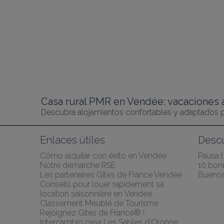
Enlaces útiles
Desc
Cómo alquilar con éxito en Vendée
Pausa 
Notre démarche RSE
10 bonn
Les partenaires Gites de France Vendée
Buenos
Conseils pour louer rapidement sa 
location saisonnière en Vendée
Classement Meublé de Tourisme
Rejoignez Gîtes de France® !
Intercambio casa Les Sables d'Olonne 