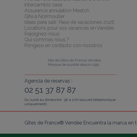
Intercambio casa
Assurance annulation Meetch
Gîte à Noirmoutier
Ideas para salir: Pase de vacaciones 2026
Locations pour vos vacances en Vendée
Rejoignez-nous
Qui sommes nous ?
Póngase en contacto con nosotros
Site de Gîtes de France Vendée
Marque de qualité depuis 1951
Agencia de reservas :
02 51 37 87 87
Du lundi au dimanche : 9h à 20h (accueil téléphonique
uniquement).
Gîtes de France® Vendée Encuentra la marca en tu