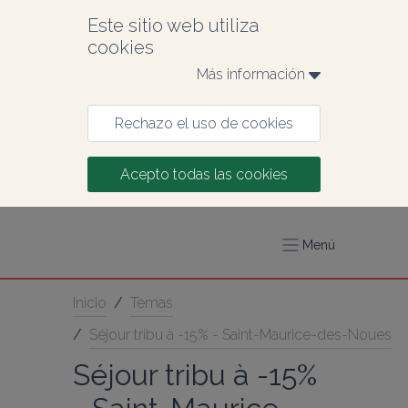
Este sitio web utiliza 
cookies
Más información 
Rechazo el uso de cookies
Acepto todas las cookies
Menú
Inicio
/
Temas
/
Séjour tribu à -15% - Saint-Maurice-des-Noues
Séjour tribu à -15% 