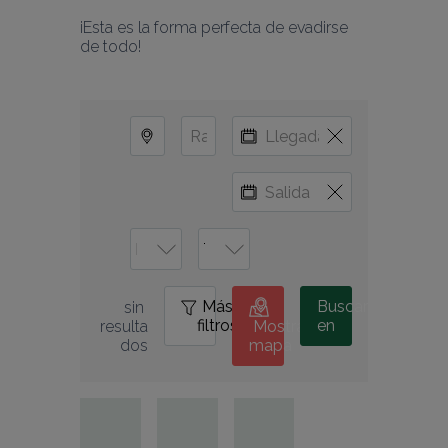
¡Esta es la forma perfecta de evadirse 
de todo!
Más
0
Buscar
sin 
filtros
en
resulta
Mostrar
dos
mapa