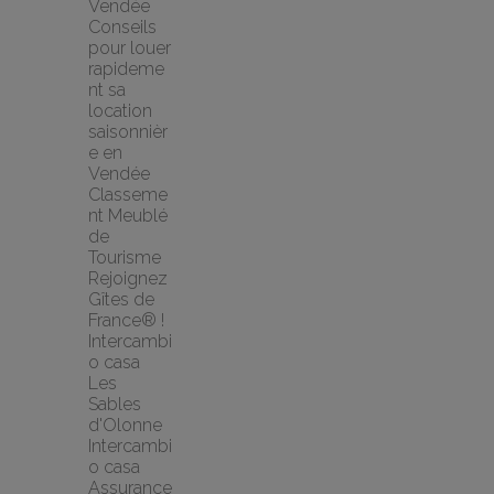
Vendée
Conseils 
pour louer 
rapideme
nt sa 
location 
saisonnièr
e en 
Vendée
Classeme
nt Meublé 
de 
Tourisme
Rejoignez 
Gîtes de 
France® !
Intercambi
o casa 
Les 
Sables 
d'Olonne 
Intercambi
o casa
Assurance 