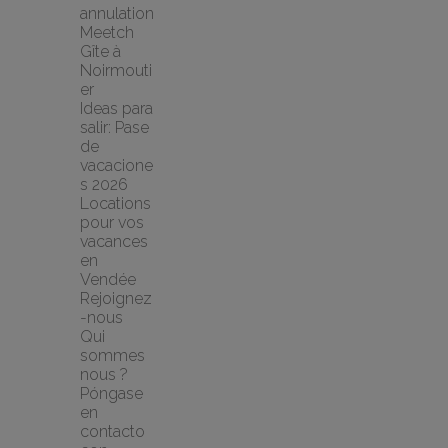
annulation 
Meetch
Gîte à 
Noirmouti
er
Ideas para 
salir: Pase 
de 
vacacione
s 2026
Locations 
pour vos 
vacances 
en 
Vendée
Rejoignez
-nous
Qui 
sommes 
nous ?
Póngase 
en 
contacto 