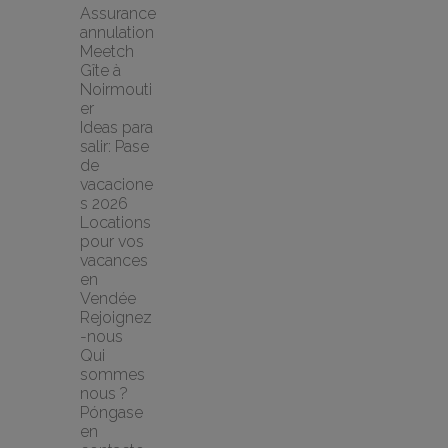
Assurance 
annulation 
Meetch
Gîte à 
Noirmouti
er
Ideas para 
salir: Pase 
de 
vacacione
s 2026
Locations 
pour vos 
vacances 
en 
Vendée
Rejoignez
-nous
Qui 
sommes 
nous ?
Póngase 
en 