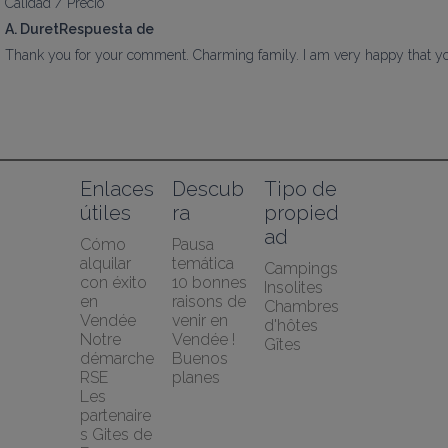
Calidad / Precio
A. DuretRespuesta de
Thank you for your comment. Charming family. I am very happy that y
Enlaces 
Descub
Tipo de 
útiles
ra
propied
ad
Cómo 
Pausa 
alquilar 
temática
Campings
con éxito 
10 bonnes 
Insolites
en 
raisons de 
Chambres 
Vendée
venir en 
d'hôtes
Notre 
Vendée !
Gîtes
démarche 
Buenos 
RSE
planes
Les 
partenaire
s Gites de 