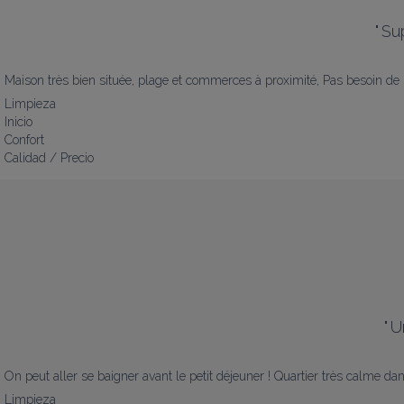
"
Su
Maison très bien située, plage et commerces à proximité, Pas besoin de p
Limpieza
Inicio
Confort
Calidad / Precio
"
U
On peut aller se baigner avant le petit déjeuner ! Quartier très calme d
Limpieza