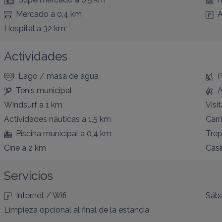
Mercado
a 0,4 km
A
Hospital
a 32 km
Actividades
Lago / masa de agua
P
Tenis municipal
A
Windsurf
a 1 km
Visit
Actividades náuticas
a 1,5 km
Carri
Piscina municipal
a 0,4 km
Trep
Cine
a 2 km
Casi
Servicios
Internet / Wifi
Sába
Limpieza opcional al final de la estancia