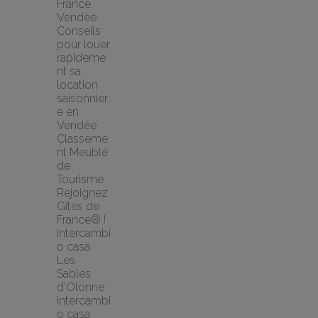
France 
Vendée
Conseils 
pour louer 
rapideme
nt sa 
location 
saisonnièr
e en 
Vendée
Classeme
nt Meublé 
de 
Tourisme
Rejoignez 
Gîtes de 
France® !
Intercambi
o casa 
Les 
Sables 
d'Olonne 
Intercambi
o casa