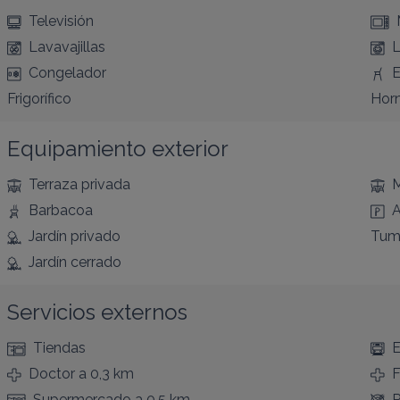
Televisión
Lavavajillas
L
Congelador
E
Frigorífico
Hor
Equipamiento exterior
Terraza privada
M
Barbacoa
A
Jardín privado
Tum
Jardín cerrado
Servicios externos
Tiendas
E
Doctor
a 0,3 km
F
Supermercado
a 0,5 km
R