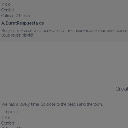
Inicio
Confort
Calidad / Precio
A. DuretRespuesta de
Bonjour, merci de vos appréciations. Très heureux que vous ayez passé 15 j
vous revoir bientôt.
"
Grea
We had a lovely time. So close to the beach and the town.
Limpieza
Inicio
Confort