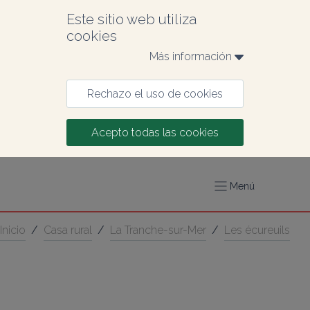
Este sitio web utiliza 
cookies
Más información 
Rechazo el uso de cookies
Acepto todas las cookies
Menú
Inicio
/
Casa rural
/
La Tranche-sur-Mer
/
Les écureuils