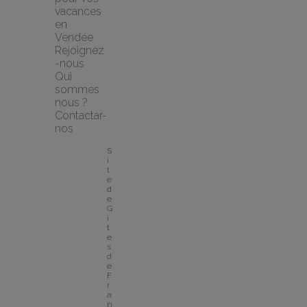
vacances 
en 
Vendée
Rejoignez
-nous
Qui 
sommes 
nous ?
Contactar-
nos
S
i
t
e 
d
e 
G
î
t
e
s 
d
e 
F
r
a
n