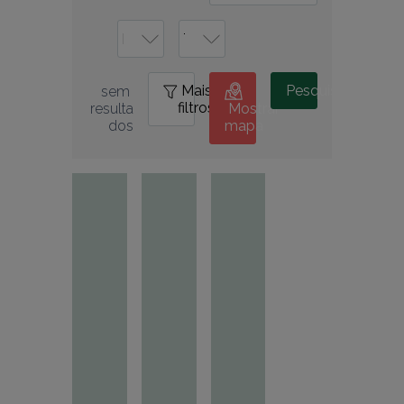
Mais
0
Pesquisar
sem 
filtros
resulta
Mostrar
dos
mapa