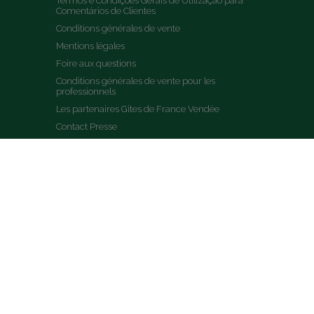
Termos e Condições Gerais de Utilização para 
Comentários de Clientes
Conditions générales de vente
Mentions légales
Foire aux questions
Conditions générales de vente pour les 
professionnels
Les partenaires Gites de France Vendée
Contact Presse