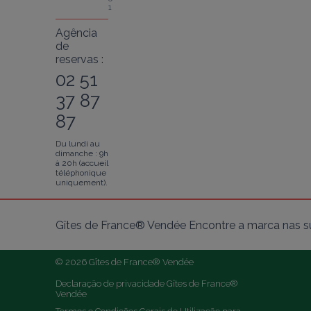
1
Agência
de
reservas :
02 51
37 87
87
Du lundi au
dimanche : 9h
à 20h (accueil
téléphonique
uniquement).
Gîtes de France® Vendée Encontre a marca nas su
© 2026 Gîtes de France® Vendée
Declaração de privacidade Gîtes de France® 
Vendée