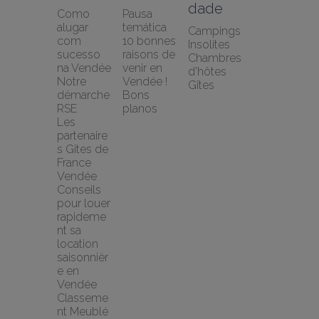
dade
Como 
Pausa 
alugar 
temática
Campings
com 
10 bonnes 
Insolites
sucesso 
raisons de 
Chambres 
na Vendée
venir en 
d'hôtes
Notre 
Vendée !
Gîtes
démarche 
Bons 
RSE
planos
Les 
partenaire
s Gites de 
France 
Vendée
Conseils 
pour louer 
rapideme
nt sa 
location 
saisonnièr
e en 
Vendée
Classeme
nt Meublé 