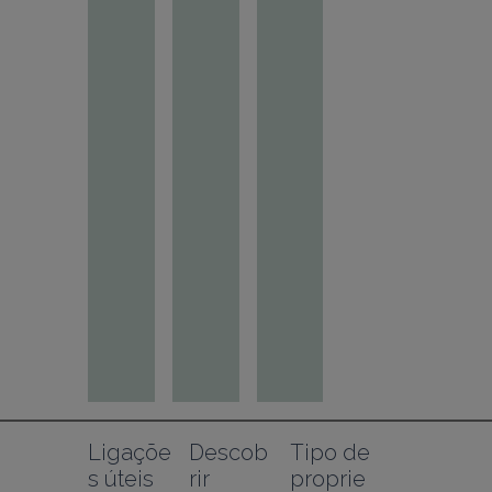
Ligaçõe
Descob
Tipo de 
s úteis
rir
proprie