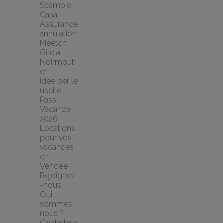
Scambio 
Casa
Assurance 
annulation 
Meetch
Gîte à 
Noirmouti
er
Idee per le 
uscite: 
Pass 
Vacanze 
2026
Locations 
pour vos 
vacances 
en 
Vendée
Rejoignez
-nous
Qui 
sommes 
nous ?
Contattate