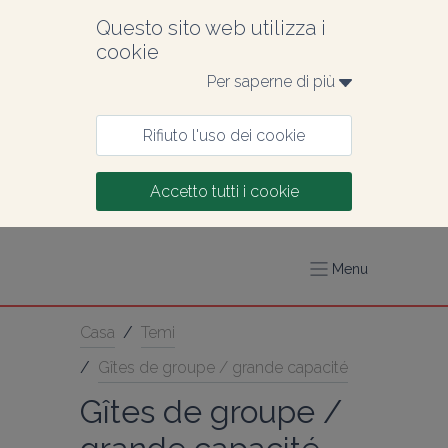
Questo sito web utilizza i 
cookie
Per saperne di più 
Rifiuto l'uso dei cookie
Accetto tutti i cookie
Menu
Casa
/
Temi
/
Gîtes de groupe / grande capacité
Gîtes de groupe / 