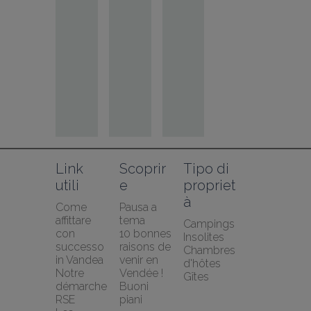
Link 
Scoprir
Tipo di 
utili
e
propriet
à
Come 
Pausa a 
affittare 
tema
Campings
con 
10 bonnes 
Insolites
successo 
raisons de 
Chambres 
in Vandea
venir en 
d'hôtes
Notre 
Vendée !
Gîtes
démarche 
Buoni 
RSE
piani