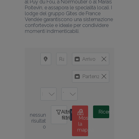
al Puy du Fou, a Noirmoutier o al Marais 
Poitevin, e assapora le specialità locali. I 
lodge del gruppo Gîtes de France 
Vendée garantiscono una sistemazione 
confortevole e ideale per condividere 
momenti indimenticabili.
Altri
0
Ricerca
nessun 
filtri
Mostra
risultat
la
o
mappa