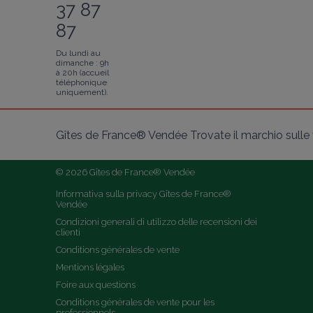
37 87
87
Du lundi au
dimanche : 9h
à 20h (accueil
téléphonique
uniquement).
Gîtes de France® Vendée Trovate il marchio sulle v
© 2026 Gîtes de France® Vendée
Informativa sulla privacy Gîtes de France® 
Vendée
Condizioni generali di utilizzo delle recensioni dei 
clienti
Conditions générales de vente
Mentions légales
Foire aux questions
Conditions générales de vente pour les 
professionnels