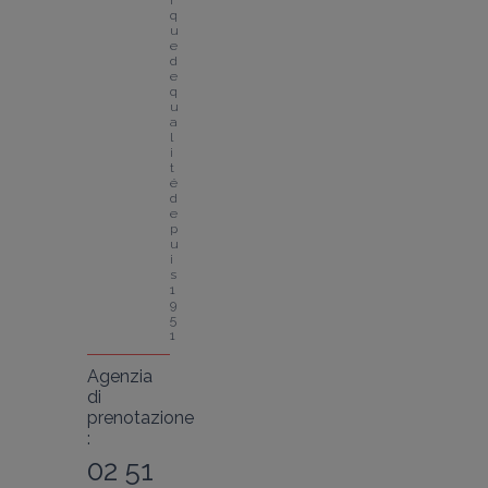
r
q
u
e 
d
e 
q
u
a
l
i
t
é 
d
e
p
u
i
s 
1
9
5
1
Agenzia
di
prenotazione
:
02 51