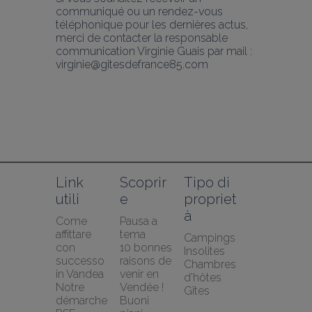
communiqué ou un rendez-vous 
téléphonique pour les dernières actus, 
merci de contacter la responsable 
communication Virginie Guais par mail : 
virginie@gitesdefrance85.com
Link 
Scoprir
Tipo di 
utili
e
propriet
à
Come 
Pausa a 
affittare 
tema
Campings
con 
10 bonnes 
Insolites
successo 
raisons de 
Chambres 
in Vandea
venir en 
d'hôtes
Notre 
Vendée !
Gîtes
démarche 
Buoni 