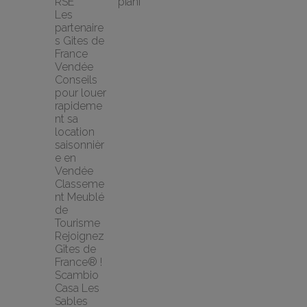
RSE
piani
Les 
partenaire
s Gites de 
France 
Vendée
Conseils 
pour louer 
rapideme
nt sa 
location 
saisonnièr
e en 
Vendée
Classeme
nt Meublé 
de 
Tourisme
Rejoignez 
Gîtes de 
France® !
Scambio 
Casa Les 
Sables 