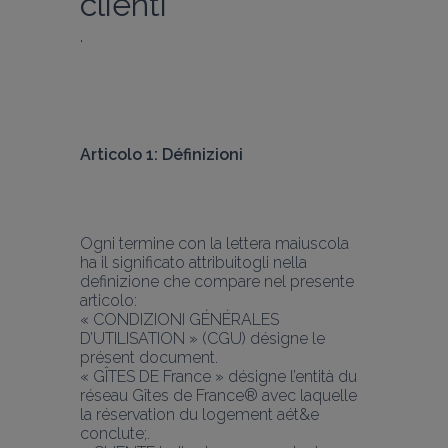
clienti
.
Articolo 1: Définizioni
Ogni termine con la lettera maiuscola 
ha il significato attribuitogli nella 
definizione che compare nel presente 
articolo:
« CONDIZIONI GÉNÉRALES 
D’UTILISATION » (CGU) désigne le 
présent document.
« GÎTES DE France » désigne l’entità du 
réseau Gîtes de France® avec laquelle 
la réservation du logement aét&e 
conclute;.