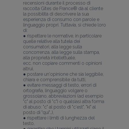
recensioni durante il processo di 
raccolta Gîtes de France® dà al cliente 
la possibilità di descrivere la sua 
esperienza di consumo con parole e 
linguaggio propri. Tuttavia, si chiede loro 
di:
● rispettare le normative, in particolare 
quelle relative alla tutela dei 
consumatori, alla legge sulla 
concorrenza, alla legge sulla stampa, 
alla proprietà intellettuale,
ecc. non copiare commenti o opinioni 
altrui,
● postare un'opinione che sia leggibile, 
chiara e comprensibile da tutti,
● evitare messaggi di testo, errori di 
ortografia, linguaggio volgare o 
grossolano, abbreviazioni (ad esempio 
"c" al posto di "c") o qualsiasi altra forma 
di abuso: "c" al posto di "c'est", "ki" al 
posto di "qui"…),
● rispettare i limiti di lunghezza del 
testo,
● garantire che i termini utilizzati siano il 