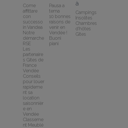
à
Come 
Pausa a 
affittare 
tema
Campings
con 
10 bonnes 
Insolites
successo 
raisons de 
Chambres 
in Vandea
venir en 
d'hôtes
Notre 
Vendée !
Gîtes
démarche 
Buoni 
RSE
piani
Les 
partenaire
s Gites de 
France 
Vendée
Conseils 
pour louer 
rapideme
nt sa 
location 
saisonnièr
e en 
Vendée
Classeme
nt Meublé 