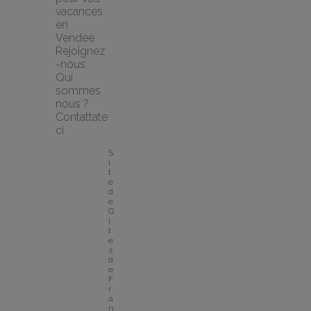
vacances 
en 
Vendée
Rejoignez
-nous
Qui 
sommes 
nous ?
Contattate
ci
S
i
t
e 
d
e 
G
î
t
e
s 
d
e 
F
r
a
n