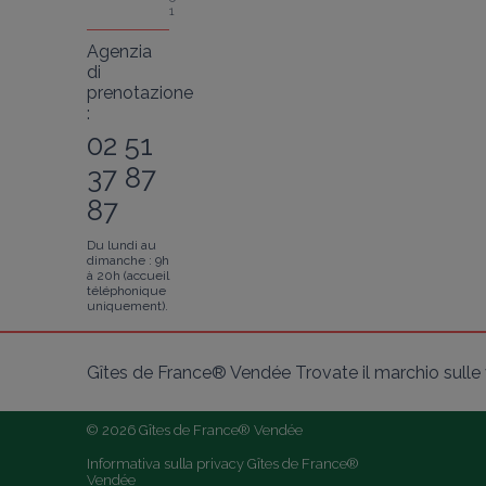
1
Agenzia
di
prenotazione
:
02 51
37 87
87
Du lundi au
dimanche : 9h
à 20h (accueil
téléphonique
uniquement).
Gîtes de France® Vendée Trovate il marchio sulle v
© 2026 Gîtes de France® Vendée
Informativa sulla privacy Gîtes de France® 
Vendée