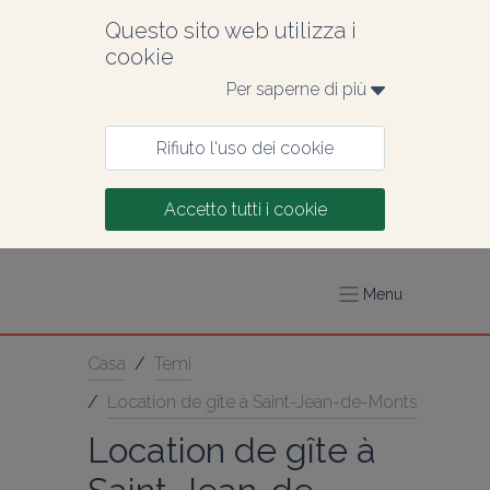
Questo sito web utilizza i 
cookie
Per saperne di più 
Rifiuto l'uso dei cookie
Accetto tutti i cookie
Menu
Casa
/
Temi
/
Location de gîte à Saint-Jean-de-Monts
Location de gîte à 