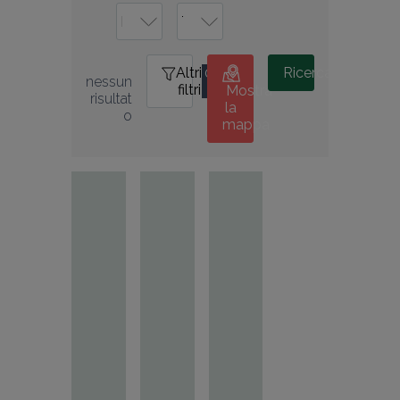
Altri
0
Ricerca
nessun 
filtri
Mostra
risultat
la
o
mappa