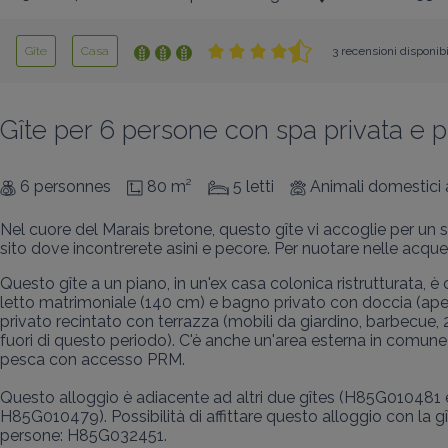
Gîte
Casa
3 recensioni disponibi
Gîte per 6 persone con spa privata e
6 personnes
80 m²
5 letti
Animali domestici
Nel cuore del Marais bretone, questo gîte vi accoglie per un s
sito dove incontrerete asini e pecore. Per nuotare nelle acqu
Questo gîte a un piano, in un'ex casa colonica ristrutturata
letto matrimoniale (140 cm) e bagno privato con doccia (aper
privato recintato con terrazza (mobili da giardino, barbecue,
fuori di questo periodo). C'è anche un'area esterna in comune
pesca con accesso PRM.

Questo alloggio è adiacente ad altri due gîtes (H85G010481
H85G010479). Possibilità di affittare questo alloggio con la gî
persone: H85G032451.
