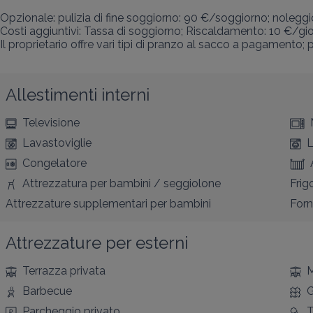
Opzionale: pulizia di fine soggiorno: 90 €/soggiorno; noleg
Costi aggiuntivi: Tassa di soggiorno; Riscaldamento: 10 €/gi
Il proprietario offre vari tipi di pranzo al sacco a pagamento; pe
Allestimenti interni
Televisione
Lavastoviglie
L
Congelatore
Attrezzatura per bambini / seggiolone
Frig
Attrezzature supplementari per bambini
For
Attrezzature per esterni
Terrazza privata
M
Barbecue
G
Parcheggio privato
T