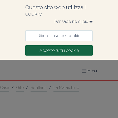
Questo sito web utilizza i 
cookie
Per saperne di più 
Rifiuto l'uso dei cookie
Accetto tutti i cookie
Menu
Casa
/
Gîte
/
Soullans
/
La Maraîchine