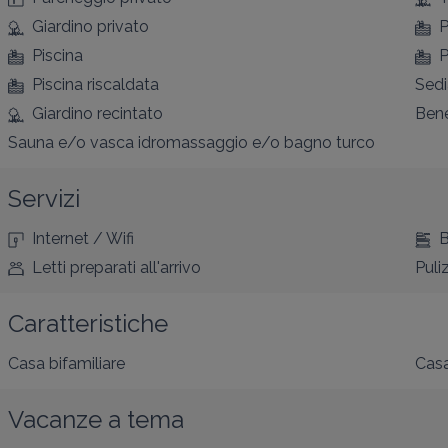
Giardino privato
P
Piscina
P
Piscina riscaldata
Sedi
Giardino recintato
Bene
Sauna e/o vasca idromassaggio e/o bagno turco
Servizi
Internet / Wifi
B
Letti preparati all'arrivo
Puli
Caratteristiche
Casa bifamiliare
Casa
Vacanze a tema