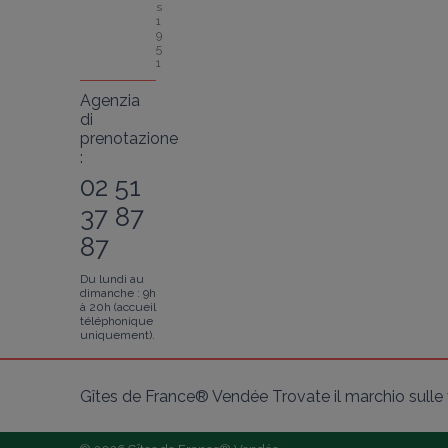
s 
1
9
5
1
Agenzia
di
prenotazione
:
02 51
37 87
87
Du lundi au
dimanche : 9h
à 20h (accueil
téléphonique
uniquement).
Gîtes de France® Vendée Trovate il marchio sulle v