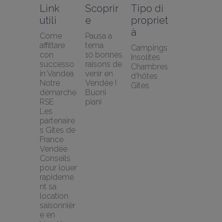
Link 
Scoprir
Tipo di 
utili
e
propriet
à
Come 
Pausa a 
affittare 
tema
Campings
con 
10 bonnes 
Insolites
successo 
raisons de 
Chambres 
in Vandea
venir en 
d'hôtes
Notre 
Vendée !
Gîtes
démarche 
Buoni 
RSE
piani
Les 
partenaire
s Gites de 
France 
Vendée
Conseils 
pour louer 
rapideme
nt sa 
location 
saisonnièr
e en 