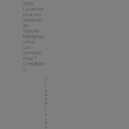
2026
Locations 
pour vos 
vacances 
en 
Vendée
Rejoignez
-nous
Qui 
sommes 
nous ?
Contattate
ci
S
i
t
e 
d
e 
G
î
t
e
s 
d
e 