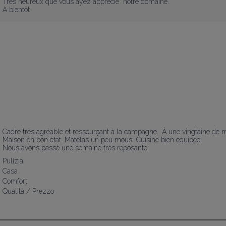
Très heureux que vous ayez apprécié  notre domaine.

A bientôt
Cadre très agréable et ressourçant à la campagne.. À une vingtaine de 
Maison en bon état. Matelas un peu mous  Cuisine bien équipée.

Nous avons passé une semaine très reposante.
Pulizia
Casa
Comfort
Qualità / Prezzo