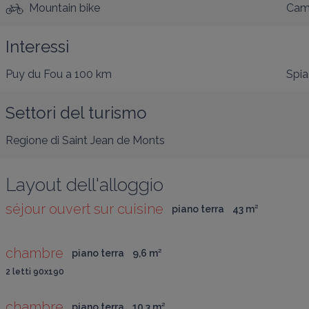
Mountain bike
Cam
Interessi
Puy du Fou
a 100 km
Spia
Settori del turismo
Regione di Saint Jean de Monts
Layout dell'alloggio
séjour ouvert sur cuisine
piano terra
43
 m
²
chambre
piano terra
9,6
 m
²
2 letti 90x190
chambre
piano terra
10,3
 m
²