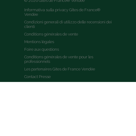
© 2026 Gîtes de France® Vendée
Informativa sulla privacy Gîtes de France® 
Vendée
Condizioni generali di utilizzo delle recensioni dei 
clienti
Conditions générales de vente
Mentions légales
Foire aux questions
Conditions générales de vente pour les 
professionnels
Les partenaires Gites de France Vendée
Contact Presse