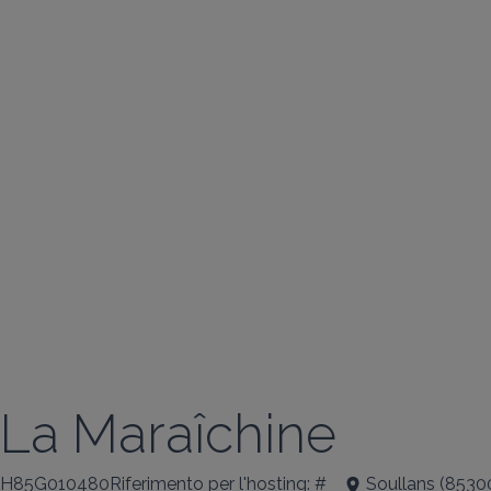
La Maraîchine
H85G010480Riferimento per l'hosting: #
Soullans
(
8530