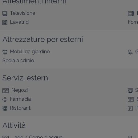
Allestimenti interni
Televisione
Lavatrici
For
Attrezzature per esterni
Mobili da giardino
G
Sedia a sdraio
Servizi esterni
Negozi
S
Farmacia
Ristoranti
P
Attività
Lago / Corpo d'acqua
L