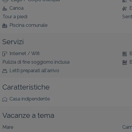
Canoa
E
Tour a piedi
Sent
Piscina comunale
Servizi
Internet / Wifi
B
Pulizia di fine soggiorno inclusa
B
Letti preparati all'arrivo
Caratteristiche
Casa indipendente
Vacanze a tema
Mare
Cam