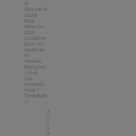
er
Idee per le 
uscite: 
Pass 
Vacanze 
2026
Locations 
pour vos 
vacances 
en 
Vendée
Rejoignez
-nous
Qui 
sommes 
nous ?
Contattate
ci
S
i
t
e 
d
e 