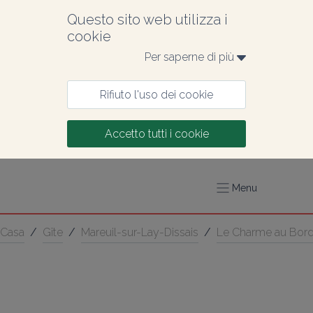
Questo sito web utilizza i 
cookie
Per saperne di più 
Rifiuto l'uso dei cookie
Accetto tutti i cookie
Menu
Casa
/
Gîte
/
Mareuil-sur-Lay-Dissais
/
Le Charme au Bord