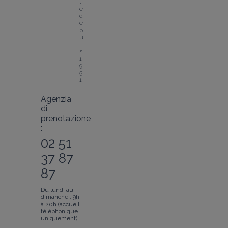
t
é 
d
e
p
u
i
s 
1
9
5
1
Agenzia
di
prenotazione
:
02 51
37 87
87
Du lundi au
dimanche : 9h
à 20h (accueil
téléphonique
uniquement).