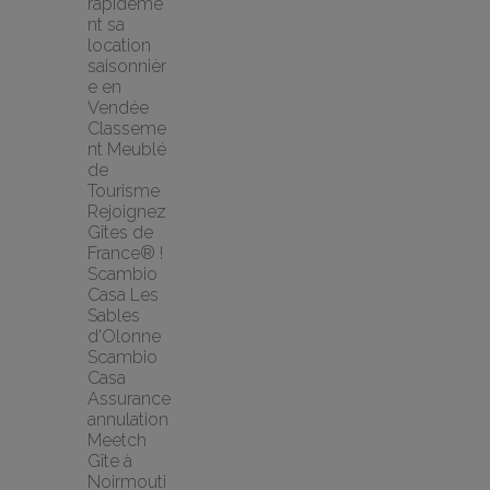
rapideme
nt sa 
location 
saisonnièr
e en 
Vendée
Classeme
nt Meublé 
de 
Tourisme
Rejoignez 
Gîtes de 
France® !
Scambio 
Casa Les 
Sables 
d'Olonne 
Scambio 
Casa
Assurance 
annulation 
Meetch
Gîte à 
Noirmouti