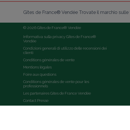
Gîtes de France® Vendée Trovate il marchio sulle v
© 2026 Gîtes de France® Vendée
Informativa sulla privacy Gîtes de France® 
Vendée
Condizioni generali di utilizzo delle recensioni dei 
clienti
Conditions générales de vente
Mentions légales
Foire aux questions
Conditions générales de vente pour les 
professionnels
Les partenaires Gites de France Vendée
Contact Presse