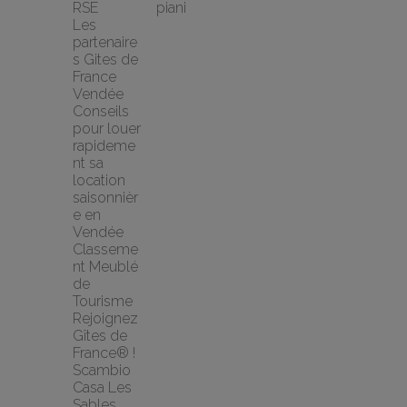
RSE
piani
Les 
partenaire
s Gites de 
France 
Vendée
Conseils 
pour louer 
rapideme
nt sa 
location 
saisonnièr
e en 
Vendée
Classeme
nt Meublé 
de 
Tourisme
Rejoignez 
Gîtes de 
France® !
Scambio 
Casa Les 
Sables 