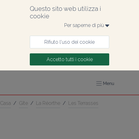
Questo sito web utilizza i 
cookie
Per saperne di più 
Rifiuto l'uso dei cookie
Accetto tutti i cookie
Menu
Casa
/
Gîte
/
La Réorthe
/
Les Terrasses