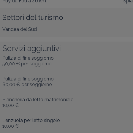
Puy du Fou
a 40 km
Spia
Settori del turismo
Vandea del Sud
Servizi aggiuntivi
Pulizia di fine soggiorno
50,00 €
per soggiorno
Pulizia di fine soggiorno
80,00 €
per soggiorno
Biancheria da letto matrimoniale
10,00 €
Lenzuola per letto singolo
10,00 €