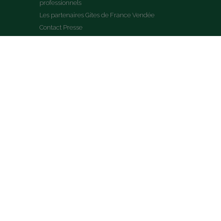
professionnels
Les partenaires Gites de France Vendée
Contact Presse