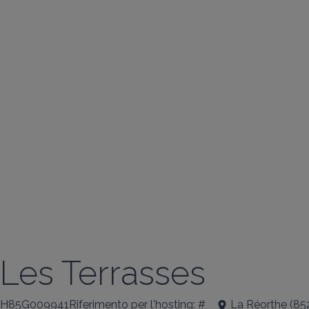
Les Terrasses
H85G009941Riferimento per l'hosting: #
La Réorthe
(
85