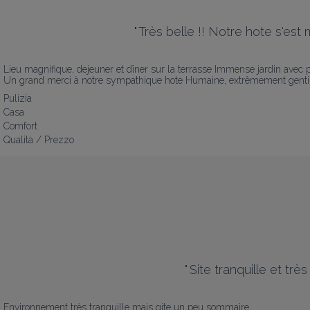
"
Très belle !! Notre hote s'es
Lieu magnifique, dejeuner et dîner sur la terrasse Immense jardin avec par
Un grand merci à notre sympathique hote Humaine, extrêmement gentille e
Pulizia
Casa
Comfort
Qualità / Prezzo
"
Site tranquille et t
Environnement très tranquille mais gite un peu sommaire