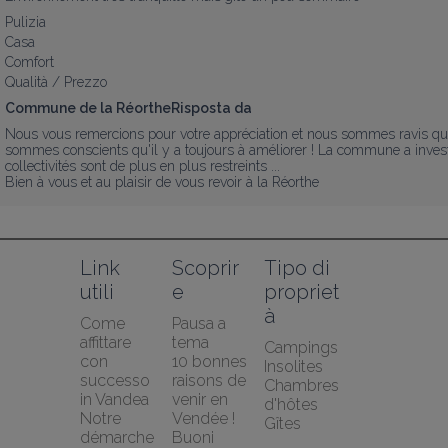
Pulizia
Casa
Comfort
Qualità / Prezzo
Commune de la RéortheRisposta da
Nous vous remercions pour votre appréciation et nous sommes ravis qu
sommes conscients qu'il y a toujours à améliorer ! La commune a invest
collectivités sont de plus en plus restreints ... 

Bien à vous et au plaisir de vous revoir à la Réorthe
Link 
Scoprir
Tipo di 
utili
e
propriet
à
Come 
Pausa a 
affittare 
tema
Campings
con 
10 bonnes 
Insolites
successo 
raisons de 
Chambres 
in Vandea
venir en 
d'hôtes
Notre 
Vendée !
Gîtes
démarche 
Buoni 