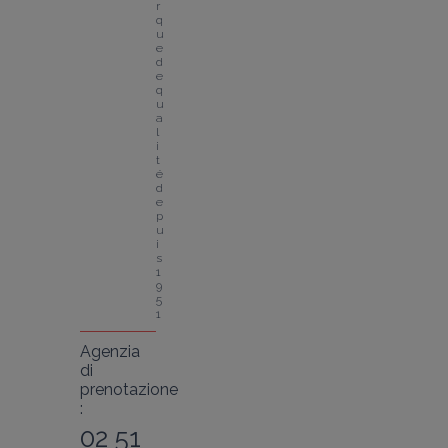
r
q
u
e 
d
e 
q
u
a
l
i
t
é 
d
e
p
u
i
s 
1
9
5
1
Agenzia
di
prenotazione
:
02 51