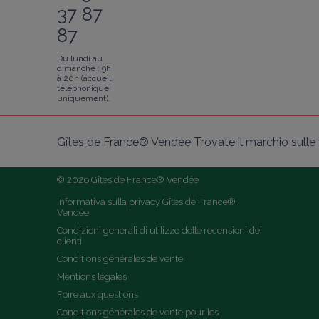
37 87
87
Du lundi au
dimanche : 9h
à 20h (accueil
téléphonique
uniquement).
Gîtes de France® Vendée Trovate il marchio sulle v
© 2026 Gîtes de France® Vendée
Informativa sulla privacy Gîtes de France® 
Vendée
Condizioni generali di utilizzo delle recensioni dei 
clienti
Conditions générales de vente
Mentions légales
Foire aux questions
Conditions générales de vente pour les 