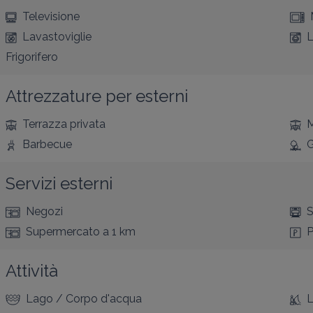
Televisione
Lavastoviglie
L
Frigorifero
Attrezzature per esterni
Terrazza privata
M
Barbecue
G
Servizi esterni
Negozi
S
Supermercato
a 1 km
P
Attività
Lago / Corpo d'acqua
L