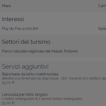
Mare
Cam
Interessi
Puy du Fou
a 100 km
Spia
Settori del turismo
Parco naturale regionale del Marais Poitevin
Servizi aggiuntivi
Biancheria da letto matrimoniale
attention à la dimension du drap house ; 160/ traversin et 2 oreillers st
15,00 €
Lenzuola per letto singolo
1 oreiller rectangulaire et 1 second oreiller rectangulaire
15,00 €