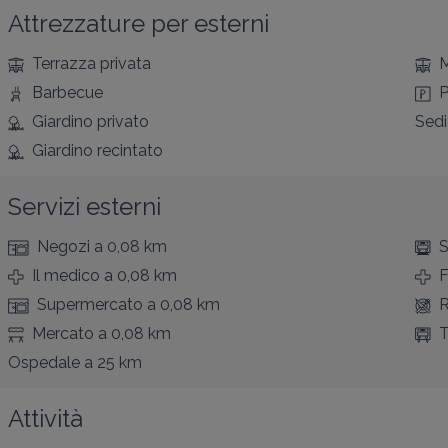
Attrezzature per esterni
Terrazza privata
M
Barbecue
P
Giardino privato
Sedi
Giardino recintato
Servizi esterni
Negozi
a 0,08 km
S
Il medico
a 0,08 km
F
Supermercato
a 0,08 km
R
Mercato
a 0,08 km
T
Ospedale
a 25 km
Attività