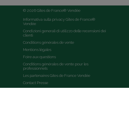
© 2026 Gîtes de France® Vendée
Informativa sulla privacy Gîtes de France® 
Vendée
Condizioni generali di utilizzo delle recensioni dei 
clienti
Conditions générales de vente
Mentions légales
Foire aux questions
Conditions générales de vente pour les 
professionnels
Les partenaires Gites de France Vendée
Contact Presse