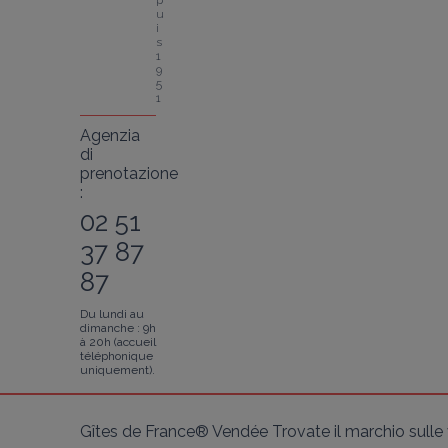
p
u
i
s 
1
9
5
1
Agenzia
di
prenotazione
:
02 51
37 87
87
Du lundi au
dimanche : 9h
à 20h (accueil
téléphonique
uniquement).
Gîtes de France® Vendée Trovate il marchio sulle v