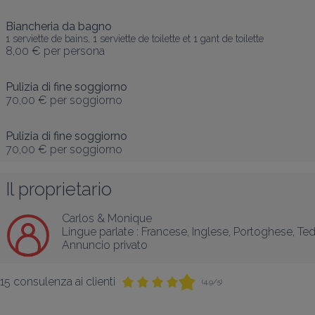
Biancheria da bagno
1 serviette de bains, 1 serviette de toilette et 1 gant de toilette
8,00 €
per persona
Pulizia di fine soggiorno
70,00 €
per soggiorno
Pulizia di fine soggiorno
70,00 €
per soggiorno
Il proprietario
Carlos & Monique
Lingue parlate :
Francese
, 
Inglese
, 
Portoghese
, 
Te
Annuncio privato
15 consulenza ai clienti
(4,9/5)