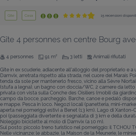
Gîte
Casa
15 recensioni disponib
Gîte 4 personnes en centre Bourg avec
4 personnes
91 m²
3 letti
Animali rifiutati
Gîte in ex scuderie, adiacente all'alloggio del proprietario e a
Damvix, arretrata rispetto alla strada, nel cuore del Marais Poi
tenda da sole per mantenerlo fresco, vicino alla Sèvre Nior
(stufa a legna), un bagno con doccia/WC, 2 camere da letto (1
privata con vista sulla Conche des Oisiliers (mobili da giardi
campo da bocce, parcheggio. Barche, canoe e pedalò disponibi
e mappe. Pesca in loco. Negozi locali (panetteria, mini-market
aperta nei pomeriggi estivi a Benet (13 km). Lago di Xanton-
poi (passeggiata divertente e segnalata di 3 km e della durata d
Noleggio biciclette al molo di Damvix (a 10 m).

Sul posto: piccolo treno turistico nel pomeriggio: il TCHOU
Nelle vicinanze: le abbazie, la Maison de la Meunerie, le miniere