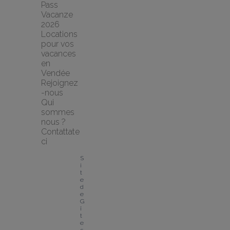
Pass 
Vacanze 
2026
Locations 
pour vos 
vacances 
en 
Vendée
Rejoignez
-nous
Qui 
sommes 
nous ?
Contattate
ci
S
i
t
e 
d
e 
G
î
t
e