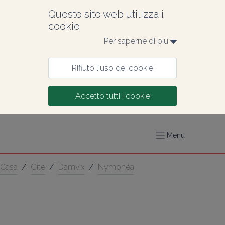
Questo sito web utilizza i 
cookie
Per saperne di più 
Rifiuto l'uso dei cookie
Accetto tutti i cookie
Menu
Casa
/
Gîte
/
Damvix
/
Nymphéa