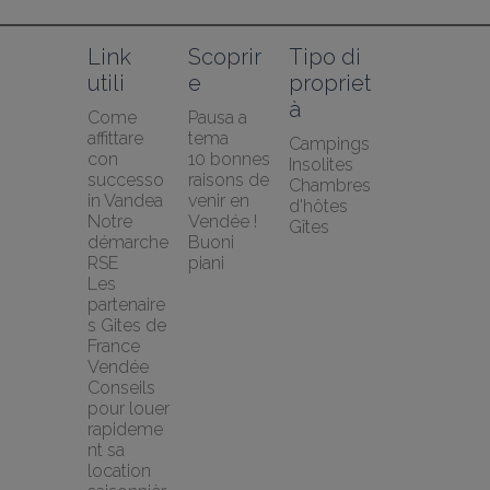
Link 
Scoprir
Tipo di 
utili
e
propriet
à
Come 
Pausa a 
affittare 
tema
Campings
con 
10 bonnes 
Insolites
successo 
raisons de 
Chambres 
in Vandea
venir en 
d'hôtes
Notre 
Vendée !
Gîtes
démarche 
Buoni 
RSE
piani
Les 
partenaire
s Gites de 
France 
Vendée
Conseils 
pour louer 
rapideme
nt sa 
location 