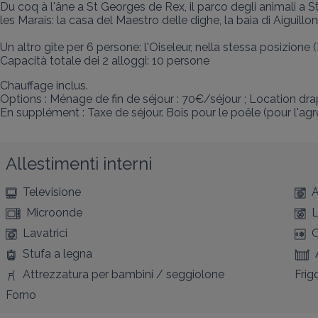
Du coq à l'âne a St Georges de Rex, il parco degli animali a St
les Marais: la casa del Maestro delle dighe, la baia di Aiguillon..
Un altro gîte per 6 persone: l'Oiseleur, nella stessa posizion
Capacità totale dei 2 alloggi: 10 persone
Chauffage inclus. 

Options : Ménage de fin de séjour : 70€/séjour ; Location draps
En supplément : Taxe de séjour. Bois pour le poêle (pour l'ag
Allestimenti interni
Televisione
A
Microonde
L
Lavatrici
C
Stufa a legna
Attrezzatura per bambini / seggiolone
Frig
Forno