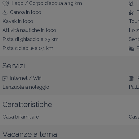
Lago / Corpo d'acqua
a 19 km
L
Canoa
in loco
E
Kayak
in loco
Tour
Attività nautiche
in loco
Lo 
Pista di ghiaccio
a 25 km
Sent
Pista ciclabile
a 0,1 km
P
Servizi
Internet / Wifi
R
Lenzuola a noleggio
Puli
Caratteristiche
Casa bifamiliare
Casa
Vacanze a tema