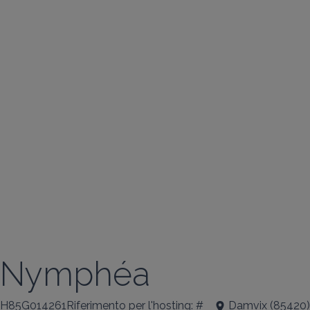
Nymphéa
H85G014261Riferimento per l'hosting: #
Damvix
(
85420
)