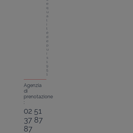
e 
q
u
a
l
i
t
é 
d
e
p
u
i
s 
1
9
5
1
Agenzia
di
prenotazione
:
02 51
37 87
87