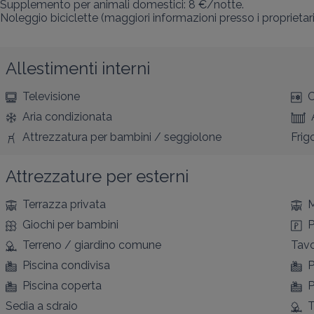
Supplemento per animali domestici: 8 €/notte.

Noleggio biciclette (maggiori informazioni presso i proprietari
Allestimenti interni
Televisione
C
Aria condizionata
Attrezzatura per bambini / seggiolone
Frig
Attrezzature per esterni
Terrazza privata
M
Giochi per bambini
P
Terreno / giardino comune
Tavo
Piscina condivisa
P
Piscina coperta
P
Sedia a sdraio
T