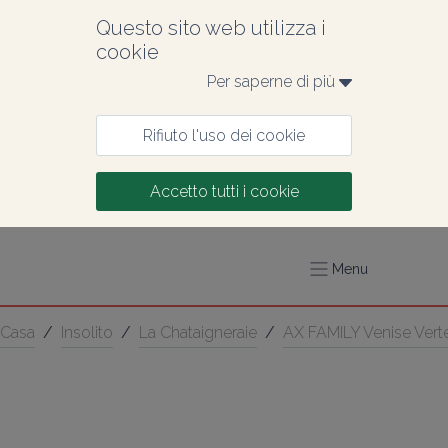
Questo sito web utilizza i 
cookie
Per saperne di più 
Rifiuto l'uso dei cookie
Accetto tutti i cookie
Menu
Casa
/
Insolito
/
La Chataigneraie
/
AX FAMILY Venise Vert