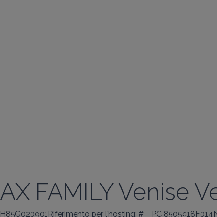
AX FAMILY Venise V
H85G020901Riferimento per l'hosting: #
PC 8505918F014Nu