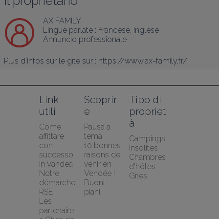
Il proprietario
AX FAMILY
Lingue parlate :
Francese
, 
Inglese
Annuncio professionale
Plus d'infos sur le gîte sur : https://www.ax-family.fr/
Link 
Scoprir
Tipo di 
utili
e
propriet
à
Come 
Pausa a 
affittare 
tema
Campings
con 
10 bonnes 
Insolites
successo 
raisons de 
Chambres 
in Vandea
venir en 
d'hôtes
Notre 
Vendée !
Gîtes
démarche 
Buoni 
RSE
piani
Les 
partenaire