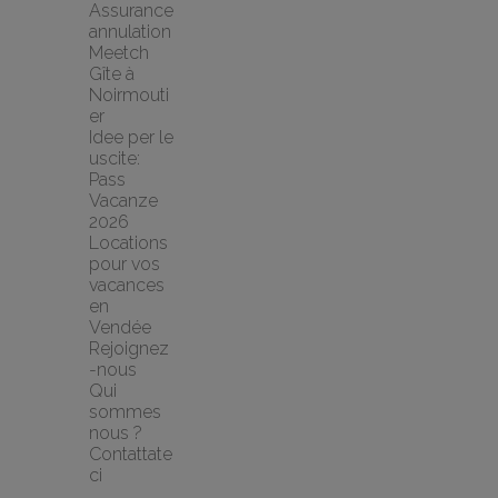
Assurance 
annulation 
Meetch
Gîte à 
Noirmouti
er
Idee per le 
uscite: 
Pass 
Vacanze 
2026
Locations 
pour vos 
vacances 
en 
Vendée
Rejoignez
-nous
Qui 
sommes 
nous ?
Contattate
ci