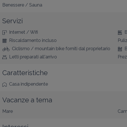
Benessere / Sauna
Servizi
Internet / Wifi
B
Riscaldamento incluso
Puli
Ciclismo / mountain bike forniti dal proprietario
B
Letti preparati all'arrivo
Prez
Caratteristiche
Casa indipendente
Vacanze a tema
Mare
Cam