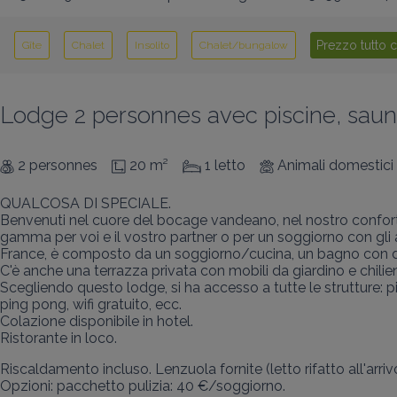
Prezzo tutto
Gîte
Chalet
Insolito
Chalet/bungalow
Lodge 2 personnes avec piscine, sa
2 personnes
20 m²
1 letto
Animali domestic
QUALCOSA DI SPECIALE.

Benvenuti nel cuore del bocage vandeano, nel nostro conforte
gamma per voi e il vostro partner o per un soggiorno con gli a
France, è composto da un soggiorno/cucina, un bagno con do
C'è anche una terrazza privata con mobili da giardino e chilien
Scegliendo questo lodge, si ha accesso a tutte le strutture:
ping pong, wifi gratuito, ecc.

Colazione disponibile in hotel.

Ristorante in loco.
Riscaldamento incluso. Lenzuola fornite (letto rifatto all'arrivo
Opzioni: pacchetto pulizia: 40 €/soggiorno.
