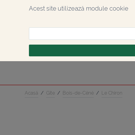
Acest site utilizează module cookie
Acasă
/
Gîte
/
Bois-de-Céné
/
Le Chiron