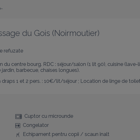
e~
ssage du Gois (Noirmoutier)
e refuzate
 centre bourg. RDC : séjour/salon (1 lit 90), cuisine (lave-l
 jardin, barbecue, chaises longues).
draps 1 et 2 pers. : 10€/lit/séjour ; Location de linge de toil
Cuptor cu microunde
Congelator
Echipament pentru copii / scaun înalt