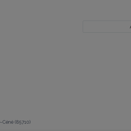
e-Céné
(
85710
)