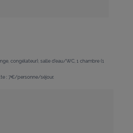
inge, congélateur), salle d'eau/WC, 1 chambre (1 
ette : 7€/personne/séjour.