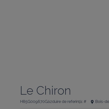
Le Chiron
H85G009670Găzduire de referință: #
Bois-d