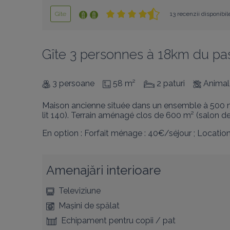
Gîte
13 recenzii disponibil
Gîte 3 personnes à 18km du pa
3 persoane
58 m²
2 paturi
Animal
Maison ancienne située dans un ensemble à 500 m du
lit 140). Terrain aménagé clos de 600 m² (salon de
En option : Forfait ménage : 40€/séjour ; Location 
Amenajări interioare
Televiziune
Mașini de spălat
Echipament pentru copii / pat