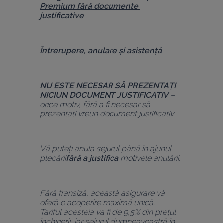
Premium fără documente 
justificative
Întrerupere, anulare și asistență
NU ESTE NECESAR SĂ PREZENTAȚI 
NICIUN DOCUMENT JUSTIFICATIV
 – 
orice motiv, fără a fi necesar să 
prezentați vreun document justificativ
Vă puteți anula sejurul până în ajunul 
plecării
fără a justifica
 motivele anulării.
Fără franșiză, această asigurare vă 
oferă o acoperire maximă unică.
Tariful acesteia va fi de 9,5% din prețul 
închirierii, iar sejurul dumneavoastră în 