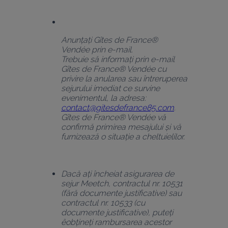
Anunțați Gîtes de France® 
Vendée prin e-mail.
Trebuie să informați prin e-mail 
Gîtes de France® Vendée cu 
privire la anularea sau întreruperea 
sejurului imediat ce survine 
evenimentul, la adresa:
contact@gitesdefrance85.com
. 
Gîtes de France® Vendée vă 
confirmă primirea mesajului și vă 
furnizează o situație a cheltuielilor.
Dacă ați încheiat asigurarea de 
sejur Meetch, contractul nr. 10531 
(fără documente justificative) sau 
contractul nr. 10533 (cu 
documente justificative), puteți 
êobțineți rambursarea acestor 