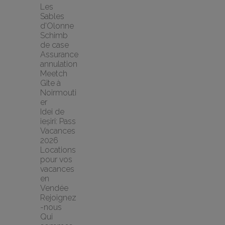
Les 
Sables 
d'Olonne 
Schimb 
de case
Assurance 
annulation 
Meetch
Gîte à 
Noirmouti
er
Idei de 
ieșiri: Pass 
Vacances 
2026
Locations 
pour vos 
vacances 
en 
Vendée
Rejoignez
-nous
Qui 