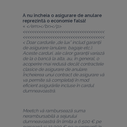
A nu încheia o asigurare de anulare 
reprezintă o economie falsă!
« 
</em></br></p>
<<<<<<<<<<<<<<<<<<<<<<<<<<<<<<<<<<<<
<<<<<<<<<<<<<<<<<<<<<<<<<<<<<<<<<<<<
< Doar cardurile „de lux” includ garanții 
de asigurare (anulare, bagaje etc.). 
Aceste carduri, ale căror garanții variază 
de la o bancă la alta, au, în general, o 
acoperire mai redusă decât contractele 
clasice de asigurare de anulare. 
Încheierea unui contract de asigurare vă 
va permite să completați în mod 
eficient asigurările incluse în cardul 
dumneavoastră.
Meetch vă rambursează suma 
nerambursabilă a sejurului 
dumneavoastră (în limita a 6 500 € pe 
persoană și 32 000 € pe eveniment) în 