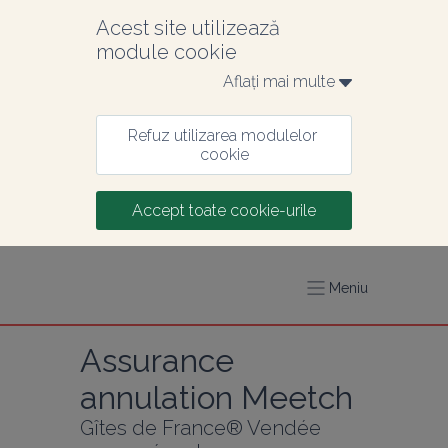
Acest site utilizează 
module cookie
Aflați mai multe 
Refuz utilizarea modulelor 
cookie
Accept toate cookie-urile
Meniu
Assurance 
annulation Meetch
Gîtes de France® Vendée 