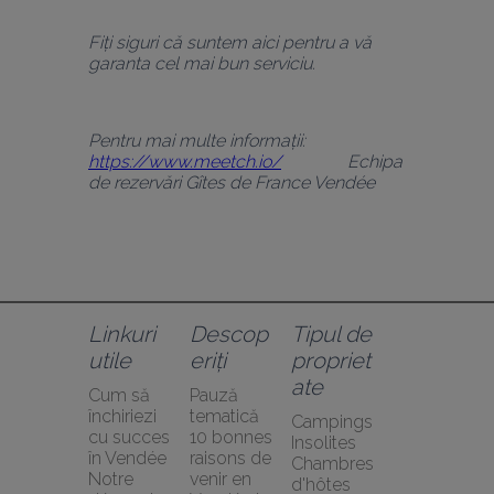
Fiți siguri că suntem aici pentru a vă 
garanta cel mai bun serviciu.
Pentru mai multe informații: 
https://www.meetch.io/
               Echipa 
de rezervări Gîtes de France Vendée
Linkuri 
Descop
Tipul de 
utile
eriți
propriet
ate
Cum să 
Pauză 
închiriezi 
tematică
Campings
cu succes 
10 bonnes 
Insolites
în Vendée
raisons de 
Chambres 
Notre 
venir en 
d'hôtes