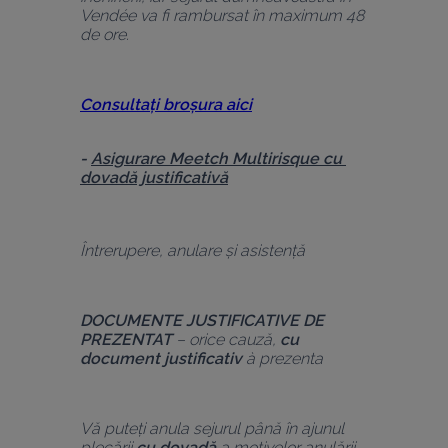
Vendée va fi rambursat în maximum 48 
de ore.
Consultați broșura aici
- 
Asigurare 
Meetch Multirisque cu 
dovadă justificativă
Întrerupere, anulare și asistență
DOCUMENTE JUSTIFICATIVE DE 
PREZENTAT
 – orice cauză, 
cu 
document justificativ
 à prezenta
Vă puteți anula sejurul până în ajunul 
plecării 
cu dovadă
 a motivelor anulării.