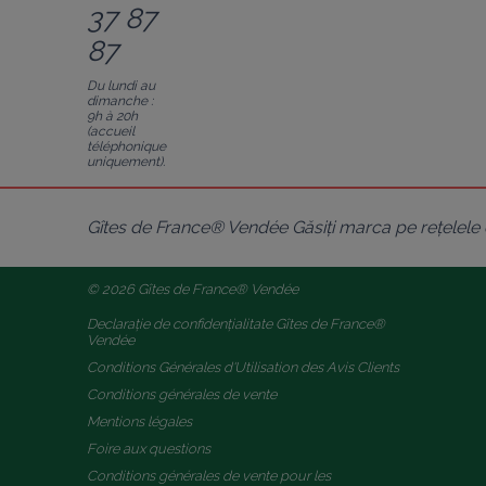
37 87
87
Du lundi au
dimanche :
9h à 20h
(accueil
téléphonique
uniquement).
Gîtes de France® Vendée Găsiți marca pe rețelele 
© 2026 Gîtes de France® Vendée
Declarație de confidențialitate Gîtes de France® 
Vendée
Conditions Générales d'Utilisation des Avis Clients
Conditions générales de vente
Mentions légales
Foire aux questions
Conditions générales de vente pour les 