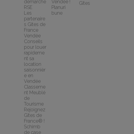
démarche 
Vendée !
Gîtes
RSE
Planuri 
Les 
bune
partenaire
s Gites de 
France 
Vendée
Conseils 
pour louer 
rapideme
nt sa 
location 
saisonnièr
e en 
Vendée
Classeme
nt Meublé 
de 
Tourisme
Rejoignez 
Gîtes de 
France® !
Schimb 
de case 