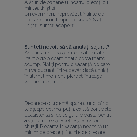
Alături de partenerul nostru, plecați cu 
mintea liniștită.
Un eveniment neprevăzut înainte de 
plecare sau în timpul sejurului? Stați 
liniștiți, sunteți acoperiți.
Sunteți nevoit să vă anulați sejurul?
Anularea unei călătorii cu câteva zile 
înainte de plecare poate costa foarte 
scump. Plătiți pentru o vacanță de care 
nu vă bucurați; într-adevăr, dacă anulați 
în ultimul moment, pierdeți întreaga 
valoare a sejurului.
Deoarece o urgență apare atunci când 
te aștepți cel mai puțin, există contracte 
deasistență și de asigurare există pentru 
a vă permite să faceți față acestor 
situații. Plecarea în vacanță necesită un 
minim de precauții înainte de plecare.