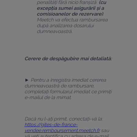
penalități fără nicio franșiză 
 (cu 
excepția sumei asigurării și a 
comisioanelor de rezervare)
. 
Meetch va efectua rambursarea 
după analizarea dosarului 
dumneavoastră.
Cerere de despăgubire mai detaliată:
► Pentru a înregistra imediat cererea 
dumneavoastră de rambursare, 
completați formularul imediat ce primiți 
e-mailul de la mimat.
Dacă nu l-ați primit, conectați-vă la:
https://gites-de-france-
vendee.remboursement.meetch.fr
 sau 
vă veți autentifica cu adresa de e-mail 