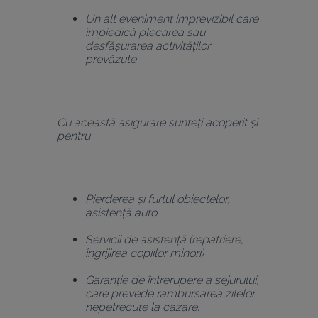
Un alt eveniment imprevizibil care 
împiedică plecarea sau 
desfășurarea activităților 
prevăzute
Cu această asigurare sunteți acoperit și 
pentru 
Pierderea și furtul obiectelor, 
asistență auto
Servicii de asistență (repatriere, 
îngrijirea copiilor minori)
Garanție de întrerupere a sejurului, 
care prevede rambursarea zilelor 
nepetrecute la cazare.