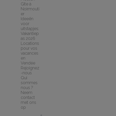
Gîte à 
Noirmouti
er
Ideeën 
voor 
uitstapjes: 
Vakantiep
as 2026
Locations 
pour vos 
vacances 
en 
Vendée
Rejoignez
-nous
Qui 
sommes 
nous ?
Neem 
contact 
met ons 
op
S