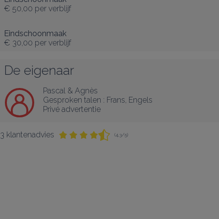
€ 50,00
per verblijf
Eindschoonmaak
€ 30,00
per verblijf
De eigenaar
Pascal & Agnès
Gesproken talen :
Frans
, 
Engels
Privé advertentie
3 klantenadvies
(4,3/5)