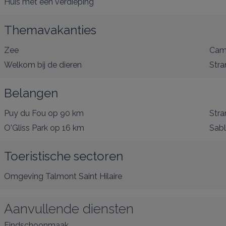
Huis met één verdieping
Themavakanties
Zee
Cam
Welkom bij de dieren
Stra
Belangen
Puy du Fou
op 90 km
Stra
O'Gliss Park
op 16 km
Sabl
Toeristische sectoren
Omgeving Talmont Saint Hilaire
Aanvullende diensten
Eindschoonmaak