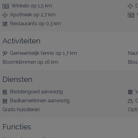
Winkels
op 1,5 km
D
Apotheek
op 2,7 km
Restaurants
op 0,3 km
Activiteiten
Gemeentelijk tennis
op 1,7 km
Naut
Boomklimmen
op 16 km
Bio
Diensten
Beddengoed aanwezig
V
Badkamerlinnen aanwezig
O
Gratis huisdieren
Opt
Functies