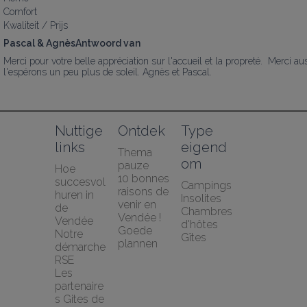
Comfort
Kwaliteit / Prijs
Pascal & AgnèsAntwoord van
Merci pour votre belle appréciation sur l'accueil et la propreté.  Merci a
l'espérons un peu plus de soleil. Agnès et Pascal.
Nuttige 
Ontdek
Type 
links
eigend
Thema 
om
pauze
Hoe 
10 bonnes 
succesvol 
Campings
raisons de 
huren in 
Insolites
venir en 
de 
Chambres 
Vendée !
Vendée
d'hôtes
Goede 
Notre 
Gîtes
plannen
démarche 
RSE
Les 
partenaire
s Gites de 