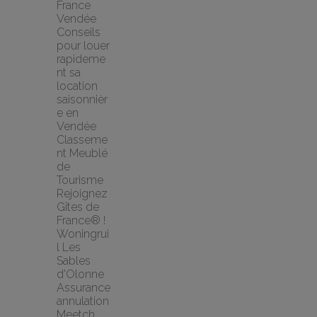
France 
Vendée
Conseils 
pour louer 
rapideme
nt sa 
location 
saisonnièr
e en 
Vendée
Classeme
nt Meublé 
de 
Tourisme
Rejoignez 
Gîtes de 
France® !
Woningrui
l Les 
Sables 
d'Olonne
Assurance 
annulation 
Meetch