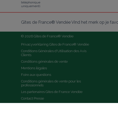
téléphonique
uniquement).
Gîtes de France® Vendée Vind het merk op je fav
© 2026 Gîtes de France® Vendée
Privacyverklaring Gîtes de France® Vendée
Conditions Générales d'Utilisation des Avis 
Clients
Conditions générales de vente
Mentions légales
Foire aux questions
Conditions générales de vente pour les 
professionnels
Les partenaires Gites de France Vendée
Contact Presse