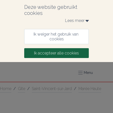
Deze website gebruikt 
cookies
Lees meer 
Ik weiger het gebruik van 
cookies
Ik accepteer alle cookies
Menu
Home
/
Gîte
/
Saint-Vincent-sur-Jard
/
Marée Haute