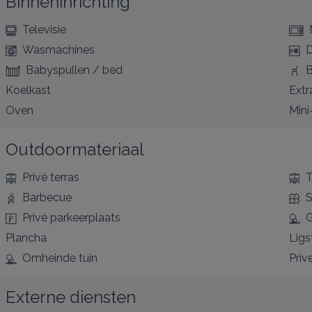
Binneninrichting
Televisie
Wasmachines
D
Babyspullen / bed
B
Koelkast
Extr
Oven
Mini
Outdoormateriaal
Privé terras
T
Barbecue
S
Privé parkeerplaats
G
Plancha
Ligs
Omheinde tuin
Priv
Externe diensten