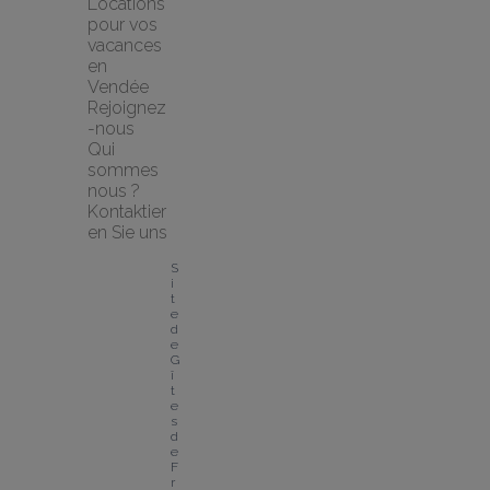
Locations 
pour vos 
vacances 
en 
Vendée
Rejoignez
-nous
Qui 
sommes 
nous ?
Kontaktier
en Sie uns
S
i
t
e 
d
e 
G
î
t
e
s 
d
e 
F
r