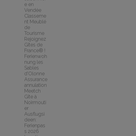
e en 
Vendée
Classeme
nt Meublé 
de 
Tourisme
Rejoignez 
Gîtes de 
France® !
Ferienwoh
nung les 
Sables 
d'Olonne
Assurance 
annulation 
Meetch
Gîte à 
Noirmouti
er
Ausflugsi
deen: 
Ferienpas
s 2026