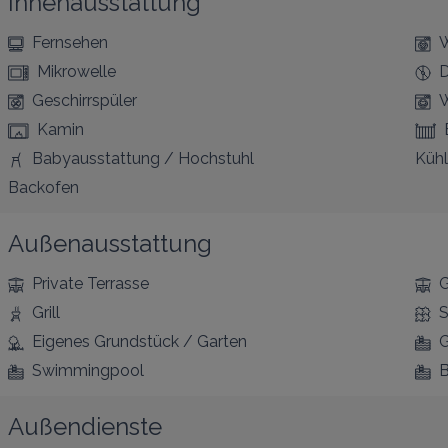
Innenausstattung
Fernsehen
W
Mikrowelle
D
Geschirrspüler
Kamin
Babyausstattung / Hochstuhl
Kühl
Backofen
Außenausstattung
Private Terrasse
G
Grill
S
Eigenes Grundstück / Garten
G
Swimmingpool
B
Außendienste