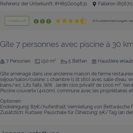
Referenz der Unterkunft: #H85G009831
Falleron
(
85670
Unterkunft
6 Kundenmeinungen ver
Gîte 7 personnes avec piscine à 30 km 
7 Personen
150 m²
5 Betten
Haustiere erlaub
Gîte aménagé dans une ancienne maison de ferme restaurée, si
séjour/salon/cuisine, 1 chambre (1 lit 160) avec salle d'eau, wc
bains/wc. Lits faits. Wifi.  Jardin clos privatif de 1000 m², 
Piscine couverte (4x10m), commune avec les propriétaires et 
Optionen:

Endreinigung: 85€/Aufenthalt; Vermietung von Bettwäsche f
Zusätzlich: Kurtaxe; Pauschale für Ölheizung: 5€/Tag (an den