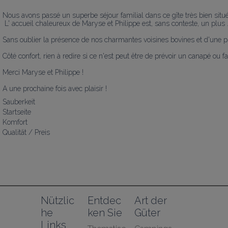
Nous avons passé un superbe séjour familial dans ce gîte très bien situé e
 L' accueil chaleureux de Maryse et Philippe est, sans conteste, un plus ...toujours disponibles et toujours souriants !.

Sans oublier la présence de nos charmantes voisines bovines et d'une pi
Côté confort, rien à redire si ce n'est peut être de prévoir un canapé ou 
Merci Maryse et Philippe !

A une prochaine fois avec plaisir !
Sauberkeit
Startseite
Komfort
Qualität / Preis
Nützlic
Entdec
Art der 
he 
ken Sie
Güter
Links