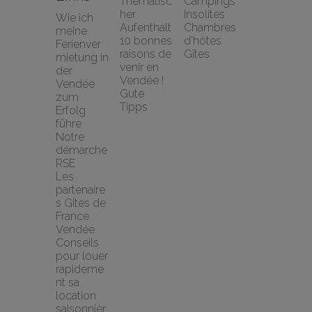
Thematisc
Campings
her 
Insolites
Wie ich 
Aufenthalt
Chambres 
meine 
10 bonnes 
d'hôtes
Ferienver
raisons de 
Gîtes
mietung in 
venir en 
der 
Vendée !
Vendée 
Gute 
zum 
Tipps
Erfolg 
führe
Notre 
démarche 
RSE
Les 
partenaire
s Gites de 
France 
Vendée
Conseils 
pour louer 
rapideme
nt sa 
location 
saisonnièr