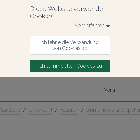
Diese Website verwendet 
Cookies
Mehr erfahren 
Ich lehne die Verwendung 
von Cookies ab
Ich stimme allen Cookies zu
Menü
Startseite
/
Unterkunft
/
Falleron
/
Domaine de la Crépeliè