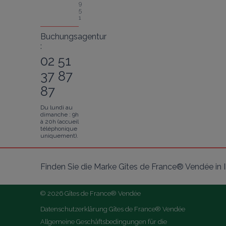
9
5
1
Buchungsagentur
:
02 51
37 87
87
Du lundi au
dimanche : 9h
à 20h (accueil
téléphonique
uniquement).
Finden Sie die Marke Gîtes de France® Vendée in
© 2026 Gîtes de France® Vendée
Datenschutzerklärung Gîtes de France® Vendée
Allgemeine Geschäftsbedingungen für die 