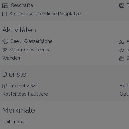
Geschäfte
B
Kostenlose öffentliche Parkplätze
Aktivitäten
See / Wasserfläche
A
Städtisches Tennis
R
Wandern
S
Dienste
Internet / Wifi
Bet
Kostenlose Haustiere
Opti
Merkmale
Reihenhaus