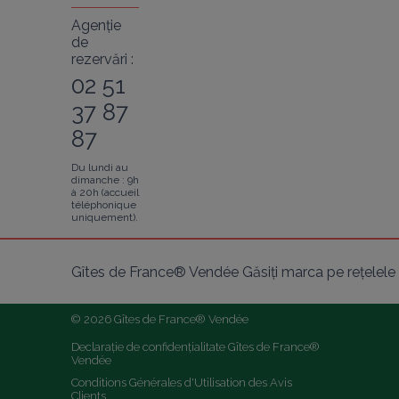
Agenție
de
rezervări :
02 51
37 87
87
Du lundi au
dimanche : 9h
à 20h (accueil
téléphonique
uniquement).
Gîtes de France® Vendée Găsiți marca pe rețelele 
© 2026 Gîtes de France® Vendée
Declarație de confidențialitate Gîtes de France® 
Vendée
Conditions Générales d'Utilisation des Avis 
Clients