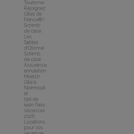
Tourisme
Rejoignez 
Gîtes de 
France® !
Schimb 
de case 
Les 
Sables 
d'Olonne 
Schimb 
de case
Assurance 
annulation 
Meetch
Gîte à 
Noirmouti
er
Idei de 
ieșiri: Pass 
Vacances 
2026
Locations 
pour vos 
vacances 