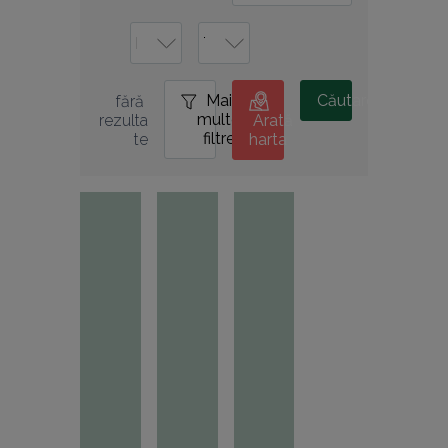
Mai
0
Căutare
fără 
multe
rezulta
Arată
filtre
te
harta