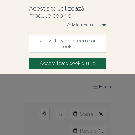
Acest site utilizează 
module cookie
Aflați mai multe 
Refuz utilizarea modulelor 
cookie
Accept toate cookie-urile
Meniu