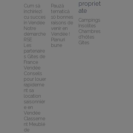
propriet
Cum să 
Pauză 
ate
închiriezi 
tematică
cu succes 
10 bonnes 
Campings
în Vendée
raisons de 
Insolites
Notre 
venir en 
Chambres 
démarche 
Vendée !
d'hôtes
RSE
Planuri 
Gîtes
Les 
bune
partenaire
s Gites de 
France 
Vendée
Conseils 
pour louer 
rapideme
nt sa 
location 
saisonnièr
e en 
Vendée
Classeme
nt Meublé 
de 