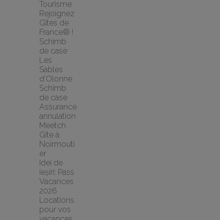
Tourisme
Rejoignez 
Gîtes de 
France® !
Schimb 
de case 
Les 
Sables 
d'Olonne 
Schimb 
de case
Assurance 
annulation 
Meetch
Gîte à 
Noirmouti
er
Idei de 
ieșiri: Pass 
Vacances 
2026
Locations 
pour vos 
vacances 