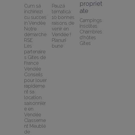
propriet
Cum să 
Pauză 
ate
închiriezi 
tematică
cu succes 
10 bonnes 
Campings
în Vendée
raisons de 
Insolites
Notre 
venir en 
Chambres 
démarche 
Vendée !
d'hôtes
RSE
Planuri 
Gîtes
Les 
bune
partenaire
s Gites de 
France 
Vendée
Conseils 
pour louer 
rapideme
nt sa 
location 
saisonnièr
e en 
Vendée
Classeme
nt Meublé 
de 