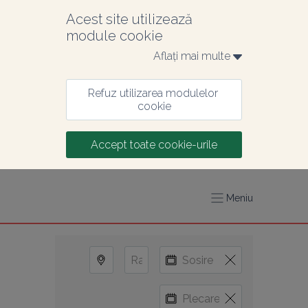
Acest site utilizează 
module cookie
Aflați mai multe 
Refuz utilizarea modulelor 
cookie
Accept toate cookie-urile
Meniu