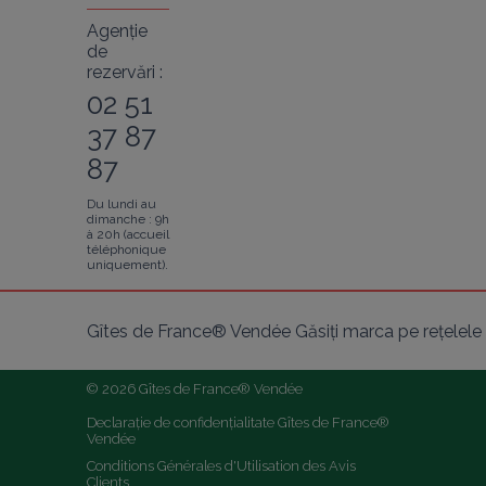
Agenție
de
rezervări :
02 51
37 87
87
Du lundi au
dimanche : 9h
à 20h (accueil
téléphonique
uniquement).
Gîtes de France® Vendée Găsiți marca pe rețelele 
© 2026 Gîtes de France® Vendée
Declarație de confidențialitate Gîtes de France® 
Vendée
Conditions Générales d'Utilisation des Avis 
Clients