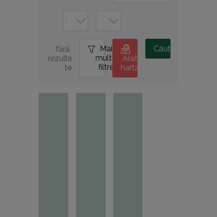
Mai
0
Căutare
fără 
multe
rezulta
Arată
filtre
te
harta