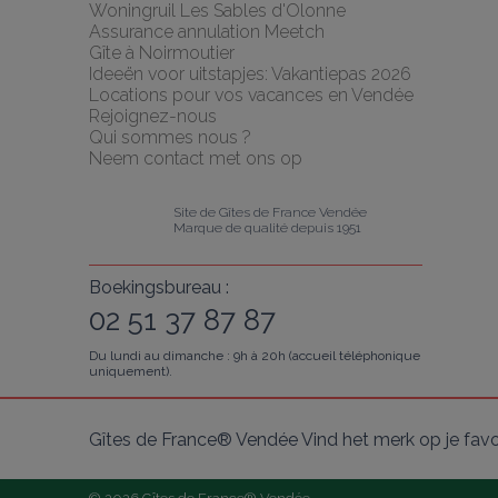
Woningruil Les Sables d'Olonne
Assurance annulation Meetch
Gîte à Noirmoutier
Ideeën voor uitstapjes: Vakantiepas 2026
Locations pour vos vacances en Vendée
Rejoignez-nous
Qui sommes nous ?
Neem contact met ons op
Site de Gîtes de France Vendée
Marque de qualité depuis 1951
Boekingsbureau :
02 51 37 87 87
Du lundi au dimanche : 9h à 20h (accueil téléphonique
uniquement).
Gîtes de France® Vendée Vind het merk op je fav