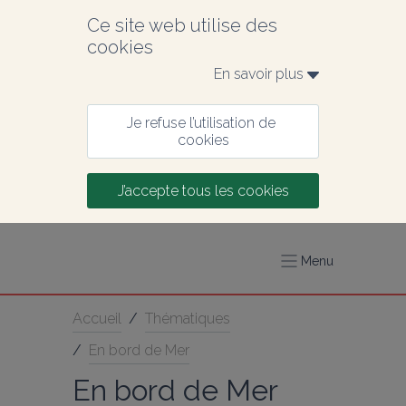
Ce site web utilise des 
cookies
En savoir plus 
Je refuse l’utilisation de 
cookies
J’accepte tous les cookies
Menu
Accueil
/
Thématiques
/
En bord de Mer
En bord de Mer