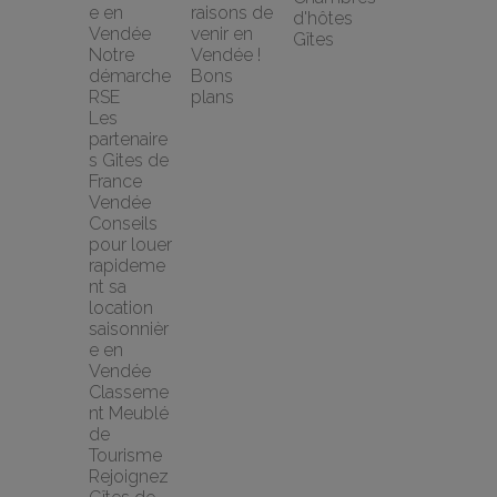
e en 
raisons de 
d'hôtes
Vendée
venir en 
Gîtes
Notre 
Vendée !
démarche 
Bons 
RSE
plans
Les 
partenaire
s Gites de 
France 
Vendée
Conseils 
pour louer 
rapideme
nt sa 
location 
saisonnièr
e en 
Vendée
Classeme
nt Meublé 
de 
Tourisme
Rejoignez 