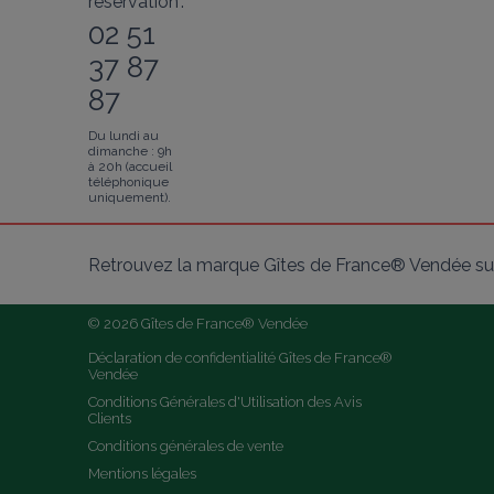
réservation :
02 51
37 87
87
Du lundi au
dimanche : 9h
à 20h (accueil
téléphonique
uniquement).
Retrouvez la marque Gîtes de France® Vendée sur
© 2026 Gîtes de France® Vendée
Déclaration de confidentialité Gîtes de France® 
Vendée
Conditions Générales d'Utilisation des Avis 
Clients
Conditions générales de vente
Mentions légales