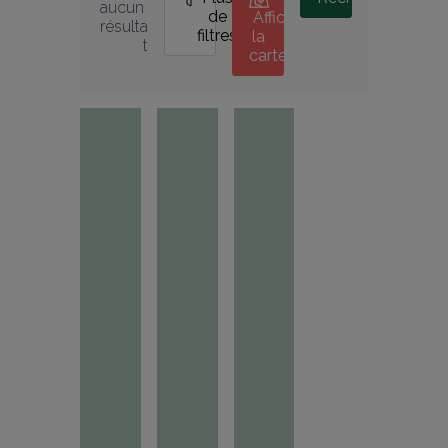
aucun 
de
Afficher
résulta
filtres
la
t
carte