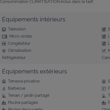
Consommation CLIMATISATION inclus dans le tarif.
Équipements intérieurs
Télévision
S
Micro-ondes
L
Congélateur
L
Climatisation
K
Réfrigérateur
Cana
Équipements extérieurs
Terrasse privative
S
Barbecue
P
Terrain / jardin partagé
T
Piscine partagée
P
Piscine découverte
Chai