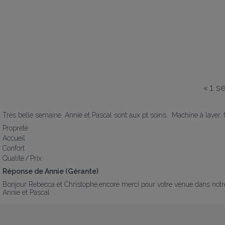
«
1 s
Très belle semaine. Annie et Pascal sont aux pt soins.  Machine à laver, 
Propreté
Accueil
Confort
Qualité / Prix
Réponse de Annie (Gérante)
Bonjour Rebecca et Christophe,encore merci pour votre venue dans notre 
Annie et Pascal