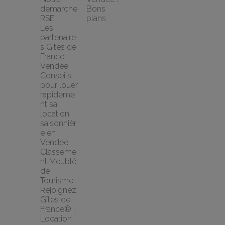
démarche 
Bons 
RSE
plans
Les 
partenaire
s Gites de 
France 
Vendée
Conseils 
pour louer 
rapideme
nt sa 
location 
saisonnièr
e en 
Vendée
Classeme
nt Meublé 
de 
Tourisme
Rejoignez 
Gîtes de 
France® !
Location 