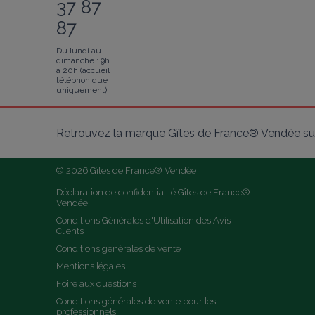
37 87
87
Du lundi au
dimanche : 9h
à 20h (accueil
téléphonique
uniquement).
Retrouvez la marque Gîtes de France® Vendée sur
© 2026 Gîtes de France® Vendée
Déclaration de confidentialité Gîtes de France® 
Vendée
Conditions Générales d'Utilisation des Avis 
Clients
Conditions générales de vente
Mentions légales
Foire aux questions
Conditions générales de vente pour les 
professionnels