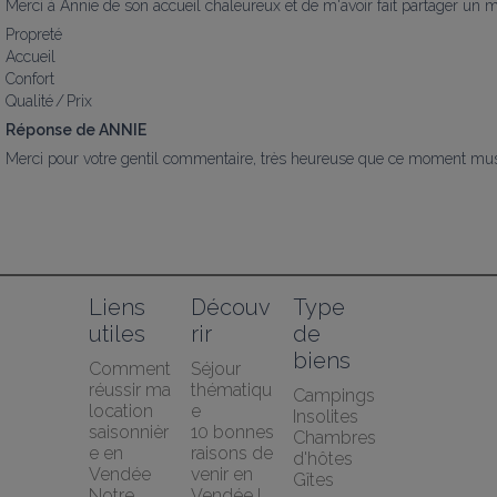
Merci à Annie de son accueil chaleureux et de m'avoir fait partager un 
Propreté
Accueil
Confort
Qualité / Prix
Réponse de ANNIE
Merci pour votre gentil commentaire, très heureuse que ce moment musi
Liens 
Découv
Type 
utiles
rir
de 
biens
Comment 
Séjour 
réussir ma 
thématiqu
Campings
location 
e
Insolites
saisonnièr
10 bonnes 
Chambres 
e en 
raisons de 
d'hôtes
Vendée
venir en 
Gîtes
Notre 
Vendée !