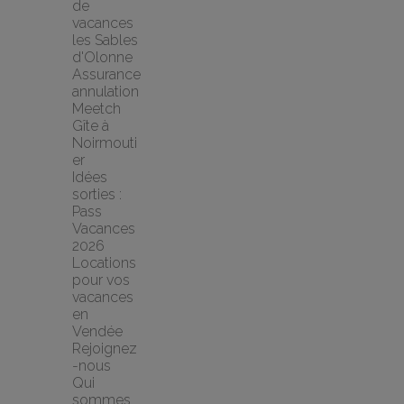
de 
vacances 
les Sables 
d'Olonne
Assurance 
annulation 
Meetch
Gîte à 
Noirmouti
er
Idées 
sorties : 
Pass 
Vacances 
2026
Locations 
pour vos 
vacances 
en 
Vendée
Rejoignez
-nous
Qui 
sommes 