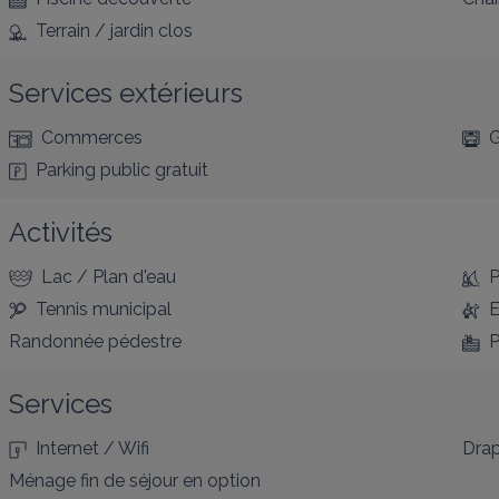
Terrain / jardin clos
Services extérieurs
Commerces
G
Parking public gratuit
Activités
Lac / Plan d'eau
P
Tennis municipal
E
Randonnée pédestre
P
Services
Internet / Wifi
Drap
Ménage fin de séjour en option