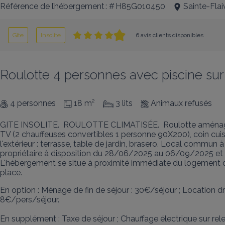
Référence de l’hébergement : # H85G010450
Sainte-Fla
Gîte
Insolite
6 avis clients disponibles
Roulotte 4 personnes avec piscine sur
4 personnes
18 m²
3 lits
Animaux refusés
GITE INSOLITE.  ROULOTTE CLIMATISÉE.  Roulotte aménagée s
TV (2 chauffeuses convertibles 1 personne 90X200), coin cuisine 
l'extérieur : terrasse, table de jardin, brasero. Local commun à 
propriétaire à disposition du 28/06/2025 au 06/09/2025 et d
L'hébergement se situe à proximité immédiate du logement du
place.
En option : Ménage de fin de séjour : 30€/séjour ; Location drap
8€/pers/séjour.

En supplément : Taxe de séjour ; Chauffage électrique sur r