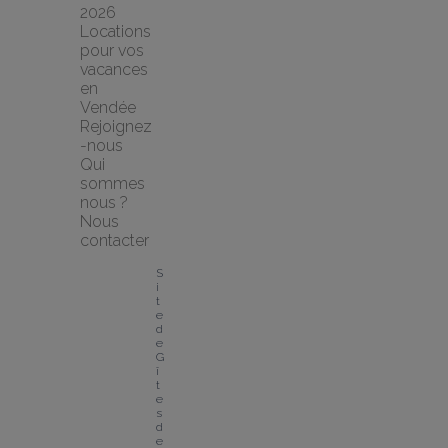
2026
Locations 
pour vos 
vacances 
en 
Vendée
Rejoignez
-nous
Qui 
sommes 
nous ?
Nous 
contacter
S
i
t
e 
d
e 
G
î
t
e
s 
d
e 