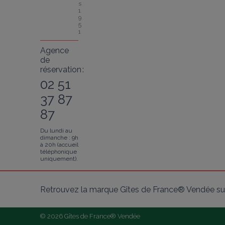
s 
1
9
5
1
Agence
de
réservation :
02 51
37 87
87
Du lundi au
dimanche : 9h
à 20h (accueil
téléphonique
uniquement).
Retrouvez la marque Gîtes de France® Vendée sur
© 2026 Gîtes de France® Vendée