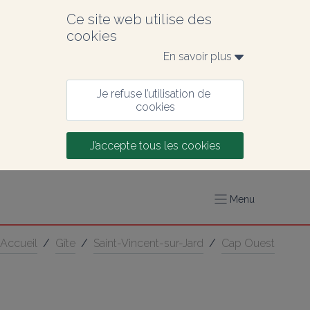
Ce site web utilise des 
cookies
En savoir plus 
Je refuse l’utilisation de 
cookies
J’accepte tous les cookies
Menu
Accueil
/
Gîte
/
Saint-Vincent-sur-Jard
/
Cap Ouest