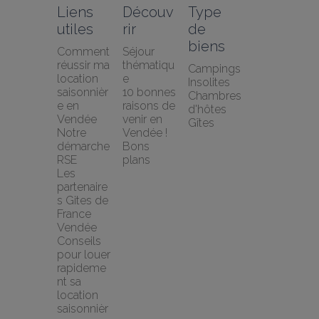
Liens 
Découv
Type 
utiles
rir
de 
biens
Comment 
Séjour 
réussir ma 
thématiqu
Campings
location 
e
Insolites
saisonnièr
10 bonnes 
Chambres 
e en 
raisons de 
d'hôtes
Vendée
venir en 
Gîtes
Notre 
Vendée !
démarche 
Bons 
RSE
plans
Les 
partenaire
s Gites de 
France 
Vendée
Conseils 
pour louer 
rapideme
nt sa 
location 
saisonnièr