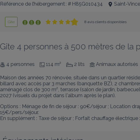
Référence de l’hébergement : # H85G010434
Saint-Vince
Gîte
8 avis clients disponibles
Gîte 4 personnes à 500 mètres de la 
4 personnes
114 m²
2 lits
Animaux autorisés
Maison des années 70 rénovée, située dans un quartier résiden
billard avec accès par 3 marches (banquette BZ), 2 chambres (1 
aménagé clos de 300 m², terrasse (salon de jardin, barbecue)
2027 (visuels du projet dans l'album après le plan).
Options : Ménage de fin de séjour : 90€/séjour ; Location draps 1
15€/pers/séjour. 

En supplément : Taxe de séjour ; Forfait chauffage électrique