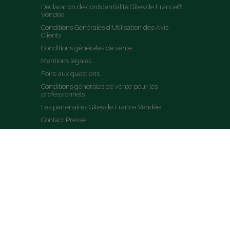
Déclaration de confidentialité Gîtes de France® 
Vendée
Conditions Générales d'Utilisation des Avis 
Clients
Conditions générales de vente
Mentions légales
Foire aux questions
Conditions générales de vente pour les 
professionnels
Les partenaires Gites de France Vendée
Contact Presse