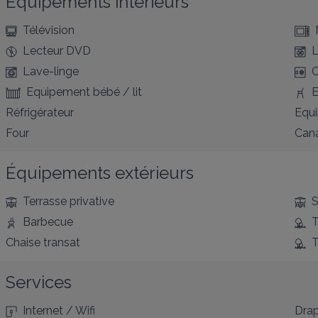
Équipements intérieurs
Télévision
Lecteur DVD
L
Lave-linge
C
Equipement bébé / lit
E
Réfrigérateur
Equ
Four
Cana
Équipements extérieurs
Terrasse privative
S
Barbecue
T
Chaise transat
T
Services
Internet / Wifi
Drap