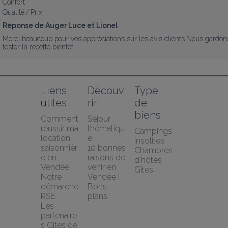
Confort
Qualité / Prix
Réponse de Auger Luce et Lionel
Merci beaucoup pour vos appréciations sur les avis clients.Nous gardons 
tester la recette bientôt.
Liens 
Découv
Type 
utiles
rir
de 
biens
Comment 
Séjour 
réussir ma 
thématiqu
Campings
location 
e
Insolites
saisonnièr
10 bonnes 
Chambres 
e en 
raisons de 
d'hôtes
Vendée
venir en 
Gîtes
Notre 
Vendée !
démarche 
Bons 
RSE
plans
Les 
partenaire
s Gites de 