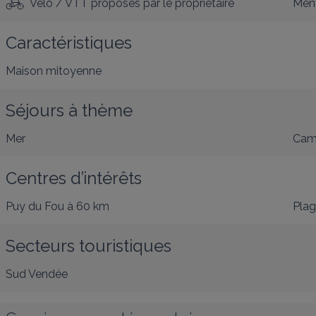
Vélo / VTT proposés par le propriétaire
Ména
Caractéristiques
Maison mitoyenne
Séjours à thème
Mer
Cam
Centres d’intérêts
Puy du Fou
à 60 km
Pla
Secteurs touristiques
Sud Vendée