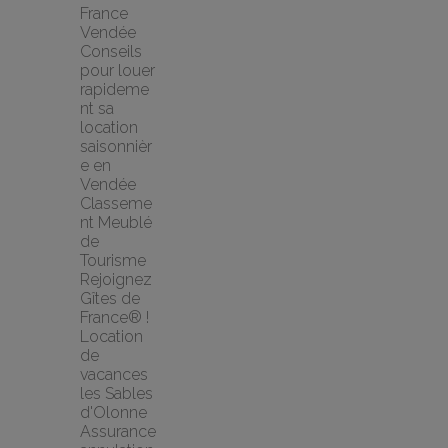
France 
Vendée
Conseils 
pour louer 
rapideme
nt sa 
location 
saisonnièr
e en 
Vendée
Classeme
nt Meublé 
de 
Tourisme
Rejoignez 
Gîtes de 
France® !
Location 
de 
vacances 
les Sables 
d'Olonne
Assurance 