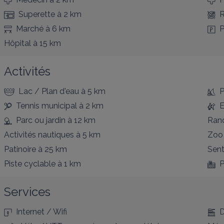
Superette
à 2 km
R
Marché
à 6 km
P
Hôpital
à 15 km
Activités
Lac / Plan d'eau
à 5 km
P
Tennis municipal
à 2 km
E
Parc ou jardin
à 12 km
Ran
Activités nautiques
à 5 km
Zoo
Patinoire
à 25 km
Sent
Piste cyclable
à 1 km
P
Services
Internet / Wifi
D