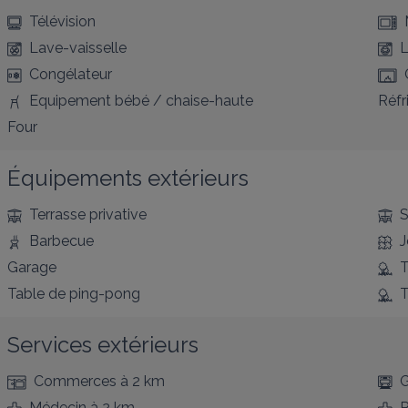
Télévision
Lave-vaisselle
L
Congélateur
Equipement bébé / chaise-haute
Réfr
Four
Équipements extérieurs
Terrasse privative
S
Barbecue
J
Garage
T
Table de ping-pong
T
Services extérieurs
Commerces
à 2 km
G
Médecin
à 2 km
P