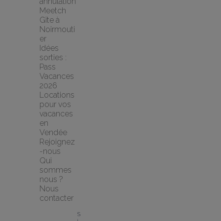
annulation 
Meetch
Gîte à 
Noirmouti
er
Idées 
sorties : 
Pass 
Vacances 
2026
Locations 
pour vos 
vacances 
en 
Vendée
Rejoignez
-nous
Qui 
sommes 
nous ?
Nous 
contacter
S