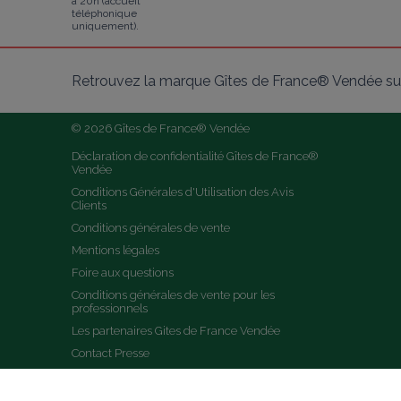
à 20h (accueil
téléphonique
uniquement).
Retrouvez la marque Gîtes de France® Vendée sur
© 2026 Gîtes de France® Vendée
Déclaration de confidentialité Gîtes de France® 
Vendée
Conditions Générales d'Utilisation des Avis 
Clients
Conditions générales de vente
Mentions légales
Foire aux questions
Conditions générales de vente pour les 
professionnels
Les partenaires Gites de France Vendée
Contact Presse