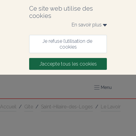
Ce site web utilise des 
cookies
En savoir plus 
Je refuse l’utilisation de 
cookies
J’accepte tous les cookies
Menu
Accueil
/
Gîte
/
Saint-Hilaire-des-Loges
/
Le Lavoir