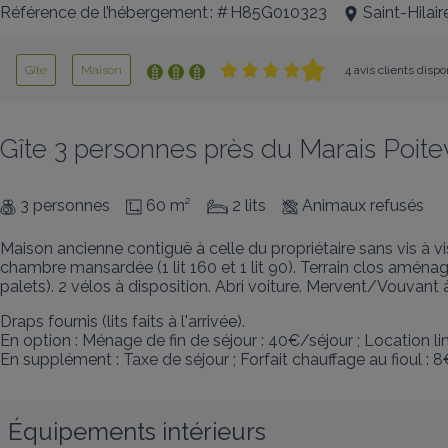
Référence de l’hébergement : # H85G010323
Saint-Hilai
Gîte
Maison
4 avis clients disp
Gîte 3 personnes près du Marais Poit
3 personnes
60 m²
2 lits
Animaux refusés
Maison ancienne contiguë à celle du propriétaire sans vis à vis
chambre mansardée (1 lit 160 et 1 lit 90). Terrain clos aménag
palets). 2 vélos à disposition. Abri voiture. Mervent/Vouvan
Draps fournis (lits faits à l'arrivée).

En option : Ménage de fin de séjour : 40€/séjour ; Location li
En supplément : Taxe de séjour ; Forfait chauffage au fioul : 8
Équipements intérieurs