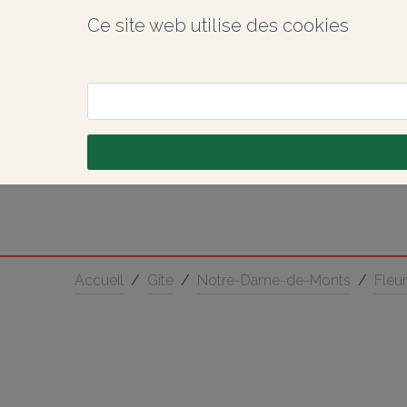
Ce site web utilise des cookies
Accueil
/
Gîte
/
Notre-Dame-de-Monts
/
Fleu