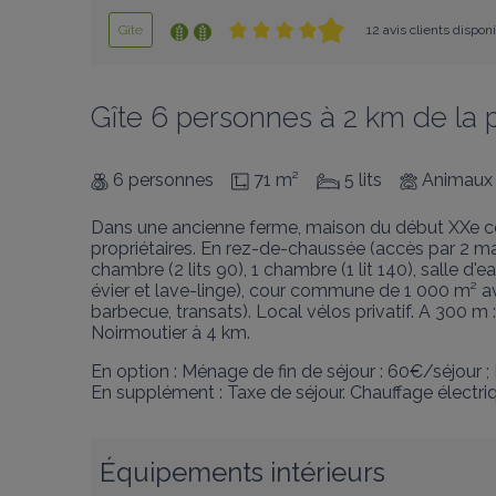
Gîte
12 avis clients dispon
Gîte 6 personnes à 2 km de la 
6 personnes
71 m²
5 lits
Animaux 
Dans une ancienne ferme, maison du début XXe comp
propriétaires. En rez-de-chaussée (accès par 2 mar
chambre (2 lits 90), 1 chambre (1 lit 140), salle d'
évier et lave-linge), cour commune de 1 000 m² avec
barbecue, transats). Local vélos privatif. A 300 m : 
Noirmoutier à 4 km.
En option : Ménage de fin de séjour : 60€/séjour ; 
En supplément : Taxe de séjour. Chauffage électri
Équipements intérieurs