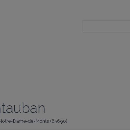
ntauban
Notre-Dame-de-Monts
(
85690
)