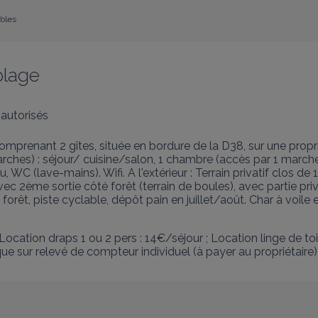
ibles
plage
autorisés
renant 2 gîtes, située en bordure de la D38, sur une proprié
ches) : séjour/ cuisine/salon, 1 chambre (accès par 1 marche 
eau, WC (lave-mains). Wifi. A l'extérieur : Terrain privatif clo
 2ème sortie côté forêt (terrain de boules), avec partie priva
forêt, piste cyclable, dépôt pain en juillet/août. Char à voile 
Location draps 1 ou 2 pers : 14€/séjour ; Location linge de toi
que sur relevé de compteur individuel (à payer au propriétair