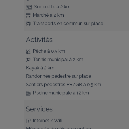
Superette
à 2 km
Marché
à 2 km
Transports en commun
sur place
Activités
Pêche
à 0,5 km
Tennis municipal
à 2 km
Kayak
à 2 km
Randonnée pédestre
sur place
Sentiers pédestres PR/GR
à 0,5 km
Piscine municipale
à 12 km
Services
Internet / Wifi
Ménage fin de séjour en option