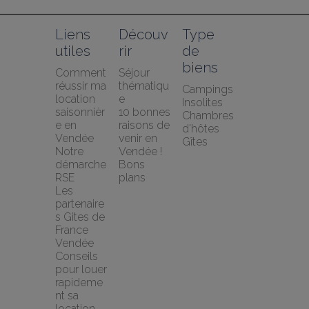
Liens 
Découv
Type 
utiles
rir
de 
biens
Comment 
Séjour 
réussir ma 
thématiqu
Campings
location 
e
Insolites
saisonnièr
10 bonnes 
Chambres 
e en 
raisons de 
d'hôtes
Vendée
venir en 
Gîtes
Notre 
Vendée !
démarche 
Bons 
RSE
plans
Les 
partenaire
s Gites de 
France 
Vendée
Conseils 
pour louer 
rapideme
nt sa 
location 