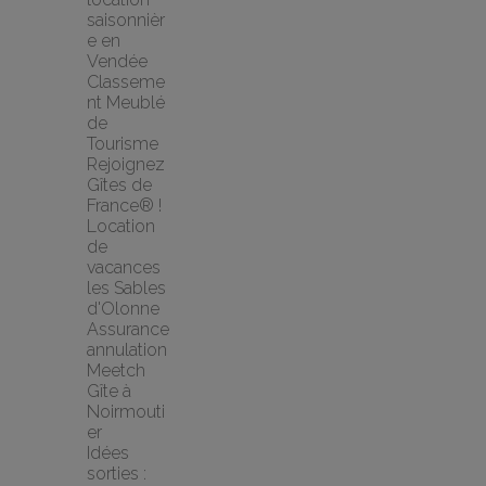
saisonnièr
e en 
Vendée
Classeme
nt Meublé 
de 
Tourisme
Rejoignez 
Gîtes de 
France® !
Location 
de 
vacances 
les Sables 
d'Olonne
Assurance 
annulation 
Meetch
Gîte à 
Noirmouti
er
Idées 
sorties : 