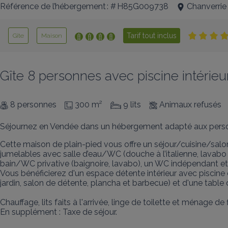
Référence de l’hébergement : # H85G009738
Chanverrie
Tarif tout inclus
Gîte
Maison
Gîte 8 personnes avec piscine intérie
8 personnes
300 m²
9 lits
Animaux refusés
Séjournez en Vendée dans un hébergement adapté aux person
Cette maison de plain-pied vous offre un séjour/cuisine/salon
jumelables avec salle d’eau/WC (douche à l’italienne, lavabo 
bain/WC privative (baignoire, lavabo), un WC indépendant et
Vous bénéficierez d'un espace détente intérieur avec piscine
jardin, salon de détente, plancha et barbecue) et d'une table 
Chauffage, lits faits à l'arrivée, linge de toilette et ménage de f
En supplément : Taxe de séjour.