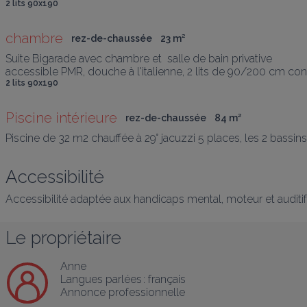
2 lits 90x190
chambre
rez-de-chaussée
23
 m
²
Suite Bigarade avec chambre et  salle de bain privative

accessible PMR, douche à l'italienne, 2 lits de 90/200 cm conve
2 lits 90x190
Piscine intérieure
rez-de-chaussée
84
 m
²
Piscine de 32 m2 chauffée à 29° jacuzzi 5 places, les 2 bassin
Accessibilité
Accessibilité adaptée aux handicaps mental, moteur et auditif
Le propriétaire
Anne
Langues parlées :
français
Annonce professionnelle