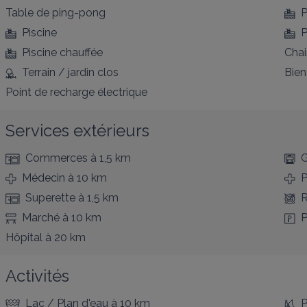
Table de ping-pong
P
Piscine
P
Piscine chauffée
Chai
Terrain / jardin clos
Bien
Point de recharge électrique
Services extérieurs
Commerces
à 1,5 km
G
Médecin
à 10 km
P
Superette
à 1,5 km
R
Marché
à 10 km
P
Hôpital
à 20 km
Activités
Lac / Plan d'eau
à 10 km
P