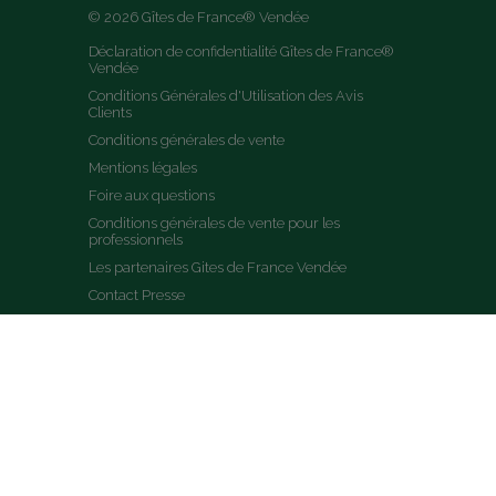
© 2026 Gîtes de France® Vendée
Déclaration de confidentialité Gîtes de France® 
Vendée
Conditions Générales d'Utilisation des Avis 
Clients
Conditions générales de vente
Mentions légales
Foire aux questions
Conditions générales de vente pour les 
professionnels
Les partenaires Gites de France Vendée
Contact Presse