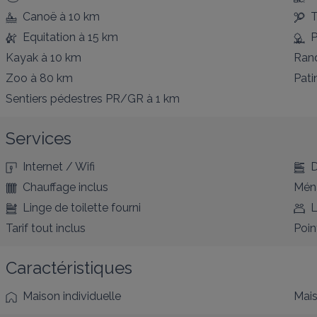
Canoë
à 10 km
T
Equitation
à 15 km
P
Kayak
à 10 km
Ran
Zoo
à 80 km
Pati
Sentiers pédestres PR/GR
à 1 km
Services
Internet / Wifi
D
Chauffage inclus
Ména
Linge de toilette fourni
L
Tarif tout inclus
Poin
Caractéristiques
Maison individuelle
Mais