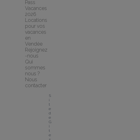
Pass 
Vacances 
2026
Locations 
pour vos 
vacances 
en 
Vendée
Rejoignez
-nous
Qui 
sommes 
nous ?
Nous 
contacter
S
i
t
e 
d
e 
G
î
t
e
s 