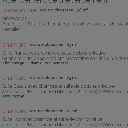
Agencement de l’hébergement
pièce à vivre
rez-de-chaussée
78
 m
²
pièce de vie

Accessible PMR, réparti en 4 espaces de vie avec air de rotati
l'escalier,
chambre
rez-de-chaussée
23
 m
²
Suite Prune avec chambre et salle de bain privative

baignoire, 2 lits de 90/200 cm convertible en 1 lit de 180/200 
2 lits 90x190   •   dont 2 lits superposés
chambre
rez-de-chaussée
23
 m
²
Suite Cassis avec chambre et salle de douche privative 

accessible PMR, douche à l'italienne, 2 lits de 90/200 cm conve
2 lits 90x190
chambre
rez-de-chaussée
22
 m
²
Suite Kiwi avec chambre et salle de bain privative

accessible PMR, douche à l'italienne, 2 lits de 90/200 cm conve