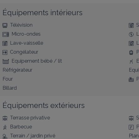
Équipements intérieurs
Télévision
S
Micro-ondes
L
Lave-vaisselle
L
Congélateur
P
Equipement bébé / lit
E
Réfrigérateur
Equ
Four
P
Billard
Équipements extérieurs
Terrasse privative
S
Barbecue
P
Terrain / jardin privé
Pla