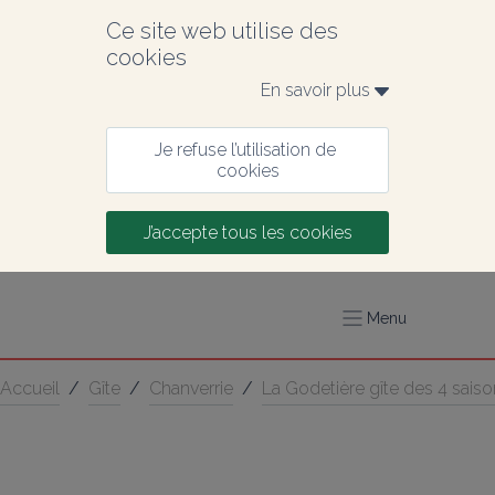
Ce site web utilise des 
cookies
En savoir plus 
Je refuse l’utilisation de 
cookies
J’accepte tous les cookies
Menu
Accueil
/
Gîte
/
Chanverrie
/
La Godetière gîte des 4 sais