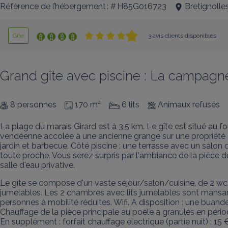
Référence de l’hébergement : # H85G016723
Bretignolle
Gîte
3 avis clients disponibles
Grand gîte avec piscine : La campagn
8 personnes
170 m²
6 lits
Animaux refusés
La plage du marais Girard est à 3,5 km. Le gîte est situé au
vendéenne accolée à une ancienne grange sur une propriété de
jardin et barbecue. Côté piscine : une terrasse avec un salon 
toute proche. Vous serez surpris par l'ambiance de la pièce 
salle d'eau privative.
Le gîte se compose d'un vaste séjour/salon/cuisine, de 2 wc,
jumelables. Les 2 chambres avec lits jumelables sont mansar
personnes à mobilité réduites. Wifi. A disposition : une buander
Chauffage de la pièce principale au poêle à granulés en période
En supplément : forfait chauffage électrique (partie nuit) : 15