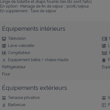
Linge de toilette et draps fournis (les lits sont faits).

En option : Ménage de fin de séjour : 300€/séjour.

En supplément : Taxe de séjour
Équipements intérieurs
Télévision
Lave-vaisselle
L
Congélateur
Equipement bébé / chaise-haute
P
Réfrigérateur
Equ
Four
Équipements extérieurs
Terrasse privative
S
Barbecue
P