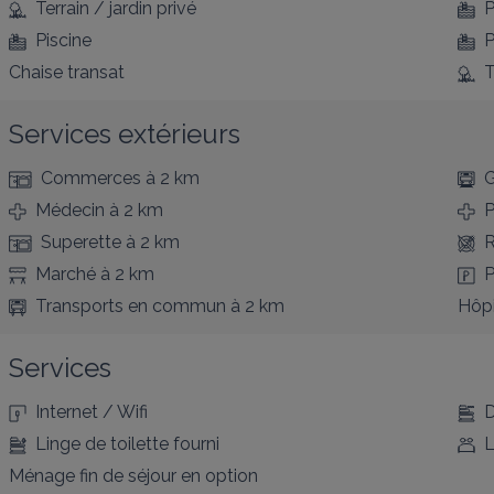
Terrain / jardin privé
P
Piscine
P
Chaise transat
T
Services extérieurs
Commerces
à 2 km
G
Médecin
à 2 km
P
Superette
à 2 km
R
Marché
à 2 km
P
Transports en commun
à 2 km
Hôpi
Services
Internet / Wifi
D
Linge de toilette fourni
L
Ménage fin de séjour en option