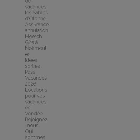
de 
vacances 
les Sables 
d'Olonne
Assurance 
annulation 
Meetch
Gîte à 
Noirmouti
er
Idées 
sorties : 
Pass 
Vacances 
2026
Locations 
pour vos 
vacances 
en 
Vendée
Rejoignez
-nous
Qui 
sommes 