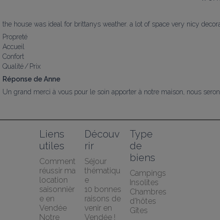
the house was ideal for brittanys weather. a lot of space very nicy decor
Propreté
Accueil
Confort
Qualité / Prix
Réponse de Anne
Un grand merci à vous pour le soin apporter à notre maison, nous serons 
Liens 
Découv
Type 
utiles
rir
de 
biens
Comment 
Séjour 
réussir ma 
thématiqu
Campings
location 
e
Insolites
saisonnièr
10 bonnes 
Chambres 
e en 
raisons de 
d'hôtes
Vendée
venir en 
Gîtes
Notre 
Vendée !