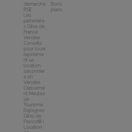
démarche 
Bons 
RSE
plans
Les 
partenaire
s Gites de 
France 
Vendée
Conseils 
pour louer 
rapideme
nt sa 
location 
saisonnièr
e en 
Vendée
Classeme
nt Meublé 
de 
Tourisme
Rejoignez 
Gîtes de 
France® !
Location 