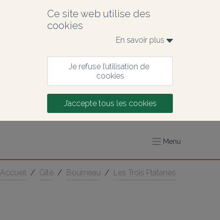
Ce site web utilise des 
cookies
En savoir plus 
Je refuse l’utilisation de 
cookies
J’accepte tous les cookies
Menu
Accueil
/
Gîte
/
Bourneau
/
Les Trois Platanes