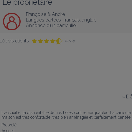
Le propriétaire
Françoise & André
Langues parlées :
français
, 
anglais
Annonce d’un particulier
10 avis clients
(4,7 / 5)
«
Dé
L'accueil et la disponibilité de nos hôtes sont remarquables. La canicul
maison est très confortable, très bien aménagée et parfaitement pensée
Propreté
Accueil