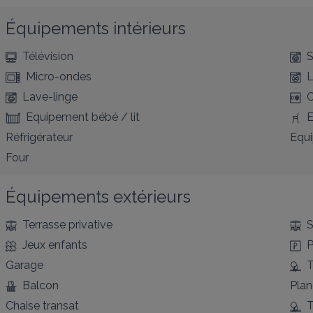
Équipements intérieurs
Télévision
S
Micro-ondes
L
Lave-linge
C
Equipement bébé / lit
E
Réfrigérateur
Equ
Four
Équipements extérieurs
Terrasse privative
S
Jeux enfants
P
Garage
T
Balcon
Pla
Chaise transat
T