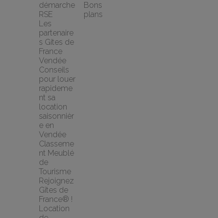
démarche 
Bons 
RSE
plans
Les 
partenaire
s Gites de 
France 
Vendée
Conseils 
pour louer 
rapideme
nt sa 
location 
saisonnièr
e en 
Vendée
Classeme
nt Meublé 
de 
Tourisme
Rejoignez 
Gîtes de 
France® !
Location 
de 