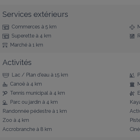
Services extérieurs
Commerces
à 5 km
M
Superette
à 4 km
R
Marché
à 1 km
Activités
Lac / Plan d'eau
à 15 km
P
Canoë
à 4 km
Tennis municipal
à 4 km
E
Parc ou jardin
à 4 km
Kay
Randonnée pédestre
à 1 km
Acti
Zoo
à 4 km
Pist
Accrobranche
à 8 km
Cin