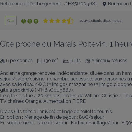
Référence de l’hébergement : # H85G009681
Bourneau
(
Gîte
10 avis clients disponibles
Gîte proche du Marais Poitevin, 1 heu
6 personnes
130 m²
6 lits
Animaux refusés
Ancienne grange rénovée, indépendante, située dans un hamea
séjour/salon/cuisine, 1 chambre accessible aux personnes à mo
avec salle d'eau/WC (2 lits 90), mezzanine (2 lits 90 gigognes)
gîte à proximité (N°H85G009680). 

Le gîte se situe à 20 km des Jardins de William Christie à Thi
TV chaînes Orange. Alimentation FIBRE.
Draps (lits faits à l'arrivée) et linge de toilette fournis. 

En option : Ménage de fin de séjour : 80€/séjour. 

En supplément : Taxe de séjour ; Forfait chauffage/jour : 8.50