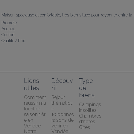
Maison spacieuse et confortable, très bien située pour rayonner entre la 
Propreté
Accueil
Confort
Qualité / Prix
Liens 
Découv
Type 
utiles
rir
de 
biens
Comment 
Séjour 
réussir ma 
thématiqu
Campings
location 
e
Insolites
saisonnièr
10 bonnes 
Chambres 
e en 
raisons de 
d'hôtes
Vendée
venir en 
Gîtes
Notre 
Vendée !