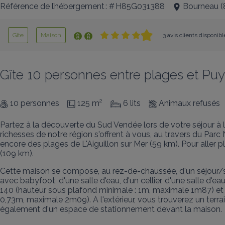
Référence de l’hébergement : # H85G031388
Bourneau
(
Gîte
Maison
3 avis clients disponibl
Gîte 10 personnes entre plages et Pu
10 personnes
125 m²
6 lits
Animaux refusés
Partez à la découverte du Sud Vendée lors de votre séjour à l'
richesses de notre région s'offrent à vous, au travers du Parc
encore des plages de L'Aiguillon sur Mer (59 km). Pour aller p
(109 km).
Cette maison se compose, au rez-de-chaussée, d'un séjour/sa
avec babyfoot, d'une salle d'eau, d'un cellier, d'une salle 
140 (hauteur sous plafond minimale : 1m, maximale 1m87) et u
0,73m, maximale 2m09). A l'extérieur, vous trouverez un terrai
également d'un espace de stationnement devant la maison.
