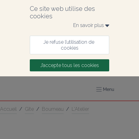
Ce site web utilise des 
cookies
En savoir plus 
Je refuse l’utilisation de 
cookies
J’accepte tous les cookies
Menu
Accueil
/
Gîte
/
Bourneau
/
L'Atelier