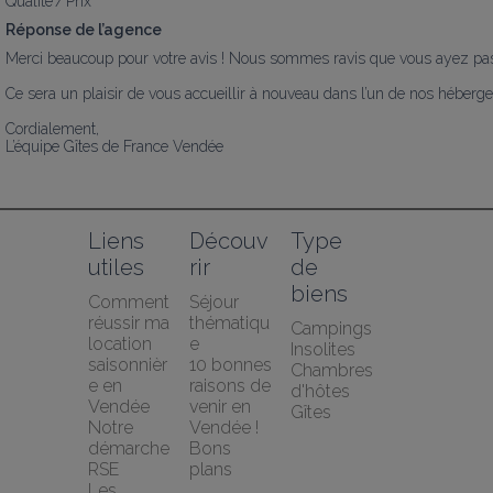
Qualité / Prix
Réponse de l’agence
Merci beaucoup pour votre avis ! Nous sommes ravis que vous ayez passé 
Ce sera un plaisir de vous accueillir à nouveau dans l’un de nos héberg
Cordialement,

L’équipe Gîtes de France Vendée
Liens 
Découv
Type 
utiles
rir
de 
biens
Comment 
Séjour 
réussir ma 
thématiqu
Campings
location 
e
Insolites
saisonnièr
10 bonnes 
Chambres 
e en 
raisons de 
d'hôtes
Vendée
venir en 
Gîtes
Notre 
Vendée !
démarche 
Bons 
RSE
plans
Les 