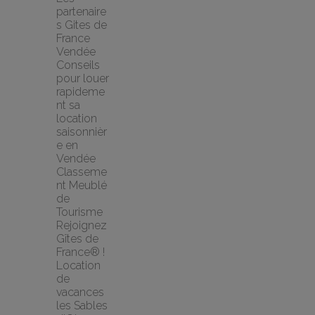
partenaire
s Gites de 
France 
Vendée
Conseils 
pour louer 
rapideme
nt sa 
location 
saisonnièr
e en 
Vendée
Classeme
nt Meublé 
de 
Tourisme
Rejoignez 
Gîtes de 
France® !
Location 
de 
vacances 
les Sables 