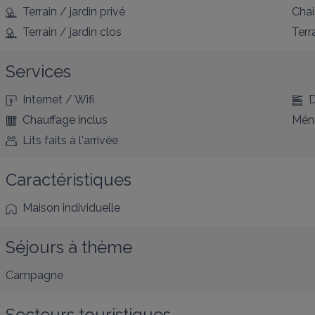
Terrain / jardin privé
Chai
Terrain / jardin clos
Terr
Services
Internet / Wifi
D
Chauffage inclus
Ména
Lits faits à l'arrivée
Caractéristiques
Maison individuelle
Séjours à thème
Campagne
Secteurs touristiques