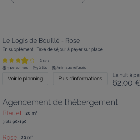
Le Logis de Bouillé - Rose
En supplément : Taxe de séjour à payer sur place
2 avis
3 personnes
2 lits
Animaux refusés
La nuit à par
Voir le planning
Plus d’informations
62,00 
Agencement de l’hébergement
Bleuet
20
 m
²
3 lits 90x190
Rose
20
 m
²