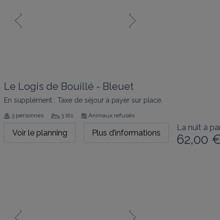
Le Logis de Bouillé - Bleuet
En supplément : Taxe de séjour à payer sur place.
3 personnes
3 lits
Animaux refusés
La nuit à par
Voir le planning
Plus d’informations
62,00 