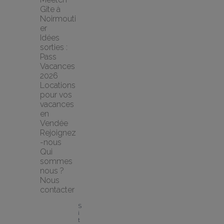
Gîte à 
Noirmouti
er
Idées 
sorties : 
Pass 
Vacances 
2026
Locations 
pour vos 
vacances 
en 
Vendée
Rejoignez
-nous
Qui 
sommes 
nous ?
Nous 
contacter
S
i
t