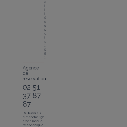
a
l
i
t
é 
d
e
p
u
i
s 
1
9
5
1
Agence
de
réservation :
02 51
37 87
87
Du lundi au
dimanche : 9h
à 20h (accueil
téléphonique