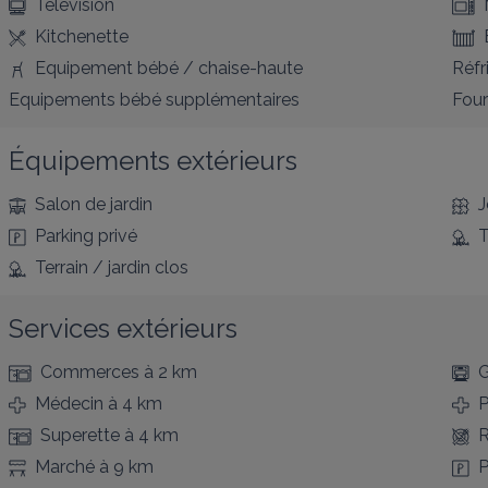
Télévision
Kitchenette
Equipement bébé / chaise-haute
Réfr
Equipements bébé supplémentaires
Four
Équipements extérieurs
Salon de jardin
J
Parking privé
T
Terrain / jardin clos
Services extérieurs
Commerces
à 2 km
G
Médecin
à 4 km
P
Superette
à 4 km
R
Marché
à 9 km
P