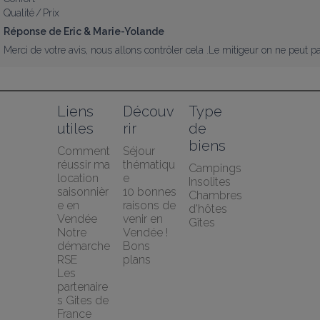
Qualité / Prix
Réponse de Eric & Marie-Yolande
Merci de votre avis, nous allons contrôler cela .Le mitigeur on ne peut pa
Liens 
Découv
Type 
utiles
rir
de 
biens
Comment 
Séjour 
réussir ma 
thématiqu
Campings
location 
e
Insolites
saisonnièr
10 bonnes 
Chambres 
e en 
raisons de 
d'hôtes
Vendée
venir en 
Gîtes
Notre 
Vendée !
démarche 
Bons 
RSE
plans
Les 
partenaire
s Gites de 
France 