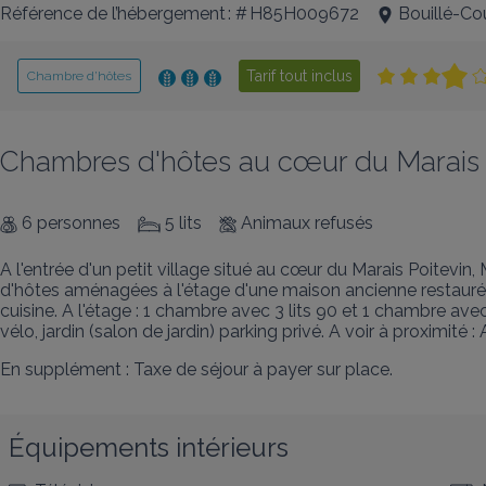
Référence de l’hébergement : # H85H009672
Bouillé-Co
Tarif tout inclus
Chambre d’hôtes
Chambres d'hôtes au cœur du Marais 
6 personnes
5 lits
Animaux refusés
A l'entrée d'un petit village situé au cœur du Marais Poitevin
d'hôtes aménagées à l'étage d'une maison ancienne restauré
cuisine. A l'étage : 1 chambre avec 3 lits 90 et 1 chambre avec
vélo, jardin (salon de jardin) parking privé. A voir à proximi
En supplément : Taxe de séjour à payer sur place.
Équipements intérieurs