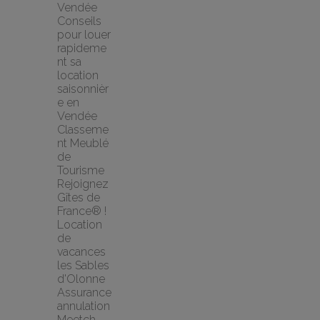
Vendée
Conseils 
pour louer 
rapideme
nt sa 
location 
saisonnièr
e en 
Vendée
Classeme
nt Meublé 
de 
Tourisme
Rejoignez 
Gîtes de 
France® !
Location 
de 
vacances 
les Sables 
d'Olonne
Assurance 
annulation 
Meetch