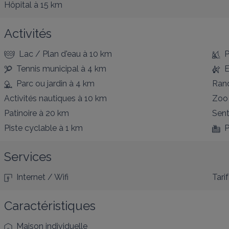
Hôpital
à 15 km
Activités
Lac / Plan d'eau
à 10 km
P
Tennis municipal
à 4 km
E
Parc ou jardin
à 4 km
Ran
Activités nautiques
à 10 km
Zoo
Patinoire
à 20 km
Sent
Piste cyclable
à 1 km
P
Services
Internet / Wifi
Tarif
Caractéristiques
Maison individuelle