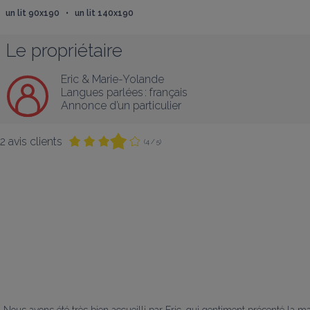
un lit 90x190   •   un lit 140x190
Le propriétaire
Eric & Marie-Yolande
Langues parlées :
français
Annonce d’un particulier
2 avis clients
(4 / 5)
Nous avons été très bien accueilli par Eric, qui gentiment présenté la ma