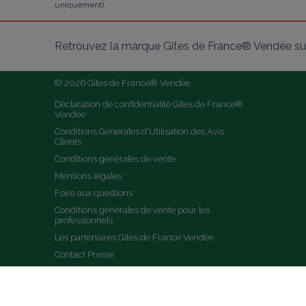
uniquement).
Retrouvez la marque Gîtes de France® Vendée sur
© 2026 Gîtes de France® Vendée
Déclaration de confidentialité Gîtes de France® 
Vendée
Conditions Générales d'Utilisation des Avis 
Clients
Conditions générales de vente
Mentions légales
Foire aux questions
Conditions générales de vente pour les 
professionnels
Les partenaires Gites de France Vendée
Contact Presse