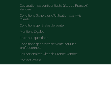
Déclaration de confidentialité Gîtes de France® 
Vendée
Conditions Générales d'Utilisation des Avis 
Clients
Conditions générales de vente
Mentions légales
Foire aux questions
Conditions générales de vente pour les 
professionnels
Les partenaires Gites de France Vendée
Contact Presse