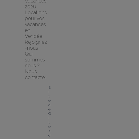
Vacances 
2026
Locations 
pour vos 
vacances 
en 
Vendée
Rejoignez
-nous
Qui 
sommes 
nous ?
Nous 
contacter
S
i
t
e 
d
e 
G
î
t
e
s 
d