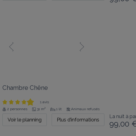
Chambre Chêne
1 avis
2 personnes
31 m²
1 lit
Animaux refusés
La nuit à par
Voir le planning
Plus d’informations
99,00 