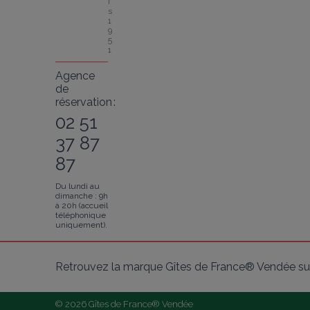
i
s 
1
9
5
1
Agence
de
réservation :
02 51
37 87
87
Du lundi au
dimanche : 9h
à 20h (accueil
téléphonique
uniquement).
Retrouvez la marque Gîtes de France® Vendée sur
© 2026 Gîtes de France® Vendée