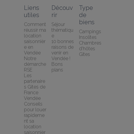
Liens 
Découv
Type 
utiles
rir
de 
biens
Comment 
Séjour 
réussir ma 
thématiqu
Campings
location 
e
Insolites
saisonnièr
10 bonnes 
Chambres 
e en 
raisons de 
d'hôtes
Vendée
venir en 
Gîtes
Notre 
Vendée !
démarche 
Bons 
RSE
plans
Les 
partenaire
s Gites de 
France 
Vendée
Conseils 
pour louer 
rapideme
nt sa 
location 
saisonnièr