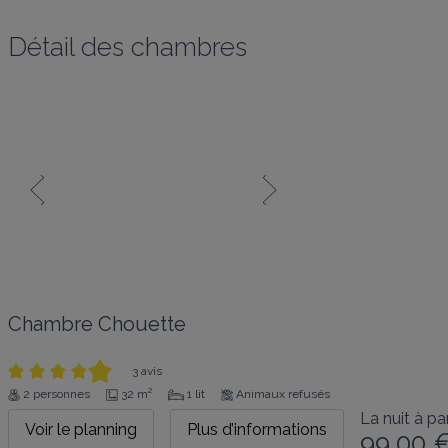
Détail des chambres
Chambre Chouette
3 avis
2 personnes
32 m²
1 lit
Animaux refusés
La nuit à par
Voir le planning
Plus d’informations
99,00 