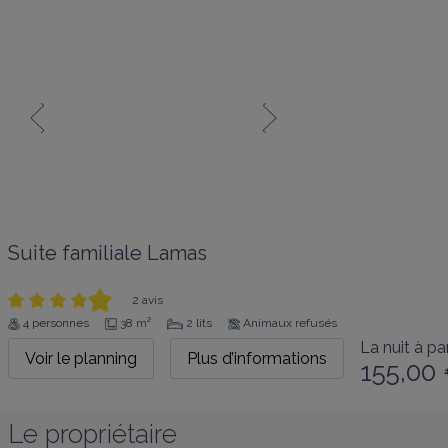
Suite familiale Lamas
2 avis
4 personnes
38 m²
2 lits
Animaux refusés
La nuit à par
Voir le planning
Plus d’informations
155,00
Le propriétaire