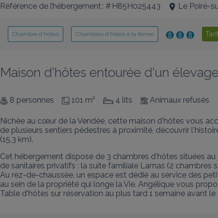
Référence de l’hébergement : # H85H025443
Le Poiré-su
Tari
Chambre d’hôtes
Chambres d’hôtes à la ferme
Maison d'hôtes entourée d'un élevage
8 personnes
101 m²
4 lits
Animaux refusés
Nichée au cœur de la Vendée, cette maison d'hôtes vous accue
de plusieurs sentiers pédestres à proximité, découvrir l'hist
(15,3 km).
Cet hébergement dispose de 3 chambres d'hôtes situées au 1e
de sanitaires privatifs : la suite familiale Lamas (2 chambres 
Au rez-de-chaussée, un espace est dédié au service des petits
au sein de la propriété qui longe la Vie. Angélique vous propo
Table d'hôtes sur réservation au plus tard 1 semaine avant le 