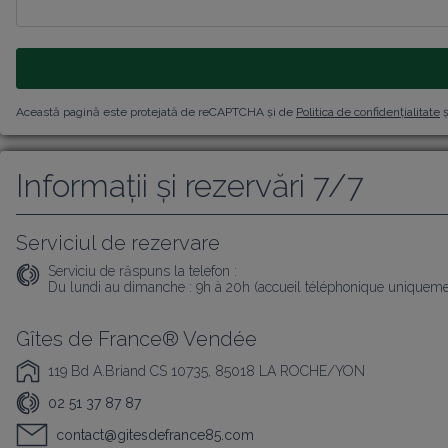
Această pagină este protejată de reCAPTCHA și de
Politica de confidențialitate
ș
Informații și rezervări 7/7
Serviciul de rezervare
Serviciu de răspuns la telefon :
Du lundi au dimanche : 9h à 20h (accueil téléphonique uniqueme
Gîtes de France® Vendée
119 Bd A.Briand CS 10735, 85018 LA ROCHE/YON
02 51 37 87 87
contact@gitesdefrance85.com