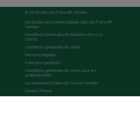
© 2026 Gîtes de France® Vendée
Declarație de confidențialitate Gîtes de France® 
Vendée
Conditions Générales d'Utilisation des Avis 
Clients
Conditions générales de vente
Mentions légales
Foire aux questions
Conditions générales de vente pour les 
professionnels
Les partenaires Gites de France Vendée
Contact Presse