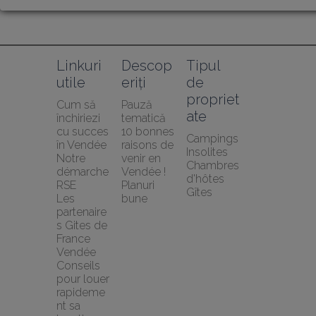
Linkuri 
Descop
Tipul 
utile
eriți
de 
propriet
Cum să 
Pauză 
ate
închiriezi 
tematică
cu succes 
10 bonnes 
Campings
în Vendée
raisons de 
Insolites
Notre 
venir en 
Chambres 
démarche 
Vendée !
d'hôtes
RSE
Planuri 
Gîtes
Les 
bune
partenaire
s Gites de 
France 
Vendée
Conseils 
pour louer 
rapideme
nt sa 