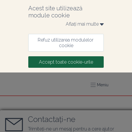
Acest site utilizează 
module cookie
Aflați mai multe 
Refuz utilizarea modulelor 
cookie
Accept toate cookie-urile
Meniu
Contactați-ne
Trimiteți-ne un mesaj pentru a cere ajutor