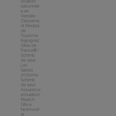
location 
saisonnièr
e en 
Vendée
Classeme
nt Meublé 
de 
Tourisme
Rejoignez 
Gîtes de 
France® !
Schimb 
de case 
Les 
Sables 
d'Olonne 
Schimb 
de case
Assurance 
annulation 
Meetch
Gîte à 
Noirmouti
er