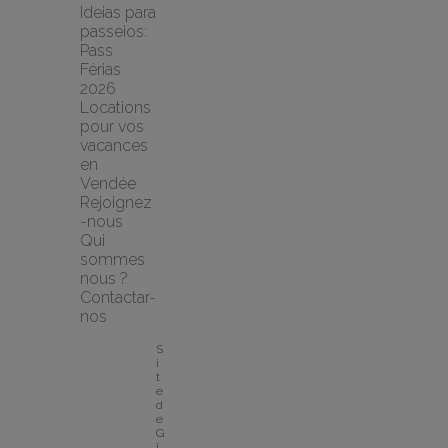
Ideias para 
passeios: 
Pass 
Férias 
2026
Locations 
pour vos 
vacances 
en 
Vendée
Rejoignez
-nous
Qui 
sommes 
nous ?
Contactar-
nos
S
i
t
e 
d
e 
G
î