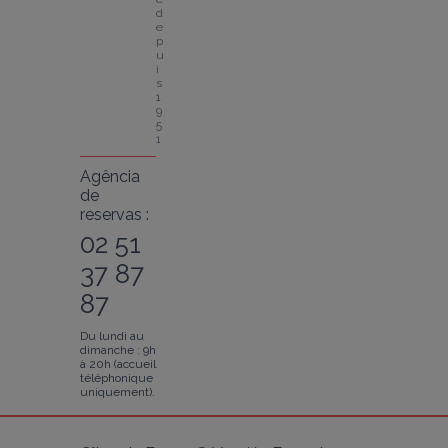
d
e
p
u
i
s 
1
9
5
1
Agência
de
reservas :
02 51
37 87
87
Du lundi au
dimanche : 9h
à 20h (accueil
téléphonique
uniquement).