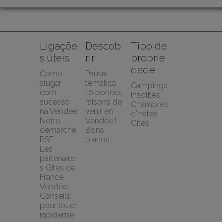
Ligaçõe
Descob
Tipo de 
s úteis
rir
proprie
dade
Como 
Pausa 
alugar 
temática
Campings
com 
10 bonnes 
Insolites
sucesso 
raisons de 
Chambres 
na Vendée
venir en 
d'hôtes
Notre 
Vendée !
Gîtes
démarche 
Bons 
RSE
planos
Les 
partenaire
s Gites de 
France 
Vendée
Conseils 
pour louer 
rapideme