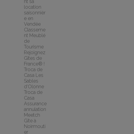
nt sa 
location 
saisonnièr
e en 
Vendée
Classeme
nt Meublé 
de 
Tourisme
Rejoignez 
Gîtes de 
France® !
Troca de 
Casa Les 
Sables 
d'Olonne 
Troca de 
Casa
Assurance 
annulation 
Meetch
Gîte à 
Noirmouti
er