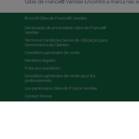
Gîtes de France® Vendée Encontre a marca nas su
© 2026 Gîtes de France® Vendée
Declaração de privacidade Gîtes de France® 
Vendée
Termos e Condições Gerais de Utilização para 
Comentários de Clientes
Conditions générales de vente
Mentions légales
Foire aux questions
Conditions générales de vente pour les 
professionnels
Les partenaires Gites de France Vendée
Contact Presse