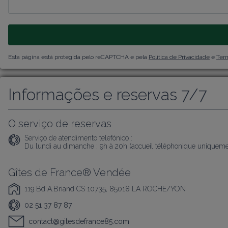
Esta página está protegida pelo reCAPTCHA e pela
Política de Privacidade
e
Term
Informações e reservas 7/7
O serviço de reservas
Serviço de atendimento telefónico :
Du lundi au dimanche : 9h à 20h (accueil téléphonique uniqueme
Gîtes de France® Vendée
119 Bd A.Briand CS 10735, 85018 LA ROCHE/YON
02 51 37 87 87
contact@gitesdefrance85.com