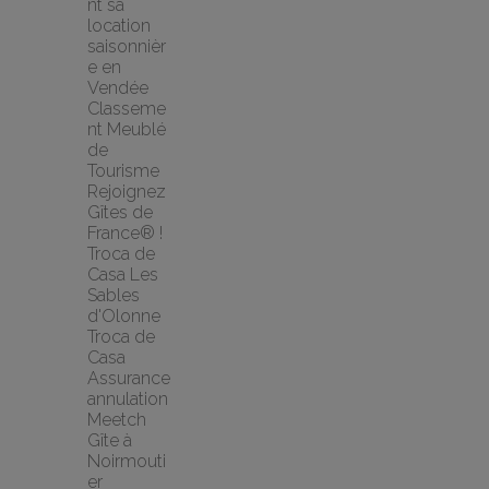
nt sa 
location 
saisonnièr
e en 
Vendée
Classeme
nt Meublé 
de 
Tourisme
Rejoignez 
Gîtes de 
France® !
Troca de 
Casa Les 
Sables 
d'Olonne 
Troca de 
Casa
Assurance 
annulation 
Meetch
Gîte à 
Noirmouti
er