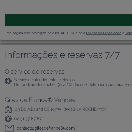
Esta página está protegida pelo reCAPTCHA e pela
Política de Privacidade
e
Term
Informações e reservas 7/7
O serviço de reservas
Serviço de atendimento telefónico :
Du lundi au dimanche : 9h à 20h (accueil téléphonique uniqueme
Gîtes de France® Vendée
119 Bd A.Briand CS 10735, 85018 LA ROCHE/YON
02 51 37 87 87
contact@gitesdefrance85.com