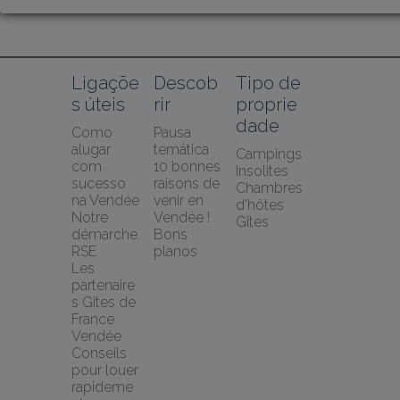
Ligaçõe
Descob
Tipo de 
s úteis
rir
proprie
dade
Como 
Pausa 
alugar 
temática
Campings
com 
10 bonnes 
Insolites
sucesso 
raisons de 
Chambres 
na Vendée
venir en 
d'hôtes
Notre 
Vendée !
Gîtes
démarche 
Bons 
RSE
planos
Les 
partenaire
s Gites de 
France 
Vendée
Conseils 
pour louer 
rapideme