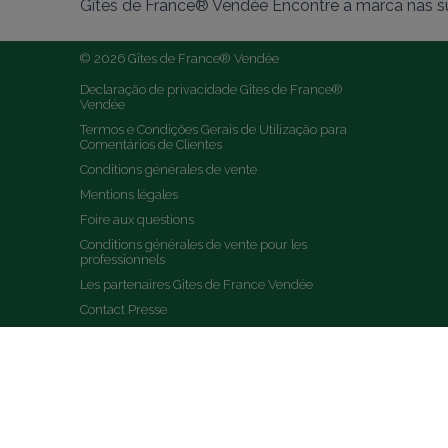
Gîtes de France® Vendée Encontre a marca nas su
© 2026 Gîtes de France® Vendée
Declaração de privacidade Gîtes de France® 
Vendée
Termos e Condições Gerais de Utilização para 
Comentários de Clientes
Conditions générales de vente
Mentions légales
Foire aux questions
Conditions générales de vente pour les 
professionnels
Les partenaires Gites de France Vendée
Contact Presse