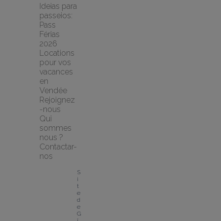
Ideias para 
passeios: 
Pass 
Férias 
2026
Locations 
pour vos 
vacances 
en 
Vendée
Rejoignez
-nous
Qui 
sommes 
nous ?
Contactar-
nos
S
i
t
e 
d
e 
G
î