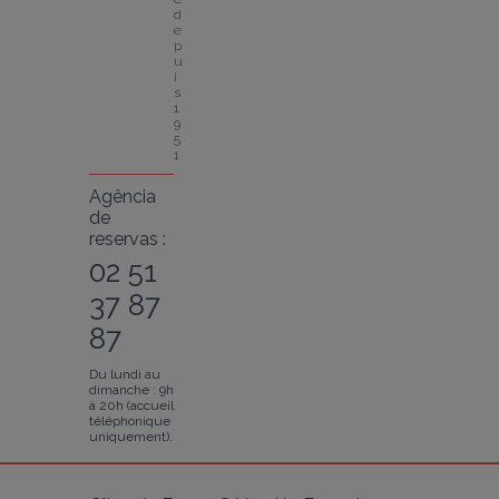
d
e
p
u
i
s 
1
9
5
1
Agência
de
reservas :
02 51
37 87
87
Du lundi au
dimanche : 9h
à 20h (accueil
téléphonique
uniquement).