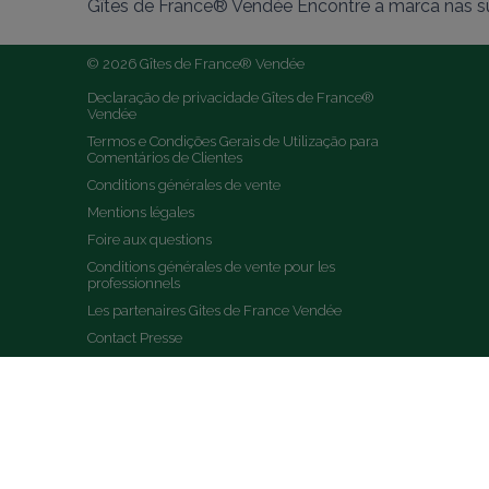
Gîtes de France® Vendée Encontre a marca nas su
© 2026 Gîtes de France® Vendée
Declaração de privacidade Gîtes de France® 
Vendée
Termos e Condições Gerais de Utilização para 
Comentários de Clientes
Conditions générales de vente
Mentions légales
Foire aux questions
Conditions générales de vente pour les 
professionnels
Les partenaires Gites de France Vendée
Contact Presse