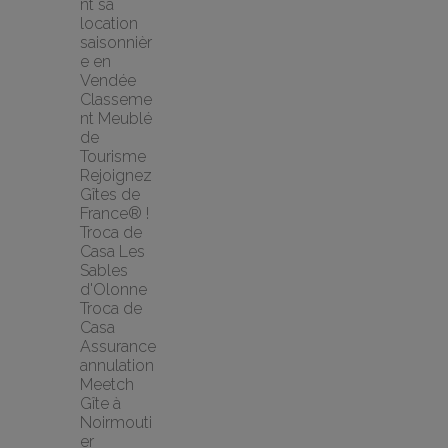
nt sa 
location 
saisonnièr
e en 
Vendée
Classeme
nt Meublé 
de 
Tourisme
Rejoignez 
Gîtes de 
France® !
Troca de 
Casa Les 
Sables 
d'Olonne 
Troca de 
Casa
Assurance 
annulation 
Meetch
Gîte à 
Noirmouti
er