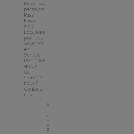
Ideias para 
passeios: 
Pass 
Férias 
2026
Locations 
pour vos 
vacances 
en 
Vendée
Rejoignez
-nous
Qui 
sommes 
nous ?
Contactar-
nos
S
i
t
e 
d
e 
G
î