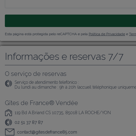
Esta página está protegida pelo reCAPTCHA e pela
Política de Privacidade
e
Term
Informações e reservas 7/7
O serviço de reservas
Serviço de atendimento telefónico :
Du lundi au dimanche : 9h à 20h (accueil téléphonique uniqueme
Gîtes de France® Vendée
119 Bd A.Briand CS 10735, 85018 LA ROCHE/YON
02 51 37 87 87
contact@gitesdefrance85.com