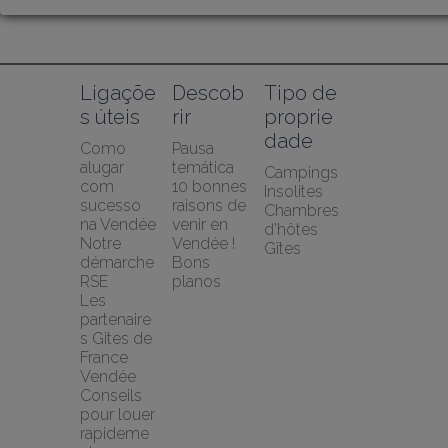
Ligaçõe
Descob
Tipo de 
s úteis
rir
proprie
dade
Como 
Pausa 
alugar 
temática
Campings
com 
10 bonnes 
Insolites
sucesso 
raisons de 
Chambres 
na Vendée
venir en 
d'hôtes
Notre 
Vendée !
Gîtes
démarche 
Bons 
RSE
planos
Les 
partenaire
s Gites de 
France 
Vendée
Conseils 
pour louer 
rapideme