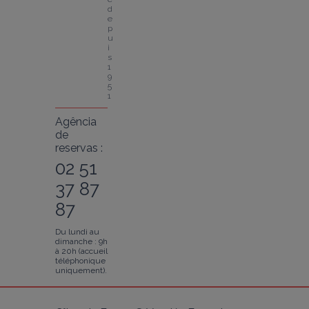
d
e
p
u
i
s 
1
9
5
1
Agência
de
reservas :
02 51
37 87
87
Du lundi au
dimanche : 9h
à 20h (accueil
téléphonique
uniquement).