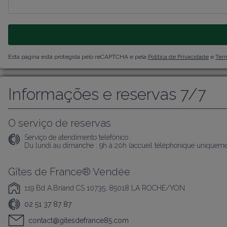
Esta página está protegida pelo reCAPTCHA e pela
Política de Privacidade
e
Term
Informações e reservas 7/7
O serviço de reservas
Serviço de atendimento telefónico :
Du lundi au dimanche : 9h à 20h (accueil téléphonique uniqueme
Gîtes de France® Vendée
119 Bd A.Briand CS 10735, 85018 LA ROCHE/YON
02 51 37 87 87
contact@gitesdefrance85.com