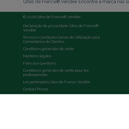
Gîtes de France® Vendée Encontre a marca nas su
© 2026 Gîtes de France® Vendée
Declaração de privacidade Gîtes de France® 
Vendée
Termos e Condições Gerais de Utilização para 
Comentários de Clientes
Conditions générales de vente
Mentions légales
Foire aux questions
Conditions générales de vente pour les 
professionnels
Les partenaires Gites de France Vendée
Contact Presse