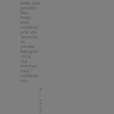
Ideias para 
passeios: 
Pass 
Férias 
2026
Locations 
pour vos 
vacances 
en 
Vendée
Rejoignez
-nous
Qui 
sommes 
nous ?
Contactar-
nos
S
i
t
e 
d
e 
G
î