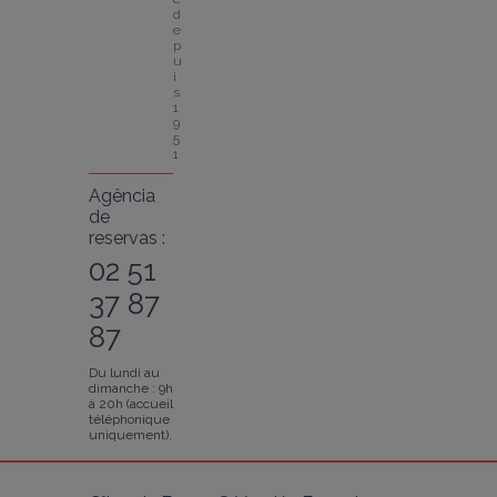
d
e
p
u
i
s 
1
9
5
1
Agência
de
reservas :
02 51
37 87
87
Du lundi au
dimanche : 9h
à 20h (accueil
téléphonique
uniquement).