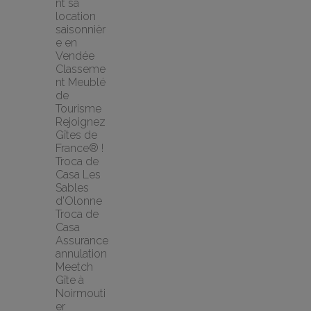
nt sa 
location 
saisonnièr
e en 
Vendée
Classeme
nt Meublé 
de 
Tourisme
Rejoignez 
Gîtes de 
France® !
Troca de 
Casa Les 
Sables 
d'Olonne 
Troca de 
Casa
Assurance 
annulation 
Meetch
Gîte à 
Noirmouti
er