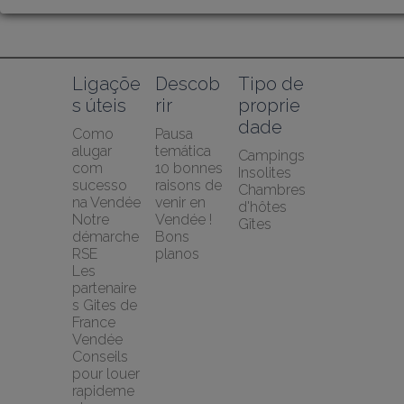
Ligaçõe
Descob
Tipo de 
s úteis
rir
proprie
dade
Como 
Pausa 
alugar 
temática
Campings
com 
10 bonnes 
Insolites
sucesso 
raisons de 
Chambres 
na Vendée
venir en 
d'hôtes
Notre 
Vendée !
Gîtes
démarche 
Bons 
RSE
planos
Les 
partenaire
s Gites de 
France 
Vendée
Conseils 
pour louer 
rapideme