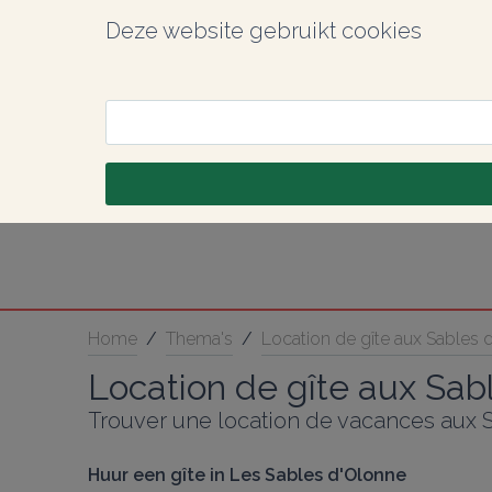
Deze website gebruikt cookies
Home
/
Thema's
/
Location de gîte aux Sables 
Location de gîte aux Sab
Trouver une location de vacances aux 
Huur een gîte in Les Sables d'Olonne