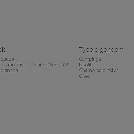
ek
Type eigendom
 pauze
Campings
es raisons de venir en Vendée !
Insolites
plannen
Chambres d'hôtes
Gîtes