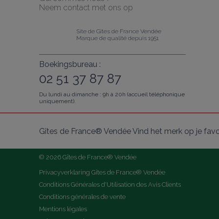
Neem contact met ons op
Site de Gîtes de France Vendée
Marque de qualité depuis 1951
Boekingsbureau :
02 51 37 87 87
Du lundi au dimanche : 9h à 20h (accueil téléphonique
uniquement).
Gîtes de France® Vendée Vind het merk op je fav
© 2026 Gîtes de France® Vendée
Privacyverklaring Gîtes de France® Vendée
Conditions Générales d'Utilisation des Avis Clients
Conditions générales de vente
Mentions légales