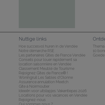
Nuttige links
Ontd
Hoe succesvol huren in de Vendée
Thema
Notre démarche RSE
10 bonn
Les partenaires Gites de France Vendée
Goede 
Conseils pour louer rapidement sa 
location saisonnière en Vendée
Classement Meublé de Tourisme
Rejoignez Gîtes de France® !
Woningruil Les Sables d'Olonne
Assurance annulation Meetch
Gîte à Noirmoutier
Ideeën voor uitstapjes: Vakantiepas 2026
Locations pour vos vacances en Vendée
Rejoignez-nous
Qui sommes nous ?